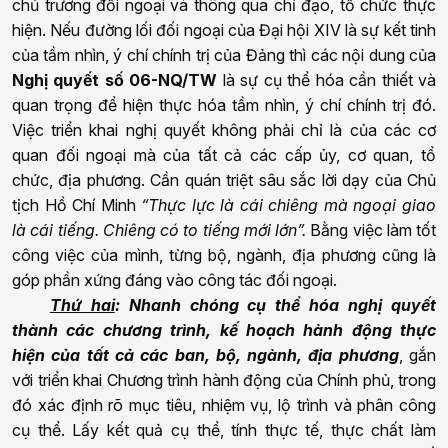
chủ trương đối ngoại và thông qua chỉ đạo, tổ chức thực
hiện. Nếu đường lối đối ngoại của Đại hội XIV là sự kết tinh
của tầm nhìn, ý chí chính trị của Đảng thì các nội dung của
Nghị quyết số 06-NQ/TW
là sự cụ thể hóa cần thiết và
quan trọng để hiện thực hóa tầm nhìn, ý chí chính trị đó.
Việc triển khai
n
ghị quyết không phải chỉ là của các cơ
quan đối ngoại mà của tất cả các cấp ủy, cơ quan, tổ
chức, địa phương. Cần quán triệt sâu sắc lời dạy của Chủ
tịch Hồ Chí Minh
“Thực lực là cái chiêng mà ngoại giao
là cái tiếng. Chiêng có to tiếng mới lớn
”.
Bằng việc làm tốt
công việc của mình, từng bộ, ngành, địa phương cũng là
góp phần xứng đáng vào công tác đối ngoại.
Thứ hai
:
Nhanh chóng cụ thể hóa
n
ghị quyết
thành các chương trình, kế hoạch hành động thực
hiện của tất cả các ban, bộ, ngành, địa phương
, gắn
với triển khai Chương trình hành động của Chính phủ, trong
đó xác định rõ mục tiêu, nhiệm vụ, lộ trình và phân công
cụ thể. Lấy kết quả cụ thể, tính thực tế, thực chất làm