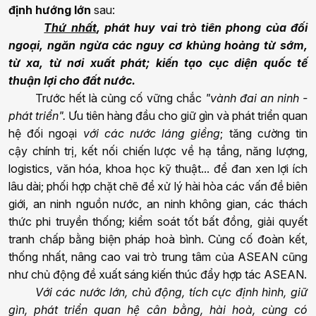
định hướng lớn
sau:
Thứ nhất
, phát huy vai trò tiên phong của đối
ngoại
,
ngăn ngừa các nguy cơ khủng hoảng từ sớm,
từ xa
, từ nơi xuất phát
; kiến tạo cục diện quốc tế
thuận lợi cho đất nước.
Trước hết là củng cố vững chắc
"vành đai an ninh -
phát triển".
Ưu tiên hàng đầu cho giữ gìn và phát triển quan
hệ đối ngoại
với các nước láng giềng
; tăng cường tin
cậy
chính trị
, kết nối chiến lược về hạ tầng, năng lượng,
logistics
, văn hóa, khoa học kỹ thuật...
để đan xen lợi ích
lâu dài; phối hợp chặt chẽ để xử lý
hài hòa
các vấn đề biên
giới, an ninh nguồn nước,
an ninh không gian, các
thách
thức phi truyền thống; kiểm soát tốt bất đồng, giải quyết
tranh chấp bằng biện pháp hoà bình. Củng cố đoàn kết,
thống nhất, nâng cao vai trò trung tâm của ASEAN cũng
như chủ động đề xuất sáng kiến thúc đẩy hợp tác ASEAN.
Với các nước lớn, chủ động, tích cực định hình,
giữ
gìn, phát triển
quan hệ cân bằng, hài hoà,
cùng có