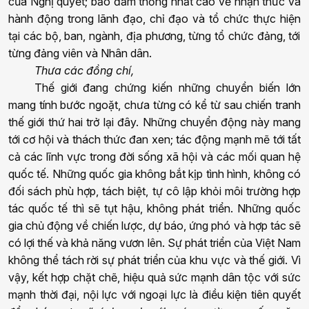
của Nghị quyết; bảo đảm thống nhất cao về nhận thức và
hành động trong lãnh đạo
,
chỉ đạo
và tổ chức thực hiện
tại
các
b
ộ,
b
an,
n
gành, địa phương, từng tổ chức đảng, tới
từng đảng viên và Nhân dân.
Thưa các đồng chí,
Thế giới đang chứng kiến những chuyển biến lớn
mang tính bước ngoặt, chưa từng có
kể
từ sau chiến tranh
thế giới thứ hai trở lại đây.
Những chuyển động này mang
tới
cơ hội và thách thức đan xen
; tác động mạnh mẽ tới tất
cả các lĩnh vực trong đời sống xã hội và các mối quan hệ
quốc tế.
Những quốc gia
không bắt kịp tình
h
ình, không có
đối sách phù hợp,
tách biệt, tự cô lập khỏi môi trường hợp
tác
quốc tế thì sẽ tụt hậu, không phát triển.
Những quốc
gia chủ động về chiến lược
, dự báo, ứng phó và hợp tác
sẽ
có lợi thế và khả năng vươn lên. Sự phát triển của Việt Nam
không thể tách rời sự phát triển của
khu vực và
thế giới. Vì
vậy, kết hợp chặt chẽ, hiệu quả sức mạnh dân tộc với sức
mạnh thời đại, nội lực với ngoại lực là điều kiện tiên quyết