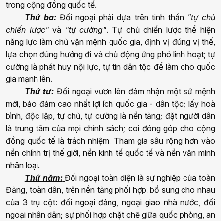
trong cộng đồng quốc tế.
Thứ ba:
Đối ngoại phải dựa trên tinh thần
"tự chủ
chiến lược"
và
"tự cường"
. Tự chủ chiến lược thể hiện
năng lực làm chủ vận mệnh quốc gia, định vị đúng vị thế,
lựa chọn đúng hướng đi và chủ động ứng phó linh hoạt; tự
cường là phát huy nội lực
, tự tin dân tộc
để làm cho quốc
gia mạnh lên.
Thứ tư:
Đối ngoại vươn lên đảm nhận một sứ mệnh
mới
,
bảo đảm cao nhất lợi ích quốc gia - dân tộc; lấy hoà
bình, độc lập, tự chủ, tự cường là nền tảng; đặt người dân
là trung tâm của mọi chính sách; coi đóng góp cho cộng
đồng quốc tế là trách nhiệm
. Tham gia sâu rộng hơn vào
nền chính trị thế giới, nền kinh tế quốc tế và nền văn minh
nhân loại.
Thứ năm:
Đối ngoại toàn diện là sự nghiệp của toàn
Đảng, toàn dân, trên nền tảng phối hợp, bổ sung cho nhau
của 3 trụ cột: đối ngoại đảng, ngoại giao nhà nước, đối
ngoại nhân dân; sự phối hợp chặt chẽ giữa quốc phòng, an