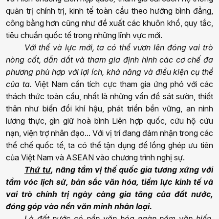
quản trị chính trị, kinh tế toàn cầu theo hướng bình đẳng,
công bằng hơn cũng như đề xuất các khuôn khổ, quy tắc,
tiêu chuẩn quốc tế trong những lĩnh vực mới.
Với thế và lực mới, ta có thể vươn lên đóng vai trò
nòng cốt, dẫn dắt và tham gia định hình các cơ chế đa
phương phù hợp với lợi ích, khả năng và điều kiện cụ thể
của ta.
Việt Nam cần tích cực tham gia ứng phó với các
thách thức toàn cầu, nhất là những vấn đề sát sườn, thiết
thân như biến đổi khí hậu, phát triển bền vững, an ninh
lương thực, gìn giữ hoà bình Liên hợp quốc, cứu hộ cứu
nạn, viện trợ nhân đạo... Với vị trí đang đảm nhận trong các
thể chế quốc tế, ta có thể tận dụng để lồng ghép ưu tiên
của Việt Nam và ASEAN vào chương trình nghị sự.
Thứ tư
, nâng tầm vị thế quốc gia tương xứng với
tầm vóc lịch sử, bản sắc văn hóa, tiềm lực kinh tế và
vai trò chính trị ngày càng gia tăng của đất nước,
đóng góp vào nền văn minh nhân loại.
Là đất nước có nền văn hóa
ngàn năm văn hiến,