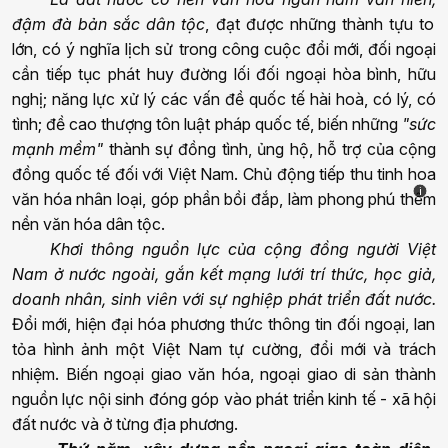
đậm đà bản sắc dân tộc
, đạt được những thành tựu to
lớn, có ý nghĩa lịch sử trong công cuộc đổi mới
, đ
ối ngoại
cần tiếp tục phát huy đường lối đối ngoại hòa bình, hữu
nghị; năng lực xử lý các vấn đề quốc tế hài hoà, có lý, có
tình; đề cao thượng tôn luật pháp quốc tế, biến những
"sức
mạnh mềm"
thành sự đồng tình, ủng hộ, hỗ trợ của cộng
đồng quốc tế đối với Việt Nam. Chủ động tiếp thu tinh hoa
i
văn hóa nhân loại, góp phần bồi đắp, làm phong phú thêm
nền văn hóa dân tộc.
Khơi thông nguồn lực
của cộng đồng người Việt
Nam ở nước ngoài
, gắn kết mạng lưới
trí thức,
học giả,
doanh nhân, sinh viên với sự nghiệp phát triển đất nước.
Đổi mới, hiện đại hóa phương thức thông tin đối ngoại, lan
tỏa hình ảnh một Việt Nam tự cường, đổi mới và trách
nhiệm. Biến ngoại giao văn hóa, ngoại giao di sản thành
nguồn lực nội sinh đóng góp vào phát triển kinh tế - xã hội
đất nước và ở từng địa phương.