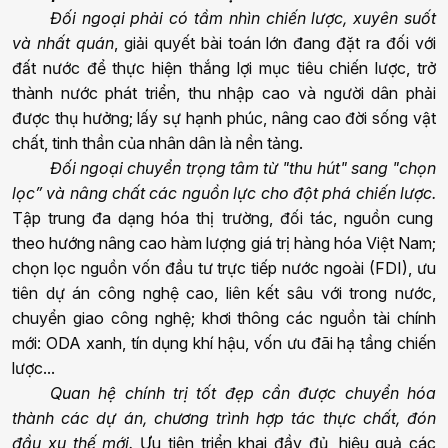
Đối ngoại phải có tầm nhìn chiến lược, xuyên suốt
và nhất quán
, giải quyết bài toán lớn đang đặt ra đối với
đất nước để thực hiện thắng lợi mục tiêu chiến lược, trở
thành nước phát triển, thu nhập cao và người dân phải
được thụ hưởng; lấy sự hạnh phúc, nâng cao đời sống vật
chất, tinh thần của nhân dân là nền tảng.
Đối ngoại chuyển trọng tâm từ "thu hút" sang "chọn
lọc” và nâng chất các nguồn lực cho đột phá chiến lược.
Tập trung đa dạng hóa thị trường, đối tác, nguồn cung
theo hướng nâng cao hàm lượng giá trị hàng hóa Việt Nam;
chọn lọc nguồn vốn đầu tư trực tiếp nước ngoài (FDI), ưu
tiên dự án công nghệ cao, liên kết sâu với trong nước,
chuyển giao công nghệ; khơi thông các nguồn tài chính
mới: ODA xanh, tín dụng khí hậu, vốn ưu đãi hạ tầng chiến
lược...
Quan hệ chính trị tốt đẹp cần được chuyển hóa
thành các dự án, chương trình hợp tác thực chất, đón
đầu xu thế mới.
Ưu tiên triển khai đầy đủ, hiệu quả các