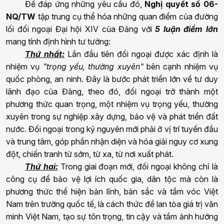
Để đáp ứng những yêu cầu đó,
Nghị quyết số 06-
NQ/TW
tập trung cụ thể hóa những quan điểm của đường
lối đối ngoại Đại hội XIV
của Đảng
với
5 luận điểm lớn
mang tính định hình tư tưởng:
Thứ nhất:
Lần đầu tiên đối ngoại được xác định là
nhiệm vụ
"trọng yếu, thường xuyên"
bên cạnh nhiệm vụ
quốc phòng, an ninh.
Đây là bước phát triển lớn về tư duy
lãnh đạo của Đảng, theo đó, đối ngoại trở thành một
phương thức quan trọng, một nhiệm vụ trọng yếu, thường
xuyên trong sự nghiệp xây dựng
,
bảo vệ
và phát triển đất
nước
.
Đối
ngoại trong kỷ nguyên mới
phải ở
vị trí tuyến đầu
và trung tâm, góp phần
nhận diện và
hóa giải nguy cơ xung
đột, chiến tranh từ sớm
,
từ xa
, từ nơi xuất phát
.
Thứ hai:
Trong
giai đoạn mới
, đối ngoại không chỉ là
công cụ để bảo vệ lợi ích quốc gia, dân tộc mà còn là
phương thức thể hiện bản lĩnh, bản sắc và tầm vóc Việt
Nam trên trường quốc tế, là cách thức để lan tỏa giá trị văn
minh Việt Nam, tạo sự tôn trọng, tin cậy và tầm ảnh hưởng