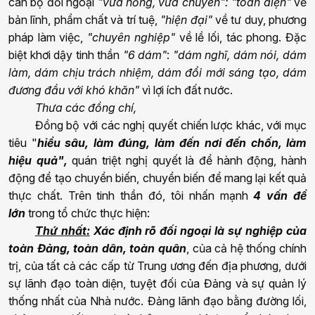
cán bộ đối ngoại
"vừa hồng, vừa chuyên":
"toàn diện"
về
bản lĩnh, phẩm chất và trí tuệ,
"hiện đại"
về tư duy, phương
pháp làm việc,
"chuyên nghiệp"
về lề lối, tác phong. Đặc
biệt khơi dậy tinh thần
"6 dám"
:
"dám nghĩ, dám nói, dám
làm, dám chịu trách nhiệm, dám đổi mới sáng tạo, dám
đương đầu với khó khăn"
vì lợi ích đất nước.
Thưa các đồng chí,
Đồng bộ với các
n
ghị quyết chiến lược khác, với mục
tiêu "
hiểu sâu, làm đúng, làm đến nơi đến chốn
, làm
hiệu quả
"
,
quán triệt
n
ghị quyết là để hành động, hành
động để tạo chuyển biến, chuyển biến để mang lại kết quả
thực chất. Trên tinh thần đó, tôi nhấn mạnh
4 vấn đề
lớn
trong tổ chức thực hiện:
Thứ nhất:
Xác định rõ đối ngoại là sự nghiệp của
toàn Đảng, toàn dân, toàn quân
, của cả hệ thống chính
trị, của tất cả các cấp từ Trung ương đến địa phương, dưới
sự lãnh đạo toàn diện, tuyệt đối của Đảng và sự quản lý
thống nhất của Nhà nước. Đảng lãnh đạo bằng đường lối,