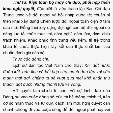
Thứ tư:
Kiện toàn bộ máy chỉ đạo, phối hợp triển
khai
n
ghị quyết
,
đặc
biệt là việc
thành lập
Ban Chỉ đạo
Trung ương về đối ngoại và hội nhập quốc tế; chuẩn bị
triển khai xây dựng Chiến lược đối ngoại toàn diện ở tầm
cao mới. Đồng thời xây dựng đội ngũ cán bộ đối ngoại có
năng lực tổ chức thực thi, dám nghĩ, dám làm, dám chịu
trách nhiệm. Khắc phục tình trạng yếu kém, trì trệ trong
khâu tổ chức thực hiện, lấy kết quả thực chất làm tiêu
chuẩn đánh giá cán bộ.
Thưa các đồng chí,
Lịch sử dân tộc Việt Nam cho thấy:
Khi đất nước
đoàn kết, bản lĩnh và kết hợp sức mạnh dân tộc với sức
mạnh thời đại, chúng ta sẽ vượt qua mọi khó khăn thử
thách, đạt được những thành tựu vẻ vang.
Với quyết tâm chính trị cao, với sự lãnh đạo của
Đảng, sự vào cuộc đồng bộ của cả hệ thống chính trị, trên
cơ sở nhận thức và tư duy, cách làm mới,
n
ghị quyết cần
nhanh chóng đi vào cuộc sống để đối ngoại phát huy vai