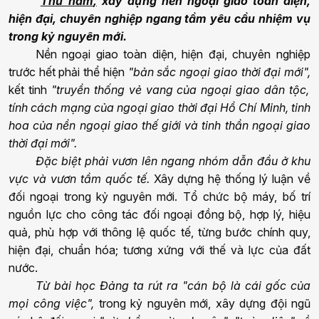
Thứ năm
,
xây dựng nền ngoại giao toàn diện,
hiện đại, chuyên nghiệp ngang tầm yêu cầu nhiệm vụ
trong kỷ nguyên mới.
Nền ngoại giao toàn diện, hiện đại, chuyên nghiệp
trước hết phải thể hiện
"bản sắc ngoại giao thời đại mới",
kết tinh
"truyền thống vẻ vang của ngoại giao dân tộc,
tính cách mạng của ngoại giao thời đại Hồ Chí Minh, tinh
hoa của nền ngoại giao thế giới và tinh thần ngoại giao
thời đại mới".
Đặc biệt phải vươn lên ngang nhóm dẫn đầu ở khu
vực và vươn tầm quốc tế.
Xây dựng hệ thống lý luận về
đối ngoại trong kỷ nguyên mới. Tổ chức bộ máy, bố trí
nguồn lực cho công tác đối ngoại đồng bộ, hợp lý, hiệu
quả, phù hợp với thông lệ quốc tế, từng bước chính quy,
hiện đại, chuẩn hóa; tương xứng với thế và lực của đất
nước.
Từ bài học Đảng ta rút ra "cán bộ là cái gốc của
mọi công việc",
trong kỷ nguyên mới, xây dựng đội ngũ