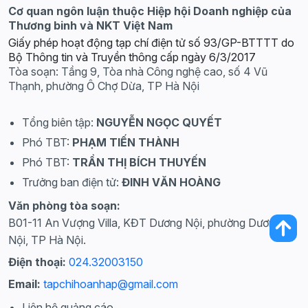
Cơ quan ngôn luận thuộc Hiệp hội Doanh nghiệp của
Thương binh và NKT Việt Nam
Giấy phép hoạt động tạp chí điện tử số 93/GP-BTTTT do
Bộ Thông tin và Truyền thông cấp ngày 6/3/2017
Tòa soạn: Tầng 9, Tòa nhà Công nghệ cao, số 4 Vũ
Thạnh, phường Ô Chợ Dừa, TP Hà Nội
Tổng biên tập:
NGUYỄN NGỌC QUYẾT
Phó TBT:
PHẠM TIẾN THÀNH
Phó TBT:
TRẦN THỊ BÍCH THUYẾN
Trưởng ban điện tử:
ĐINH VĂN HOÀNG
Văn phòng tòa soạn:
B01-11 An Vượng Villa, KĐT Dương Nội, phường Dương
Nội, TP Hà Nội.
Điện thoại:
024.32003150
Email:
tapchihoanhap@gmail.com
Liên hệ quảng cáo