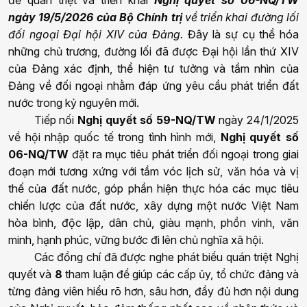
ngày 19/5/2026 của Bộ Chính trị
về triển khai đường lối
đối ngoại Đại hội XIV
của Đảng.
Đây là
sự cụ thể hóa
những chủ trương, đường lối đã được Đại hội
lần thứ XIV
của Đảng
xác định, thể hiện tư tưởng và tầm nhìn của
Đảng về đối ngoại nhằm đáp ứng yêu cầu phát triển đất
nước trong kỷ nguyên mới.
Tiếp nối
Nghị quyết số 59-NQ/TW
ngày 24/1/2025
về hội nhập quốc tế trong tình hình mới,
Nghị quyết số
06-NQ/TW
đặt ra mục tiêu phát triển đối ngoại trong
giai
đoạn mới
tương xứng với tầm vóc lịch sử, văn hóa và vị
thế của đất nước, góp phần hiện thực hóa các mục tiêu
chiến lược của đất nước, xây dựng một nước Việt Nam
hòa bình, độc lập, dân chủ, giàu mạnh, phồn vinh, văn
minh, hạnh phúc, vững bước đi lên chủ nghĩa xã hội.
Các đồng chí đã được nghe phát biểu quán triệt Nghị
quyết và
8
tham luận để giúp các
cấp ủy, tổ chức đảng
và
từng đảng viên hiểu rõ hơn, sâu hơn, đầy đủ hơn
nội dung