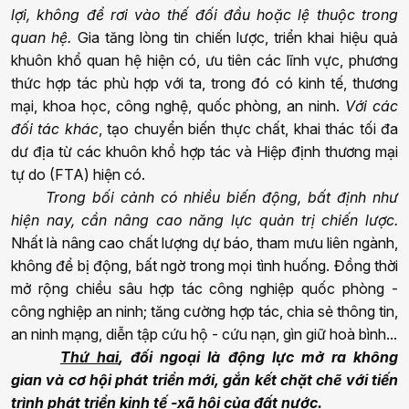
lợi,
không để rơi vào thế đối đầu hoặc lệ thuộc trong
quan hệ.
Gia tăng lòng tin chiến lược, triển khai hiệu quả
khuôn khổ quan hệ hiện có, ưu tiên các lĩnh vực, phương
thức hợp tác phù hợp với ta, trong đó có kinh tế, thương
mại, khoa học, công nghệ, quốc phòng, an ninh.
Với các
đối tác khác
, tạo chuyển biến thực chất, khai thác tối đa
dư địa từ các khuôn khổ hợp tác và Hiệp định thương mại
tự do (FTA) hiện có.
Trong bối cảnh có nhiều biến động, bất định như
hiện nay, cần nâng cao năng lực quản trị chiến lược.
Nhất là nâng cao chất lượng dự báo, tham mưu liên ngành,
không để bị động, bất ngờ trong mọi tình huống. Đồng thời
mở rộng chiều sâu hợp tác công nghiệp quốc phòng -
công nghiệp an ninh; tăng cường hợp tác, chia sẻ thông tin,
an ninh mạng, diễn tập cứu hộ - cứu nạn, gìn giữ hoà bình...
Thứ hai
, đối ngoại là động lực mở ra không
gian
và cơ hội
phát triển mới, gắn kết chặt chẽ với tiến
trình phát triển kinh tế -xã hội của đất nước.