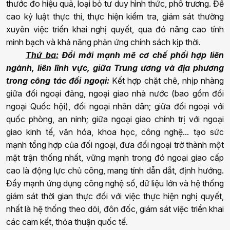
thước đo hiệu quả, loại bỏ tư duy hình thức, phô trương. Đề
cao kỷ luật thực thi, thực hiện kiểm tra, giám sát thường
xuyên việc triển khai
n
ghị quyết, qua đó nâng cao tính
minh bạch và khả năng phản ứng chính sách kịp thời.
Thứ ba:
Đổi mới mạnh mẽ cơ chế phối hợp liên
ngành, liên lĩnh vực, giữa Trung ương và địa phương
trong công tác đối ngoại:
Kết hợp chặt chẽ, nhịp nhàng
giữa đối ngoại đảng, ngoại giao nhà nước (bao gồm đối
ngoại Quốc hội), đối ngoại nhân dân; giữa đối ngoại với
quốc phòng, an ninh; giữa ngoại giao chính trị với ngoại
giao kinh tế, văn hóa, khoa học, công nghệ... tạo sức
mạnh tổng hợp của đối ngoại, đưa đối ngoại trở thành một
mặt trận thống nhất, vững mạnh trong đó ngoại giao cấp
cao là động lực chủ công, mang tính dẫn dắt, định hướng.
Đẩy mạnh ứng dụng công nghệ số, dữ liệu lớn và hệ thống
giám sát thời gian thực đối với việc thực hiện
n
ghị quyết,
nhất là hệ thống theo dõi, đôn đốc, giám sát việc triển khai
các cam kết, thỏa thuận quốc tế.