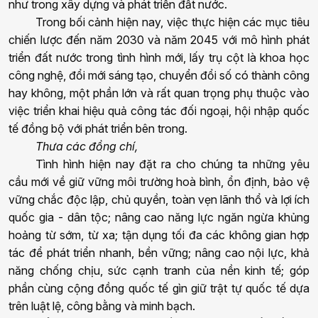
như
trong
xây dựng
và phát triển đất nước.
Trong bối cảnh hiện nay, việc thực hiện các mục tiêu
chiến lược đến năm 2030 và năm 2045 với mô hình phát
triển
đất nước trong tình
hình
mới,
lấy trụ cột là khoa học
công nghệ, đổi mới sáng tạo, chuyển đổi số có thành công
hay không, một phần lớn và rất quan trọng phụ thuộc vào
việc triển khai hiệu quả công tác đối ngoại, hội nhập quốc
tế đồng bộ với phát triển bên trong.
Thưa các đồng chí,
Tình hình hiện nay đặt ra cho chúng ta những yêu
cầu mới về giữ vững môi trường hoà bình, ổn định, bảo vệ
vững chắc độc lập, chủ quyền, toàn vẹn lãnh thổ và lợi ích
quốc gia - dân tộc; nâng cao năng lực ngăn ngừa khủng
hoảng từ sớm, từ xa; tận dụng tối đa các không gian hợp
tác để phát triển nhanh, bền vững; nâng cao nội lực, khả
năng chống chịu, sức cạnh tranh của nền kinh tế; góp
phần cùng cộng đồng quốc tế gìn giữ trật tự quốc tế dựa
trên luật lệ, công bằng và minh bạch.