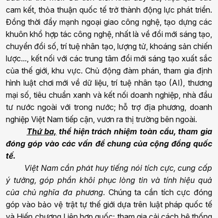
cam kết, thỏa thuận quốc tế trở thành động lực phát triển.
Đồng thời đẩy mạnh ngoại giao công nghệ, tạo dựng các
khuôn khổ hợp tác công nghệ, nhất là về đổi mới sáng tạo,
chuyển đổi số, trí tuệ nhân tạo, lượng tử, khoáng sản chiến
lược..., kết nối với các trung tâm đổi mới sáng tạo xuất sắc
của thế giới, khu vực. Chủ động đàm phán, tham gia định
hình luật chơi mới về dữ liệu, trí tuệ nhân tạo (AI), thương
mại số, tiêu chuẩn xanh và kết nối doanh nghiệp, nhà đầu
tư nước ngoài với trong nước; hỗ trợ địa phương, doanh
nghiệp Việt Nam tiếp cận, vươn ra thị trường bên ngoài.
Thứ ba,
thể hiện trách nhiệm toàn cầu, tham gia
đóng góp vào các vấn đề chung của cộng đồng quốc
tế.
Việt Nam cần phát huy tiếng nói tích cực, cung cấp
ý tưởng, góp phần khôi phục lòng tin và tính hiệu quả
của chủ nghĩa đa phương.
Chúng ta cần tích cực đóng
góp vào bảo vệ trật tự thế giới dựa trên luật pháp quốc tế
và Hiến chương Liên hợp quốc; tham gia cải cách hệ thống