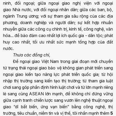
ninh, đối ngoại; giữa ngoại giao
n
ghị viện với ngoại
giao
N
hà nước, với đối ngoại nhân dân; giữa các ban, bộ,
ngành Trung ương; với sự tham gia sâu rộng của các địa
phương, doanh nghiệp và người dân; sự kết hợp nhuần
nhuyễn giữa các công cụ chính trị, kinh tế, công nghệ, văn
hóa... để bảo đảm cao nhất lợi ích quốc gia - dân tộc; phát
huy cao nhất, tối ưu nhất sức mạnh tổng hợp của đất
nước.
Thưa các đồng chí,
Để ngoại giao Việt Nam trong giai đoạn mới chuyển
từ trạng thái ngoại giao bảo vệ không gian phát triển sang
ngoại giao kiến tạo năng lực phát triển quốc gia; từ hội
nhập thị trường sang kiến tạo thị trường; từ tham gia luật
chơi sang góp phần định hình luật chơi và từ lớn mạnh riêng
lẻ sang cùng ASEAN lớn mạnh, để không chỉ đứng vững
giữa cạnh tranh chiến lược sang vươn lên nghệ thuật ngoại
giao “dĩ bất biến, ứng vạn biến” bằng công nghệ, thị
trường, tiêu chuẩn, niề
m
tin và vị thế,
t
ôi
nhấn mạnh thêm
5