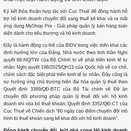
Ký kết thỏa thuận hợp tác với Cục Thuế để đồng hành hỗ
trợ hộ kinh doanh chuyển đổi sang thuế kê khai và ra mắt
ứng dụng MyShop Pro - Giải pháp quản lý bán hàng toàn
diện dành cho tiểu thương và hộ kinh doanh.
Đây là hành động cụ thể của BIDV trong việc triển khai các
định hướng lớn của Đảng, Nhà nước theo tinh thần Nghị
quyết 68-NQ/TW của Bộ Chính trị về phát triển kinh tế tư
nhân; Nghị quyết 198/2025/QH15 của Quốc hội về cơ chế,
chính sách đặc biệt phát triển kinh tế tư nhân. Đây cũng là
sự hưởng ứng chủ trương hiện đại hóa quản lý thuế theo
Quyết định 3389/QĐ-BTC của Bộ Tài chính về Đề án
chuyển đổi phương pháp quản lý thuế đối với hộ kinh
doanh khi xóa bỏ thuế khoán; Quyết định 3352/QĐ-CT của
Cục Thuế về Chiến dịch “60 ngày cao điểm chuyển đổi mô
hình từ thuế khoán sang kê khai đối với hộ kinh doanh”.
Đồng hành chuyển đổi, bứt phá cùng Hộ kinh doanh