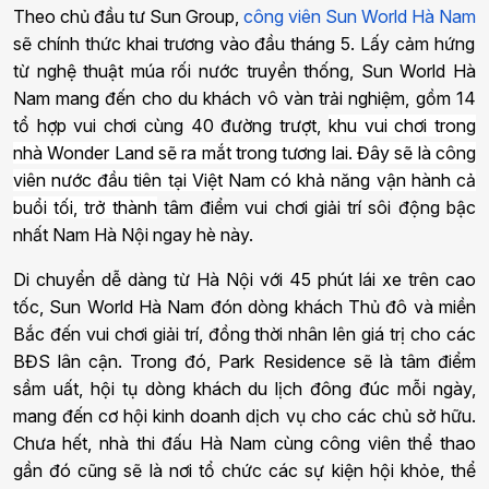
Theo chủ đầu tư Sun Group,
công viên Sun World Hà Nam
sẽ chính thức khai trương vào đầu tháng 5. Lấy cảm hứng
từ nghệ thuật múa rối nước truyền thống, Sun World Hà
Nam mang đến cho du khách vô vàn trải nghiệm, gồm 14
tổ hợp vui chơi cùng 40 đường trượt,
khu vui chơi trong
nhà Wonder Land sẽ ra mắt trong tương lai. Đây sẽ là công
viên nước đầu tiên tại Việt Nam có khả năng vận hành cả
buổi tối, trở thành
tâm điểm vui chơi giải trí sôi động bậc
nhất Nam Hà Nội ngay hè này.
Di chuyển dễ dàng từ Hà Nội với 45 phút lái xe trên cao
tốc, Sun World Hà Nam đón dòng khách Thủ đô và miền
Bắc đến vui chơi giải trí, đồng thời nhân lên giá trị cho các
BĐS lân cận. Trong đó, Park Residence sẽ là tâm điểm
sầm uất, hội tụ dòng khách du lịch đông đúc mỗi ngày,
mang đến cơ hội kinh doanh dịch vụ cho các chủ sở hữu.
Chưa hết, nhà thi đấu Hà Nam cùng công viên thể thao
gần đó cũng sẽ là nơi tổ chức các sự kiện hội khỏe, thể