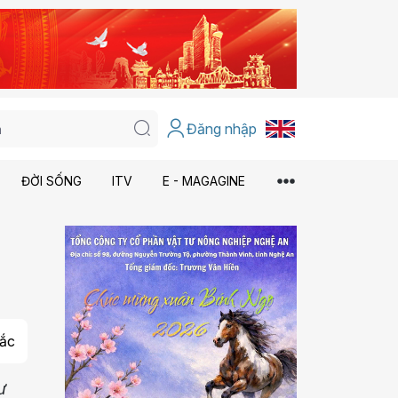
Đăng nhập
ĐỜI SỐNG
ITV
E - MAGAGINE
ắc
ư