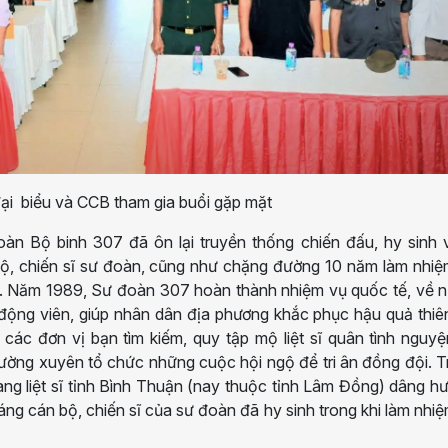
ại biểu và CCB tham gia buổi gặp mặt
àn Bộ binh 307 đã ôn lại truyền thống chiến đấu, hy sinh v
ộ, chiến sĩ sư đoàn, cũng như chặng đường 10 năm làm nhiệ
. Năm 1989, Sư đoàn 307 hoàn thành nhiệm vụ quốc tế, về n
 động viên, giúp nhân dân địa phương khắc phục hậu quả thiên
 các đơn vị bạn tìm kiếm, quy tập mộ liệt sĩ quân tình nguy
ờng xuyên tổ chức những cuộc hội ngộ để tri ân đồng đội. 
ng liệt sĩ tỉnh Bình Thuận (nay thuộc tỉnh Lâm Đồng) dâng h
ng cán bộ, chiến sĩ của sư đoàn đã hy sinh trong khi làm nhi