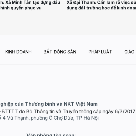
nh: Xã Minh Tân tạo dựng dấu
Xã Đại Thanh: Cần làm rõ việc s
chính quyền phục vụ
dụng đất trường học để kinh doa
tại Trường THCS Đỗ Ngọc Du
KINH DOANH
BẤT ĐỘNG SẢN
PHÁP LUẬT
GIÁO
nghiệp của Thương binh và NKT Việt Nam
GP-BTTTT do Bộ Thông tin và Truyền thông cấp ngày 6/3/2017
ố 4 Vũ Thạnh, phường Ô Chợ Dừa, TP Hà Nội
Văn phòng tòa soạn: