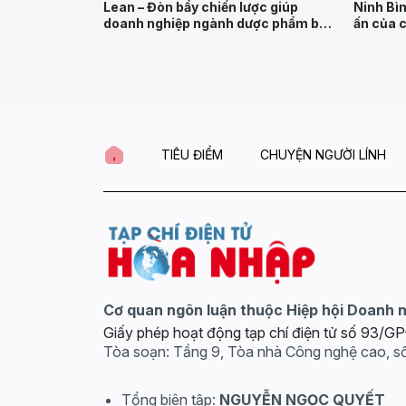
Ninh Bì
Lean – Đòn bẩy chiến lược giúp
ấn của 
doanh nghiệp ngành dược phẩm bứt
phá năng suất và hiệu quả
TIÊU ĐIỂM
CHUYỆN NGƯỜI LÍNH
Cơ quan ngôn luận thuộc Hiệp hội Doanh 
Giấy phép hoạt động tạp chí điện tử số 93/
Tòa soạn: Tầng 9, Tòa nhà Công nghệ cao, s
Tổng biên tập:
NGUYỄN NGỌC QUYẾT