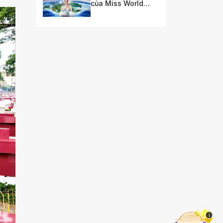
của Miss World
2026
i