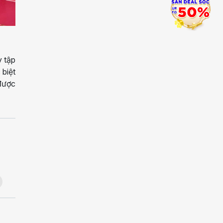
y tập
 biệt
được