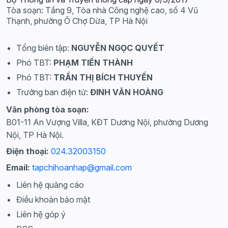
Tòa soạn: Tầng 9, Tòa nhà Công nghệ cao, số 4 Vũ
Thạnh, phường Ô Chợ Dừa, TP Hà Nội
Tổng biên tập:
NGUYỄN NGỌC QUYẾT
Phó TBT:
PHẠM TIẾN THÀNH
Phó TBT:
TRẦN THỊ BÍCH THUYẾN
Trưởng ban điện tử:
ĐINH VĂN HOÀNG
Văn phòng tòa soạn:
B01-11 An Vượng Villa, KĐT Dương Nội, phường Dương
Nội, TP Hà Nội.
Điện thoại:
024.32003150
Email:
tapchihoanhap@gmail.com
Liên hệ quảng cáo
Điều khoản bảo mật
Liên hệ góp ý