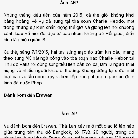
Ảnh: AFP
Những tháng đầu tiên của năm 2015, cả thế giới không khỏi
bàng hoàng về vụ xả súng tại tòa soạn Charlie Hebdo, một
trong những sự kiện chấn động thế giới và gióng lên hồi chuông
cảnh báo về mối đe dọa từ các nhóm khủng bố Hồi giáo, điển
hình là phiến quân IS.
Cụ thể, sáng 7/1/2015, hai tay súng mặc áo trùm kín đầu, mang
theo súng AK bất ngờ xông vào tòa soạn báo Charlie Hebon tại
Thủ đô Paris rồi dùng súng tiểu liên bắn xối xả, làm 12 người thiệt
mạng và nhiều người khác bị thương. Không dừng lại ở đó, một
loạt các vụ tấn công xảy ra liên tiếp trong những ngày sau đó ở
kinh đô nước Pháp.
Đánh bom đền Erawan
Ảnh: AP
Vụ đánh bom đền Erawan, Thái Lan xảy ra ở một giao lộ tấp nập
giữa trung tâm thủ đô Bangkok, tối 17/8. 20 người, trong đó