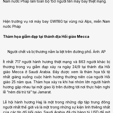
Nam nước Pháp làm toàn bộ 150 người tên máy bay thiệt mạng.
Hiện trường vụ rơi máy bay GWI18G tại vùng núi Alps, miền Nam
nước Pháp
Thảm họa giẫm đạp tại thánh địa Hồi giáo Mecca
Người chết và bị thương nằm la liệt trên đường phố. Ảnh: AP
Ít nhất 717 người hành hương thiệt mạng và 863 người khác bị
thương trong vụ giẫm đạp xảy ra ngày 24/9 tại thánh địa Hồi
giáo Mecca ở Saudi Arabia. Đây được xem là thảm họa tồi tệ
nhất giáng xuống cuộc hành hương thường niên của người Hồi
giáo 25 năm qua. Thảm họa xảy ra khi hai nhóm lớn người hành
hương gặp nhau tại một giao lộ trên đường tới nơi thực hiện nghi
lễ “ném đá trừ tà” tại Jamarat.
Lễ hội hành hương Hajj là một trong những dịp tập trung đông
người nhất thế giới và là một trong những sự kiện linh thiêng nhất
của các tín đồ Hồi giáo. Saudi Arabia đã chi hàng tỷ USD để mở