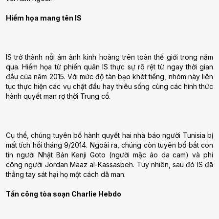
Hiểm họa mang tên IS
IS trở thành nỗi ám ảnh kinh hoàng trên toàn thế giới trong năm
qua. Hiểm họa từ phiến quân IS thực sự rõ rệt từ ngay thời gian
đầu của năm 2015. Với mức độ tàn bạo khét tiếng, nhóm này liên
tục thực hiện các vụ chặt đầu hay thiêu sống cùng các hình thức
hành quyết man rợ thời Trung cổ.
Cụ thể, chúng tuyên bố hành quyết hai nhà báo người Tunisia bị
mất tích hồi tháng 9/2014. Ngoài ra, chúng còn tuyên bố bắt con
tin người Nhật Bản Kenji Goto (người mặc áo da cam) và phi
công người Jordan Maaz al-Kassasbeh. Tuy nhiên, sau đó IS đã
thẳng tay sát hại họ một cách dã man.
Tấn công tòa soạn Charlie Hebdo