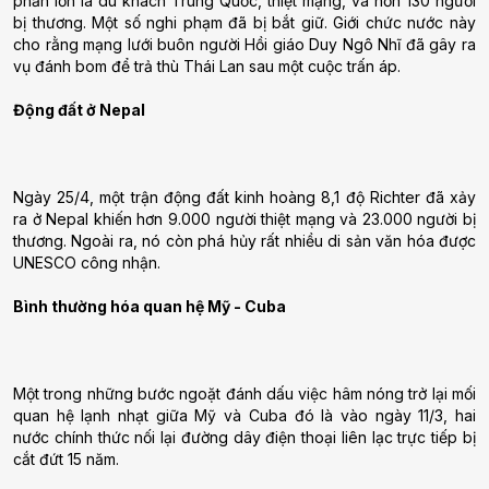
phần lớn là du khách Trung Quốc, thiệt mạng, và hơn 130 người
bị thương. Một số nghi phạm đã bị bắt giữ. Giới chức nước này
cho rằng mạng lưới buôn người Hồi giáo Duy Ngô Nhĩ đã gây ra
vụ đánh bom để trả thù Thái Lan sau một cuộc trấn áp.
Động đất ở Nepal
Ngày 25/4, một trận động đất kinh hoàng 8,1 độ Richter đã xảy
ra ở Nepal khiến hơn 9.000 người thiệt mạng và 23.000 người bị
thương. Ngoài ra, nó còn phá hủy rất nhiều di sản văn hóa được
UNESCO công nhận.
Bình thường hóa quan hệ Mỹ - Cuba
Một trong những bước ngoặt đánh dấu việc hâm nóng trở lại mối
quan hệ lạnh nhạt giữa Mỹ và Cuba đó là vào ngày 11/3, hai
nước chính thức nối lại đường dây điện thoại liên lạc trực tiếp bị
cắt đứt 15 năm.