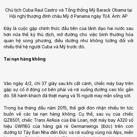
Chủ tịch Cuba Raul Castro và Tổng thống Mỹ Barack Obama tại
Hội nghị thượng đỉnh châu Mỹ ở Panama ngày 11/4. Ảnh: AP
Đây là cuộc gặp chính thức đầu tiên của lãnh đạo hai nước sau
hơn nửa thế kỷ thù địch, mở đường cho việc bình thường hóa
quan hệ song phương, điều dường như không tưởng đối với
nhiều thế hệ người Cuba và Mỹ trước đó
.
Tai nạn hàng không
Vào ngày 4/2, chỉ 37 giây sau khi cất cánh, chiếc máy bay trên
gặp sự cố ở động cơ bên phải và rơi xuống đường cao tốc gần
đó. 58 hành khách đã thiệt mạng và 15 người may mắn sống sót.
Trong ba tháng đầu năm 2015, thế giới đón nhận nhiều tin tức
buồn về các tai nạn hàng không. Cụ thể, sau vụ của chiếc
QZ8501, chiếc Trans AirAsia của Đài Loan, một máy bay A320 số
hiệu GWI18G của hãng giá rẻ Germanwings (Đức) trên con
đường từ Tây Ban Nha đến Đức và rơi xuống vùng núi Alps, miền