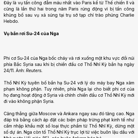
Đây là vụ tấn công đẫm máu nhất vào Paris kể từ Thế chiến II và
cũng là lần thứ hai trong năm Paris rúng động vì bị tấn công
khủng bố sau vụ xả súng tại trụ sở tạp chí trào phúng Charlie
Hebdo.
Vụ bắn rơi Su-24 của Nga
Phi cơ Su-24 của Nga bốc cháy và rơi xuống một khu vực đồi núi
phía Bắc Syria sau khi bị chiến đấu cơ Thổ Nhĩ Kỳ bắn hạ ngày
24/11. Ảnh:
Reuters.
Thổ Nhĩ Kỳ tuyên bố bắn hạ Su-24 với lý do máy bay Nga xâm
phạm không phận. Tuy nhiên, phía Nga lại cho biết phi cơ của
họ đang hoạt động ở Syria và chính chiến đấu cơ Thổ Nhĩ Kỳ mới
đi vào không phận Syria.
Căng thẳng giữa Moscow và Ankara ngay sau đó tăng cao. Nga
đáp trả bằng cách áp đặt các biện pháp trừng phạt kinh tế như
cấm nhập khẩu một số loại thực phẩm từ Thổ Nhĩ Kỳ, dừng một
số dự án. Nga còn tố Thổ Nhĩ Kỳ trục lợi từ việc buôn lậu dầu với