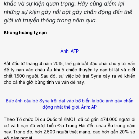
khắc và sự kiện quan trọng. Hãy cùng điểm lại
những sự kiện gây nổi bật gây chấn động đến thế
giới và truyền thông trong năm qua.
Khủng hoảng tỵ nạn
Ảnh: AFP
Bắt đầu từ tháng 4 năm 2015, thế giới bắt đầu phải chú ý tới vấn
đề tỵ nạn vào châu Âu khi 5 chiếc thuyền tỵ nạn bị lật và giết
chết 1.500 người. Sau đó, sự việc bé trai Syria xảy ra và khiến
cho cả thế giới bừng tỉnh về vấn đề này.
Bức ảnh cậu bé Syria trôi dạt vào bờ biển là bức ảnh gây chấn
động nhất thế giới. Ảnh: AP
Theo Tổ chức Di cư Quốc tế (IMO), đã có gần 474.000 người di
cư và tị nạn đã vượt biển Địa Trung Hải đến châu Âu trong năm
nay. Trong đó, hơn 2.600 người thiệt mạng, cao hơn gần 20% so
với năm ngoái.