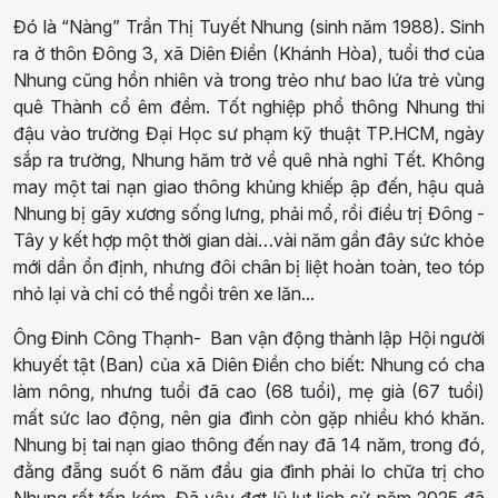
Đó là “Nàng” Trần Thị Tuyết Nhung (sinh năm 1988). Sinh
ra ở thôn Đông 3, xã Diên Điền (Khánh Hòa), tuổi thơ của
Nhung cũng hồn nhiên và trong trẻo như bao lứa trẻ vùng
quê Thành cổ êm đềm. Tốt nghiệp phổ thông Nhung thi
đậu vào trường Đại Học sư phạm kỹ thuật TP.HCM, ngày
sắp ra trường, Nhung hăm trở về quê nhà nghỉ Tết. Không
may một tai nạn giao thông khủng khiếp ập đến, hậu quả
Nhung bị gãy xương sống lưng, phải mổ, rồi điều trị Đông -
Tây y kết hợp một thời gian dài…vài năm gần đây sức khỏe
mới dần ổn định, nhưng đôi chân bị liệt hoàn toàn, teo tóp
nhỏ lại và chỉ có thể ngồi trên xe lăn...
Ông Đinh Công Thạnh- Ban vận động thành lập Hội người
khuyết tật (Ban) của xã Diên Điền cho biết: Nhung có cha
làm nông, nhưng tuổi đã cao (68 tuổi), mẹ già (67 tuổi)
mất sức lao động, nên gia đình còn gặp nhiều khó khăn.
Nhung bị tai nạn giao thông đến nay đã 14 năm, trong đó,
đằng đẵng suốt 6 năm đầu gia đình phải lo chữa trị cho
Nhung rất tốn kém. Đã vậy đợt lũ lụt lịch sử năm 2025 đã