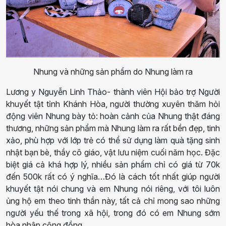
Nhung và những sản phẩm do Nhung làm ra
Lương y Nguyễn Linh Thảo- thành viên Hội bảo trợ Người
khuyết tật tỉnh Khánh Hòa, người thường xuyên thăm hỏi
động viên Nhung bày tỏ: hoàn cảnh của Nhung thật đáng
thương, những sản phẩm mà Nhung làm ra rất bền đẹp, tinh
xảo, phù hợp với lớp trẻ có thể sử dụng làm quà tặng sinh
nhật bạn bè, thầy cô giáo, vật lưu niệm cuối năm học. Đặc
biệt giá cả khá hợp lý, nhiều sản phẩm chỉ có giá từ 70k
đến 500k rất có ý nghĩa…Đó là cách tốt nhất giúp người
khuyết tật nói chung và em Nhung nói riêng, với tôi luôn
ủng hộ em theo tinh thần này, tất cả chỉ mong sao những
người yếu thế trong xã hội, trong đó có em Nhung sớm
hòa nhập cộng đồng.