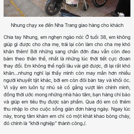
Nhung chạy xe đến Nha Trang giao hàng cho khách
Chia tay Nhung, em nghẹn ngào nói: Ở tuổi 38, em không
giúp gì được cho cha mẹ, trái lại còn làm cho cha mẹ khó
khăn thêm! Bởi những sang chấn đớn đau vẫn còn đeo
bám theo thân thể, nhất là những lúc thời tiết cực đoan
thay đổi. Em không thể ngồi lâu vài giờ được, đi lại rất khó
khăn…nhưng nghĩ lại thấy mình còn may mắn hơn nhiều
người khuyết tật khác, bởi em còn đôi bàn tay và khối óc.
Vì vậy em luôn tự nhủ sẽ cố gắng vượt lên chính mình,
đồng thời ước mong những nhà hảo tâm, bạn hàng chỉ bảo
và giúp em tiêu thụ được sản phẩm. Qua đó em có thêm
thu nhập lo cho cuộc sổng giản đơn hàng ngày. Ngay lúc
này, trong tâm khảm em chỉ có một khát khao bỏng cháy,
đó chính là “khởi nghiệp” thành công./.