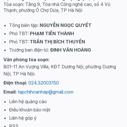
Tòa soạn: Tầng 9, Tòa nhà Công nghệ cao, số 4 Vũ
Thạnh, phường Ô Chợ Dừa, TP Hà Nội
Tổng biên tập:
NGUYỄN NGỌC QUYẾT
Phó TBT:
PHẠM TIẾN THÀNH
Phó TBT:
TRẦN THỊ BÍCH THUYẾN
Trưởng ban điện tử:
ĐINH VĂN HOÀNG
Văn phòng tòa soạn:
B01-11 An Vượng Villa, KĐT Dương Nội, phường Dương
Nội, TP Hà Nội.
Điện thoại:
024.32003150
Email:
tapchihoanhap@gmail.com
Liên hệ quảng cáo
Điều khoản bảo mật
Liên hệ góp ý
RSS