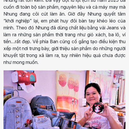
cuốn đi toàn bộ sản phẩm, nguyên liệu và cả máy may mà
Nhung đang côi cút làm ăn. Giờ đây Nhung quyết tâm
“khởi nghiệp” lại, em phát huy đôi bàn tay khéo léo của
mình. Theo đó Nhung đã dùng chất liệu bằng vải Jeans và
làm ra những sản phẩm thời trang như giỏ xách, ba lô, ví
tiền…rất đẹp. Về phía Ban cũng cố gắng tạo điều kiện thu
xếp một nơi trưng bày, giới thiệu sản phẩm do những người
khuyết tật trong xã làm ra, tuy nhiên hiệu quả chưa được
như mong muốn.