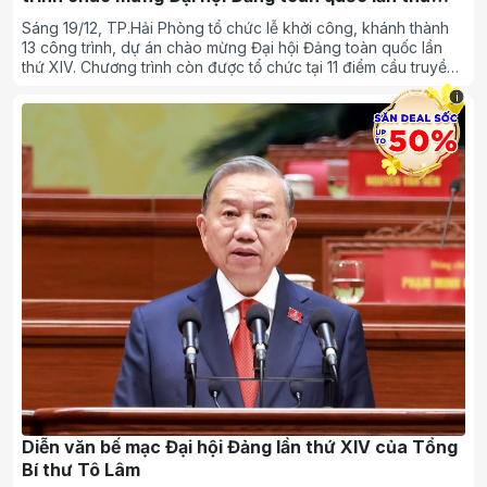
XIV
Sáng 19/12, TP.Hải Phòng tổ chức lễ khởi công, khánh thành
13 công trình, dự án chào mừng Đại hội Đảng toàn quốc lần
thứ XIV. Chương trình còn được tổ chức tại 11 điểm cầu truyền
hình.
i
Diễn văn bế mạc Đại hội Đảng lần thứ XIV của Tổng
Bí thư Tô Lâm