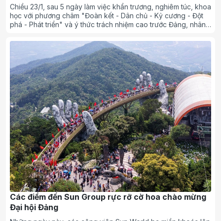
Chiều 23/1, sau 5 ngày làm việc khẩn trương, nghiêm túc, khoa
học với phương châm "Đoàn kết - Dân chủ - Kỷ cương - Đột
phá - Phát triển" và ý thức trách nhiệm cao trước Đảng, nhân
dân và đất nước, Đại hội đại biểu toàn quốc lần thứ XIV của
Đảng đã thành công rất tốt đẹp. Tổng Bí thư Tô Lâm đã có bài
diễn văn bế mạc đại hội. Tạp chí điện tử Hòa nhập trân trọng
giới thiệu toàn văn bài diễn văn của đồng chí Tổng Bí thư.
Các điểm đến Sun Group rực rỡ cờ hoa chào mừng
Đại hội Đảng