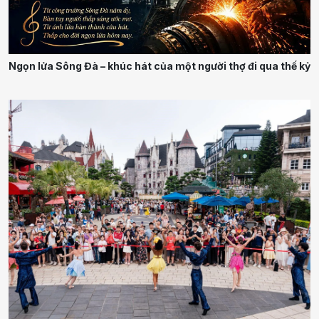
Ngọn lửa Sông Đà – khúc hát của một người thợ đi qua thế kỷ