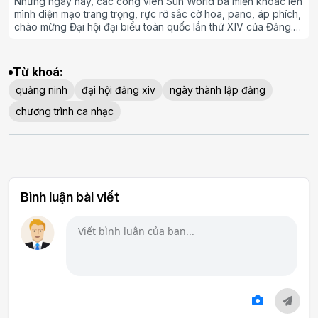
Những ngày này, các công viên Sun World ba miền khoác lên
mình diện mạo trang trọng, rực rỡ sắc cờ hoa, pano, áp phích,
chào mừng Đại hội đại biểu toàn quốc lần thứ XIV của Đảng.
Diễn ra từ ngày 19 đến 25/1/2026, Đại hội Đảng là sự kiện
chính trị quy mô lớn và có ý nghĩa đặc biệt quan trọng đối với
tương lai phát triển của đất nước.
Từ khoá:
quảng ninh
đại hội đảng xiv
ngày thành lập đảng
chương trình ca nhạc
Bình luận bài viết