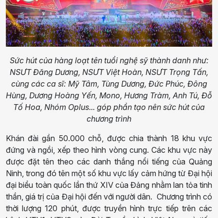
Sức hút của hàng loạt tên tuổi nghệ sỹ thành danh như:
NSƯT Đăng Dương, NSƯT Việt Hoàn, NSƯT Trọng Tấn,
cùng các ca sĩ: Mỹ Tâm, Tùng Dương, Đức Phúc, Đông
Hùng, Dương Hoàng Yến, Mono, Hương Tràm, Anh Tú, Đỗ
Tố Hoa, Nhóm Oplus... góp phần tạo nên sức hút của
chương trình
Khán đài gần 50.000 chỗ, được chia thành 18 khu vực
đứng và ngồi, xếp theo hình vòng cung. Các khu vực này
được đặt tên theo các danh thắng nổi tiếng của Quảng
Ninh, trong đó tên một số khu vực lấy cảm hứng từ Đại hội
đại biểu toàn quốc lần thứ XIV của Đảng nhằm lan tỏa tinh
thần, giá trị của Đại hội đến với người dân. Chương trình có
thời lượng 120 phút, được truyền hình trực tiếp trên các