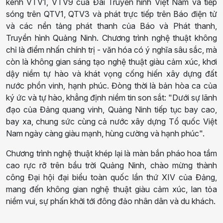
kênh VTV1, VTV9 của Đài Truyền hình Việt Nam và tiếp
sóng trên QTV1, QTV3 và phát trực tiếp trên Báo điện tử
và các nền tảng phát thanh của Báo và Phát thanh,
Truyền hình Quảng Ninh. Chương trình nghệ thuật không
chỉ là điểm nhấn chính trị - văn hóa có ý nghĩa sâu sắc, mà
còn là không gian sáng tạo nghệ thuật giàu cảm xúc, khơi
dậy niềm tự hào và khát vọng cống hiến xây dựng đất
nước phồn vinh, hạnh phúc. Đòng thời là bản hòa ca của
ký ức và tự hào, khẳng định niềm tin son sắt: "Dưới sự lãnh
đạo của Đảng quang vinh, Quảng Ninh tiếp tục bay cao,
bay xa, chung sức cùng cả nước xây dựng Tổ quốc Việt
Nam ngày càng giàu mạnh, hùng cường và hạnh phúc".
Chương trình nghệ thuật khép lại là màn bắn pháo hoa tầm
cao rực rỡ trên bầu trời Quảng Ninh, chào mừng thành
công Đại hội đại biểu toàn quốc lần thứ XIV của Đảng,
mang đến không gian nghệ thuật giàu cảm xúc, lan tỏa
niềm vui, sự phấn khởi tới đông đảo nhân dân và du khách.