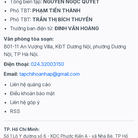
Tổng biên tập:
NGUYỄN NGỌC QUYẾT
Phó TBT:
PHẠM TIẾN THÀNH
Phó TBT:
TRẦN THỊ BÍCH THUYẾN
Trưởng ban điện tử:
ĐINH VĂN HOÀNG
Văn phòng tòa soạn:
B01-11 An Vượng Villa, KĐT Dương Nội, phường Dương
Nội, TP Hà Nội.
Điện thoại:
024.32003150
Email:
tapchihoanhap@gmail.com
Liên hệ quảng cáo
Điều khoản bảo mật
Liên hệ góp ý
RSS
TP. Hồ Chí Minh:
Số 1 Lô Y đường số 6 - KDC Phước Kiển A - xã Nhà Bè, TP Hồ