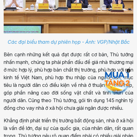
Các đại biểu tham dự phiên họp - Ảnh: VGP/Nhật Bắc
Bên cạnh những kết quả đạt được rất cơ bản, Thủ tướng
nhấn mạnh, chúng ta phải phấn đấu để giá nhà thương mại
ở mức hợp lý, phù hợp bản chất thị trường, phù hợp với nền
i
kinh tế Việt Nam, phù hợp thu nhập của người dân; mục
tiêu là người dân có điều kiện về nhà ở thuận lợi, phù hợp,
góp phần nâng cao đời sống vật chất và tinh thần của
người dân. Cũng theo Thủ tướng, gói tín dụng 145 nghìn tỷ
đồng cho vay nhà ở xã hội chưa giải ngân được nhiều.
Khẳng định phát triển thị trường bất động sản, nhà ở xã hội
là vấn đề lớn, đại sự của quốc gia, của nhân dân, rất quan
trọng, Thủ tướng nêu rõ quan điểm phải có nhiều giải pháp