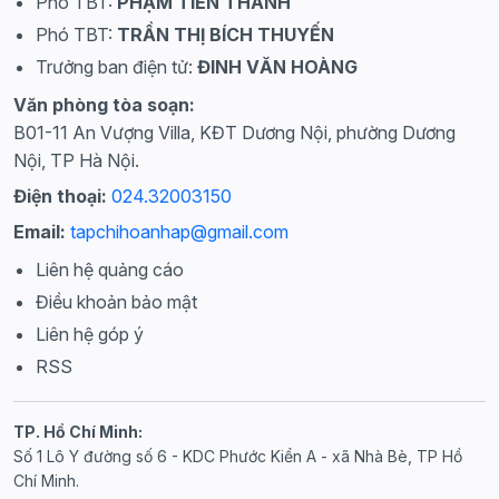
Phó TBT:
PHẠM TIẾN THÀNH
Phó TBT:
TRẦN THỊ BÍCH THUYẾN
Trưởng ban điện tử:
ĐINH VĂN HOÀNG
Văn phòng tòa soạn:
B01-11 An Vượng Villa, KĐT Dương Nội, phường Dương
Nội, TP Hà Nội.
Điện thoại:
024.32003150
Email:
tapchihoanhap@gmail.com
Liên hệ quảng cáo
Điều khoản bảo mật
Liên hệ góp ý
RSS
TP. Hồ Chí Minh:
Số 1 Lô Y đường số 6 - KDC Phước Kiển A - xã Nhà Bè, TP Hồ
Chí Minh.