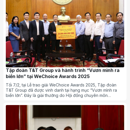
Tập đoàn T&T Group và hành trình “Vươn mình ra
biển lớn” tại WeChoice Awards 2025
Tối 7/2, tại Lễ trao giải WeChoice Awards 2025, Tập đoàn
T&T Group đã được vinh danh tại hạng mục “Vươn mình ra
biển lớn”. Đây là giải thưởng do Hội đồng chuyên môn
WeChoice bình chọn, nhằm ghi nhận và tôn vinh những doanh
nghiệp Việt Nam có nội lực phát triển mạnh mẽ, tinh thần dấn
thân và đóng góp thiết thực cho sự phát triển dài hạn của đất
nước.