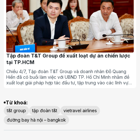
Tập đoàn T&T Group đề xuất loạt dự án chiến lược
tại TP.HCM
Chiều 4/7, Tập đoàn T&T Group và doanh nhân Đỗ Quang
Hiển đã có buổi làm việc với UBND TP. Hồ Chí Minh nhằm đề
xuất loạt giải pháp hợp tác đầu tư, tập trung vào các lĩnh vực
then chốt thúc đẩy phát triển kinh tế - xã hội của thành phố.
Từ khoá:
t&t group
tập đoàn t&t
vietravel airlines
đường bay hà nội – bangkok