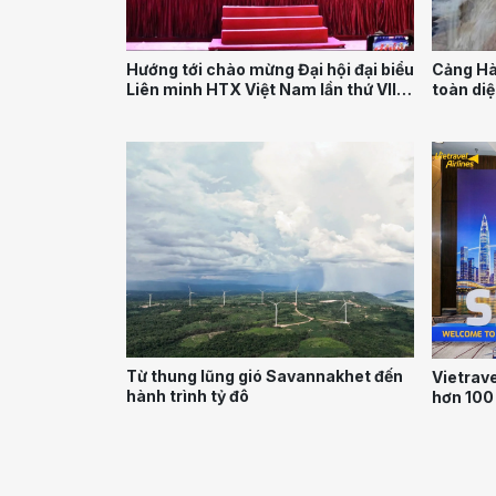
Hướng tới chào mừng Đại hội đại biểu
Cảng Hà
Liên minh HTX Việt Nam lần thứ VII,
toàn diệ
nhiệm kỳ 2026- 2031: Phiên chợ
HTX tại Thái Nguyên thúc đẩy liên
kết sản xuất và tiêu thụ nông sản bền
vững
Từ thung lũng gió Savannakhet đến
Vietrave
hành trình tỷ đô
hơn 100
sàng kh