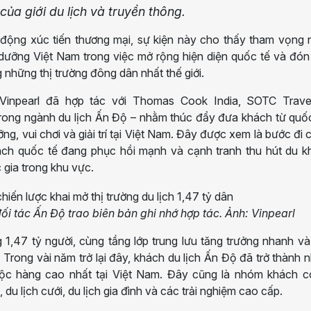
của giới du lịch và truyền thông.
 động xúc tiến thương mại, sự kiện này cho thấy tham vọng 
 dưỡng Việt Nam trong việc mở rộng hiện diện quốc tế và đó
g những thị trường đông dân nhất thế giới.
Vinpearl đã hợp tác với Thomas Cook India, SOTC Trave
trong ngành du lịch Ấn Độ – nhằm thúc đẩy đưa khách từ quố
ng, vui chơi và giải trí tại Việt Nam. Đây được xem là bước đi 
hách quốc tế đang phục hồi mạnh và cạnh tranh thu hút du 
 gia trong khu vực.
ối tác Ấn Độ trao biên bản ghi nhớ hợp tác. Ảnh: Vinpearl
1,47 tỷ người, cùng tầng lớp trung lưu tăng trưởng nhanh v
. Trong vài năm trở lại đây, khách du lịch Ấn Độ đã trở thành
uộc hàng cao nhất tại Việt Nam. Đây cũng là nhóm khách c
du lịch cưới, du lịch gia đình và các trải nghiệm cao cấp.