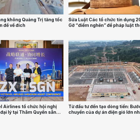
ng không Quảng Trị tăng tốc
Sửa Luật Các tổ chức tín dụng 2
n để về đích
Gỡ “điểm nghẽn” để pháp luật t
kịp thực tiễn
l Airlines tổ chức hội nghị
Từ đầu tư đến tạo dòng tiền: Bướ
 đại lý tại Thâm Quyến sẵn
chuyển của dự án điện gió lớn nh
ai thác đường bay thẳng
T&T Group tại Lào