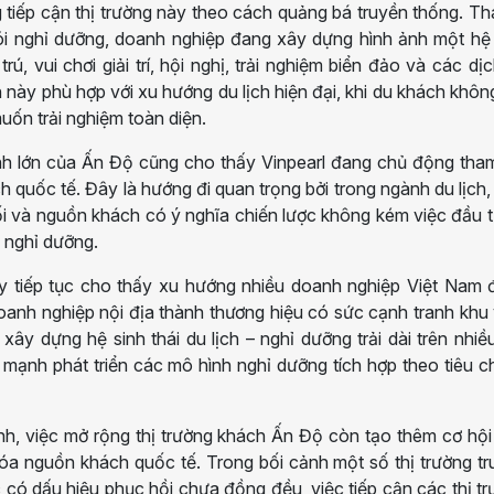
 tiếp cận thị trường này theo cách quảng bá truyền thống. Th
gói nghỉ dưỡng, doanh nghiệp đang xây dựng hình ảnh một hệ
trú, vui chơi giải trí, hội nghị, trải nghiệm biển đảo và các dị
 này phù hợp với xu hướng du lịch hiện đại, khi du khách khôn
uốn trải nghiệm toàn diện.
hành lớn của Ấn Độ cũng cho thấy Vinpearl đang chủ động tha
h quốc tế. Đây là hướng đi quan trọng bởi trong ngành du lịch,
i và nguồn khách có ý nghĩa chiến lược không kém việc đầu 
 nghỉ dưỡng.
ày tiếp tục cho thấy xu hướng nhiều doanh nghiệp Việt Nam 
oanh nghiệp nội địa thành thương hiệu có sức cạnh tranh khu
xây dựng hệ sinh thái du lịch – nghỉ dưỡng trải dài trên nhiề
 mạnh phát triển các mô hình nghỉ dưỡng tích hợp theo tiêu 
h, việc mở rộng thị trường khách Ấn Độ còn tạo thêm cơ hộ
óa nguồn khách quốc tế. Trong bối cảnh một số thị trường t
có dấu hiệu phục hồi chưa đồng đều, việc tiếp cận các thị t