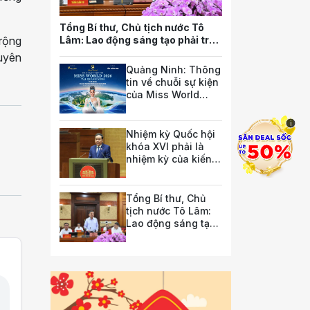
Tổng Bí thư, Chủ tịch nước Tô
 rộng
Lâm: Lao động sáng tạo phải trở
thành nguồn lực quan trọng nhất
huyên
của quốc gia trong tương lai
Quảng Ninh: Thông
tin về chuỗi sự kiện
của Miss World
2026
i
Nhiệm kỳ Quốc hội
khóa XVI phải là
nhiệm kỳ của kiến
tạo thể chế phát
triển
Tổng Bí thư, Chủ
tịch nước Tô Lâm:
Lao động sáng tạo
phải trở thành
nguồn lực quan
trọng nhất của quốc
gia trong tương lai