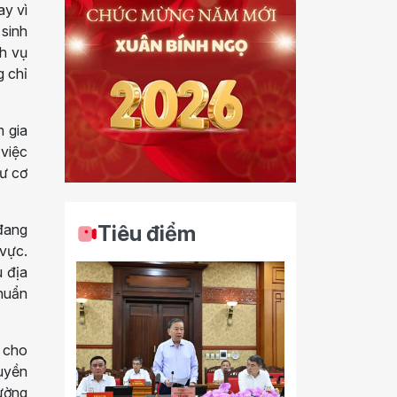
ay vì
 sinh
ch vụ
g chỉ
m gia
 việc
tư cơ
đang
Tiêu điểm
 vực.
u địa
chuẩn
i cho
ruyền
rường