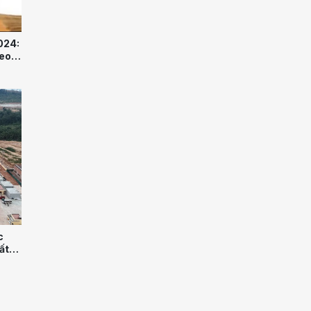
024:
heo
c
ất