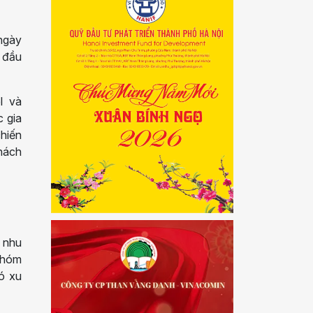
ngày
n đầu
l và
c gia
chiến
khách
à nhu
 nhóm
ó xu