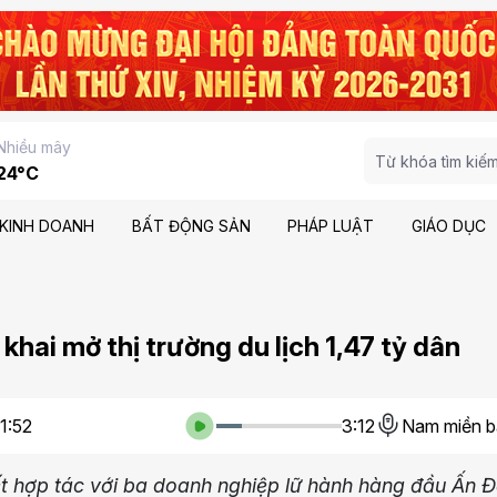
Nhiều mây
24°C
KINH DOANH
BẤT ĐỘNG SẢN
PHÁP LUẬT
GIÁO DỤC
 khai mở thị trường du lịch 1,47 tỷ dân
1:52
3:12
Nam miền b
kết hợp tác với ba doanh nghiệp lữ hành hàng đầu Ấn 