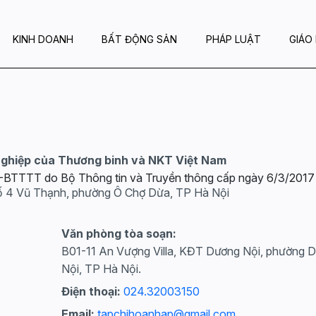
KINH DOANH
BẤT ĐỘNG SẢN
PHÁP LUẬT
GIÁO
nghiệp của Thương binh và NKT Việt Nam
GP-BTTTT do Bộ Thông tin và Truyền thông cấp ngày 6/3/2017
ố 4 Vũ Thạnh, phường Ô Chợ Dừa, TP Hà Nội
Văn phòng tòa soạn:
B01-11 An Vượng Villa, KĐT Dương Nội, phường 
Nội, TP Hà Nội.
Điện thoại:
024.32003150
Email:
tapchihoanhap@gmail.com