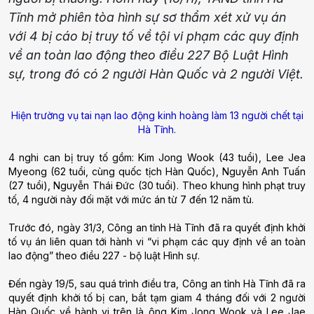
Tĩnh mở phiên tòa hình sự sơ thẩm xét xử vụ án
với 4 bị cáo bị truy tố về tội vi phạm các quy định
về an toàn lao động theo điều 227 Bộ Luật Hình
sự, trong đó có 2 người Hàn Quốc và 2 người Việt.
Hiện trường vụ tai nạn lao động kinh hoàng làm 13 người chết tại
Hà Tĩnh.
4 nghi can bị truy tố gồm: Kim Jong Wook (43 tuổi), Lee Jea
Myeong (62 tuổi, cùng quốc tịch Hàn Quốc), Nguyễn Anh Tuấn
(27 tuổi), Nguyễn Thái Đức (30 tuổi). Theo khung hình phạt truy
tố, 4 người này đối mặt với mức án từ 7 đến 12 năm tù.
Trước đó, ngày 31/3, Công an tỉnh Hà Tĩnh đã ra quyết định khởi
tố vụ án liên quan tới hành vi “vi phạm các quy định về an toàn
lao động” theo điều 227 - bộ luật Hình sự.
Đến ngày 19/5, sau quá trình điều tra, Công an tỉnh Hà Tĩnh đã ra
quyết định khởi tố bị can, bắt tạm giam 4 tháng đối với 2 người
Hàn Quốc về hành vi trên là ông Kim Jong Wook và Lee Jae