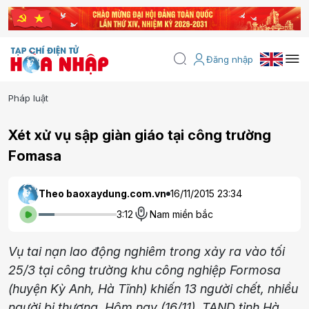
Đăng nhập
Pháp luật
Xét xử vụ sập giàn giáo tại công trường
Fomasa
Theo baoxaydung.com.vn
16/11/2015 23:34
3:12
Nam miền bắc
Vụ tai nạn lao động nghiêm trong xảy ra vào tối
25/3 tại công trường khu công nghiệp Formosa
(huyện Kỳ Anh, Hà Tĩnh) khiến 13 người chết, nhiều
người bị thương. Hôm nay (16/11), TAND tỉnh Hà