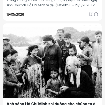
sinh Chủ tịch Hồ Chí Minh vĩ đại (19/5/1890 – 19/5/2026) và
kỷ niệm 76 năm Ngày Quốc tế thiếu nhi 1-6, chúng tôi về
19/05/2026
Trường Tiểu học Nam Giang- xã Nam Trực- tỉnh Ninh Bình.
Đây là cơ sở giáo dục chất lượng cao, có bề dày truyền
thống lịch sử, một điểm sáng bền vững về chất lượng giáo
dục toàn diện.
Ánh sáng Hồ Chí Minh soi đường cho chúng ta đi