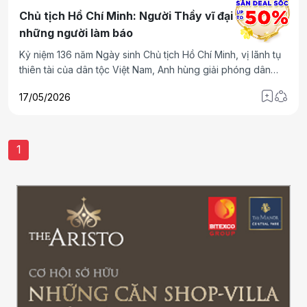
Chủ tịch Hồ Chí Minh: Người Thầy vĩ đại của
những người làm báo
Kỷ niệm 136 năm Ngày sinh Chủ tịch Hồ Chí Minh, vị lãnh tụ
thiên tài của dân tộc Việt Nam, Anh hùng giải phóng dân
tộc, Danh nhân văn hóa thế giới, là dịp để toàn Đảng, toàn
17/05/2026
dân và toàn quân ta bày tỏ lòng thành kính, biết ơn sâu sắc
đối với Người. Cuộc đời và sự nghiệp cách mạng của Chủ
tịch Hồ Chí Minh mãi mãi là biểu tượng cao đẹp của lòng
yêu nước, đức hy sinh và khát vọng độc lập, tự do của dân
1
tộc Việt Nam.