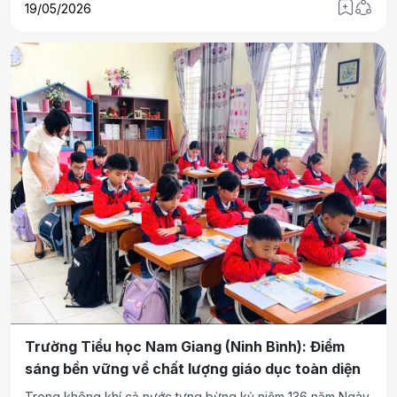
19/05/2026
đường cứu nước, góp phần hoàn thiện thêm không gian
văn hóa – lịch sử giàu ý nghĩa tại quê hương Bác Hồ.
Trường Tiểu học Nam Giang (Ninh Bình): Điểm
sáng bền vững về chất lượng giáo dục toàn diện
Trong không khí cả nước tưng bừng kỷ niệm 136 năm Ngày