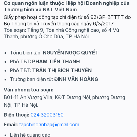
Cơ quan ngôn luận thuộc Hiệp hội Doanh nghiệp của
Thương binh và NKT Việt Nam
Giấy phép hoạt động tạp chí điện tử số 93/GP-BTTTT do
Bộ Thông tin và Truyền thông cấp ngày 6/3/2017
Tòa soạn: Tầng 9, Tòa nhà Công nghệ cao, số 4 Vũ
Thạnh, phường Ô Chợ Dừa, TP Hà Nội
Tổng biên tập:
NGUYỄN NGỌC QUYẾT
Phó TBT:
PHẠM TIẾN THÀNH
Phó TBT:
TRẦN THỊ BÍCH THUYẾN
Trưởng ban điện tử:
ĐINH VĂN HOÀNG
Văn phòng tòa soạn:
B01-11 An Vượng Villa, KĐT Dương Nội, phường Dương
Nội, TP Hà Nội.
Điện thoại:
024.32003150
Email:
tapchihoanhap@gmail.com
Liên hệ quảng cáo