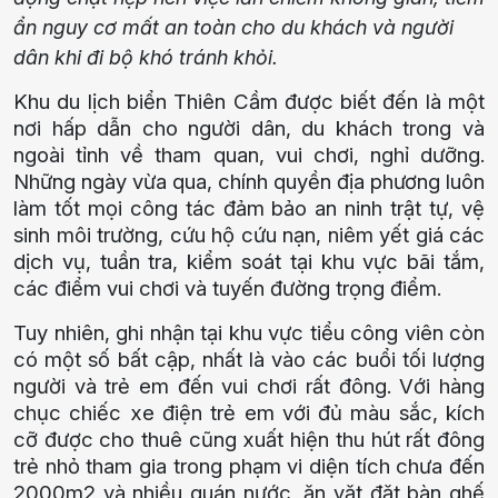
ẩn nguy cơ mất an toàn cho du khách và người
dân khi đi bộ khó tránh khỏi.
Khu du lịch biển Thiên Cầm được biết đến là một
nơi hấp dẫn cho người dân, du khách trong và
ngoài tỉnh về tham quan, vui chơi, nghỉ dưỡng.
Những ngày vừa qua, chính quyền địa phương luôn
làm tốt mọi công tác đảm bảo an ninh trật tự, vệ
sinh môi trường, cứu hộ cứu nạn, niêm yết giá các
dịch vụ, tuần tra, kiểm soát tại khu vực bãi tắm,
các điểm vui chơi và tuyến đường trọng điểm.
Tuy nhiên, ghi nhận tại khu vực tiểu công viên còn
có một số bất cập, nhất là vào các buổi tối lượng
người và trẻ em đến vui chơi rất đông. Với hàng
chục chiếc xe điện trẻ em với đủ màu sắc, kích
cỡ được cho thuê cũng xuất hiện thu hút rất đông
trẻ nhỏ tham gia trong phạm vi diện tích chưa đến
2000m2 và nhiều quán nước, ăn vặt đặt bàn ghế