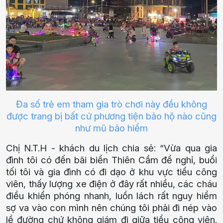
Đa số trẻ em tham gia trò chơi này đều không
được trang bị bất cứ phương tiện bảo hộ nào cũng
như mũ bảo hiểm
Chị N.T.H - khách du lịch chia sẻ: “Vừa qua gia
đình tôi có đến bãi biển Thiên Cầm để nghỉ, buổi
tối tôi và gia đình có đi dạo ở khu vực tiểu công
viên, thấy lượng xe điện ở đây rất nhiều, các cháu
điều khiển phóng nhanh, luồn lách rất nguy hiểm
sợ va vào con mình nên chúng tôi phải đi nép vào
lề đường chứ không giám đi giữa tiểu công viên.