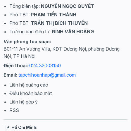
Tổng biên tập:
NGUYỄN NGỌC QUYẾT
Phó TBT:
PHẠM TIẾN THÀNH
Phó TBT:
TRẦN THỊ BÍCH THUYẾN
Trưởng ban điện tử:
ĐINH VĂN HOÀNG
Văn phòng tòa soạn:
B01-11 An Vượng Villa, KĐT Dương Nội, phường Dương
Nội, TP Hà Nội.
Điện thoại:
024.32003150
Email:
tapchihoanhap@gmail.com
Liên hệ quảng cáo
Điều khoản bảo mật
Liên hệ góp ý
RSS
TP. Hồ Chí Minh: