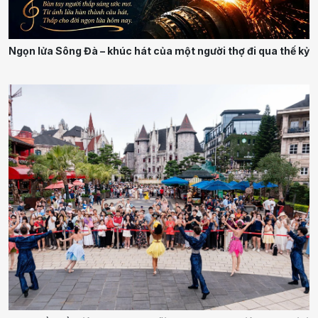
Ngọn lửa Sông Đà – khúc hát của một người thợ đi qua thế kỷ