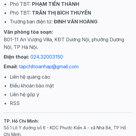
Phó TBT:
PHẠM TIẾN THÀNH
Phó TBT:
TRẦN THỊ BÍCH THUYẾN
Trưởng ban điện tử:
ĐINH VĂN HOÀNG
Văn phòng tòa soạn:
B01-11 An Vượng Villa, KĐT Dương Nội, phường Dương
Nội, TP Hà Nội.
Điện thoại:
024.32003150
Email:
tapchihoanhap@gmail.com
Liên hệ quảng cáo
Điều khoản bảo mật
Liên hệ góp ý
RSS
TP. Hồ Chí Minh:
Số 1 Lô Y đường số 6 - KDC Phước Kiển A - xã Nhà Bè, TP Hồ
Chí Minh.