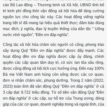
cáo Bộ Lao động – Thương binh và Xã hội, UBND tỉnh bố
trí kinh phí đồng thời vận động xã hội hóa để tăng cường
nguồn lực cho công tác này. Các hoạt động viếng nghĩa
trang liệt sĩ đã mang lại hiệu quả thiết thực; đảm bảo đúng
mục đích, ý nghĩa, đạo lý truyền thống của dân tộc “ Uống
nước nhớ nguồn”, “Đền ơn đáp nghĩa”.
Công tác xã hội hóa chăm sóc người có công, phong trào
xây dựng Quỹ “Đền ơn đáp nghĩa” được đẩy mạnh. Các
hoạt động đền ơn đáp nghĩa được cấp ủy đảng, chính
quyền các cấp quan tâm duy trì, có sức lan tỏa sâu rộng,
được cộng đồng xã hội tích cực hưởng ứng. Đến nay 100%
Bà mẹ Việt Nam anh hùng còn sống được các cơ quan,
đơn vị nhận chăm sóc, phụng dưỡng. Trong 2 năm (2022,
2023) toàn tỉnh đã vận động Quỹ "Đền ơn đáp nghĩa" ở cả
3 cấp đạt: 9.722 triệu đồng. Từ số tiền vận động Quỹ “Đền
ơn đáp nghĩa” ở các cấp, sự hỗ trợ của Trung ương, đóng
góp của các cơ quan, doanh nghiệp trong và ngoài tỉnh, của