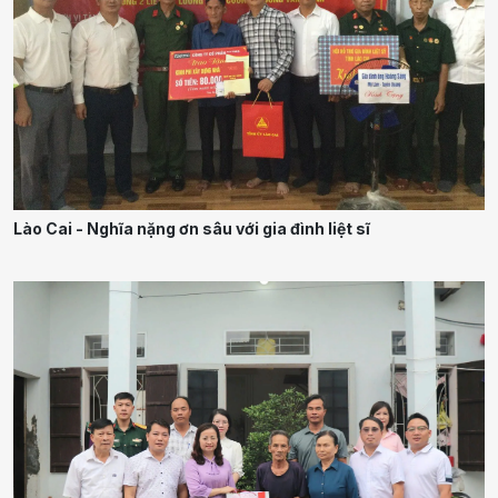
Lào Cai - Nghĩa nặng ơn sâu với gia đình liệt sĩ