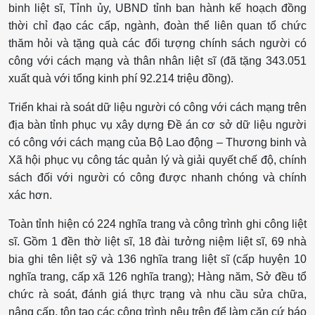
binh liệt sĩ, Tỉnh ủy, UBND tỉnh ban hành kế hoạch đồng
thời chỉ đạo các cấp, ngành, đoàn thể liên quan tổ chức
thăm hỏi và tặng quà các đối tượng chính sách người có
công với cách mạng và thân nhân liệt sĩ (đã tặng 343.051
xuất quà với tổng kinh phí 92.214 triệu đồng).
Triển khai rà soát dữ liệu người có công với cách mạng trên
địa bàn tỉnh phục vụ xây dựng Đề án cơ sở dữ liệu người
có công với cách mạng của Bộ Lao động – Thương binh và
Xã hội phục vụ công tác quản lý và giải quyết chế độ, chính
sách đối với người có công được nhanh chóng và chính
xác hơn.
Toàn tỉnh hiện có 224 nghĩa trang và công trình ghi công liệt
sĩ. Gồm 1 đền thờ liệt sĩ, 18 đài tưởng niệm liệt sĩ, 69 nhà
bia ghi tên liệt sỹ và 136 nghĩa trang liệt sĩ (cấp huyện 10
nghĩa trang, cấp xã 126 nghĩa trang); Hàng năm, Sở đều tổ
chức rà soát, đánh giá thực trạng và nhu cầu sửa chữa,
nâng cấp, tôn tạo các công trình nêu trên để làm căn cứ báo