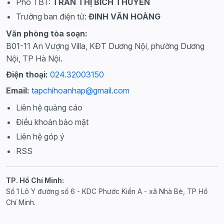
Phó TBT:
TRẦN THỊ BÍCH THUYẾN
Trưởng ban điện tử:
ĐINH VĂN HOÀNG
Văn phòng tòa soạn:
B01-11 An Vượng Villa, KĐT Dương Nội, phường Dương
Nội, TP Hà Nội.
Điện thoại:
024.32003150
Email:
tapchihoanhap@gmail.com
Liên hệ quảng cáo
Điều khoản bảo mật
Liên hệ góp ý
RSS
TP. Hồ Chí Minh:
Số 1 Lô Y đường số 6 - KDC Phước Kiển A - xã Nhà Bè, TP Hồ
Chí Minh.