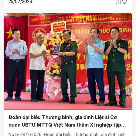
25/07/2026
đề "79 năm đền ơn, đáp nghĩa", góp phần giáo dục truyền
thống cách mạng, bồi đắp lòng yêu nước, ý thức trách
nhiệm của mỗi người dân, đặc biệt là thế hệ trẻ trong sự
nghiệp xây dựng và bảo vệ Tổ quốc.
Đoàn đại biểu Thương binh, gia đình Liệt sĩ Cơ
quan UBTƯ MTTQ Việt Nam thăm Xí nghiệp tập
thể Thương binh Quang Minh - Hải Phòng
Ngày 24/7/2026, Đoàn đại biểu Thương binh, gia đình Liệt