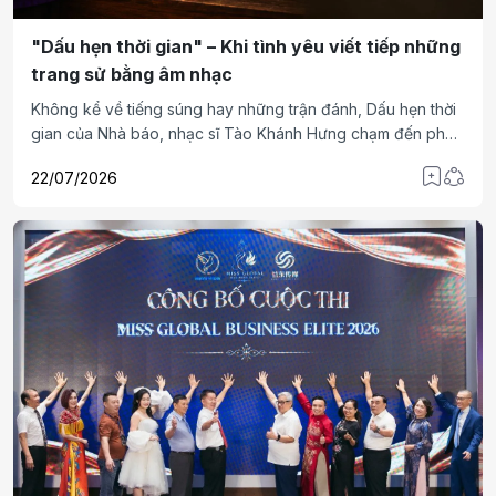
"Dấu hẹn thời gian" – Khi tình yêu viết tiếp những
trang sử bằng âm nhạc
Không kể về tiếng súng hay những trận đánh, Dấu hẹn thời
gian của Nhà báo, nhạc sĩ Tào Khánh Hưng chạm đến phần
sâu lắng nhất của chiến tranh: một lời hẹn kéo dài gần sáu
22/07/2026
thập kỷ. Bằng giai điệu giàu cảm xúc, tác phẩm khắc họa
nỗi chờ đợi và tình yêu bền bỉ, biến ký ức chiến tranh thành
những giá trị nhân văn vượt thời gian.