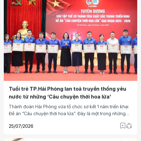
Tuổi trẻ TP.Hải Phòng lan toả truyền thống yêu
nước từ những ‘Câu chuyện thời hoa lửa’
Thành đoàn Hải Phòng vừa tổ chức sơ kết 1 năm triển khai
Đề án “Câu chuyện thời hoa lửa”. Đây là một trong những
chương trình trong chuỗi hoạt động kỷ niệm 79 năm Ngày
25/07/2026
Thương binh - Liệt sĩ (27/7/1947 - 27/7/2026), góp phần
lan tỏa truyền thống yêu nước và giáo dục lý tưởng cách