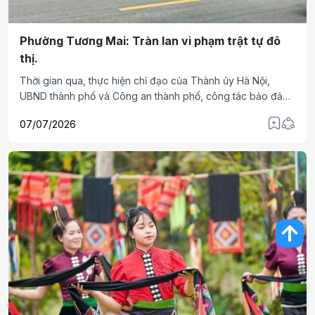
Phường Tương Mai: Tràn lan vi phạm trật tự đô
thị.
Thời gian qua, thực hiện chỉ đạo của Thành ủy Hà Nội,
UBND thành phố và Công an thành phố, công tác bảo đảm
trật tự đô thị, trật tự an toàn giao thông trên địa bàn Thủ đô
07/07/2026
đã được triển khai quyết liệt với nhiều giải pháp đồng bộ.
Tuy nhiên, thực tế cho thấy tại địa bàn phường Tương Mai,
tình trạng lấn chiếm không gian công cộng, bến bãi không
phép vẫn còn tái diễn phức tạp, gây bức xúc trong dư luận.