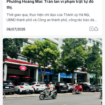
Phường Hoàng Mai: Tràn lan vi phạm trật tự đô
thị.
Thời gian qua, thực hiện chỉ đạo của Thành ủy Hà Nội,
UBND thành phố và Công an thành phố, công tác bảo đảm
trật tự đô thị, trật tự an toàn giao thông trên địa bàn Thủ đô
08/07/2026
đã được triển khai quyết liệt với nhiều giải pháp đồng bộ.
Tuy nhiên, thực tế cho thấy tại địa bàn phường Hoàng Mai,
tình trạng lấn chiếm không gian công cộng, bến bãi không
phép vẫn còn tái diễn phức tạp, gây bức xúc trong dư luận.