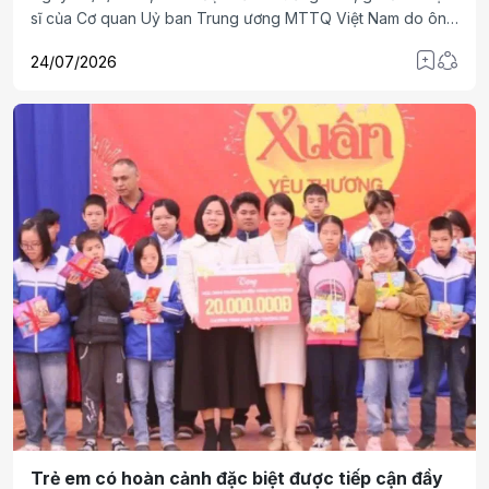
sĩ của Cơ quan Uỷ ban Trung ương MTTQ Việt Nam do ông
Nguyễn Túc, Uỷ viên Đoàn Chủ tịch, Trưởng Ban liên lạc
24/07/2026
Hưu trí làm Trưởng Đoàn đã đến thăm Xí nghiệp tập thể
Thương binh Quang Minh, Hải Phòng.
Trẻ em có hoàn cảnh đặc biệt được tiếp cận đầy