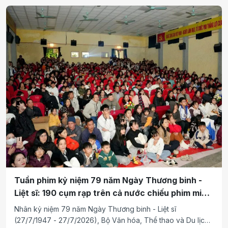
Vầng Trăng Khuyết tham gia với vai trò đối tác đồng hành.
Tuần phim kỷ niệm 79 năm Ngày Thương binh -
Liệt sĩ: 190 cụm rạp trên cả nước chiếu phim miễn
phí phục vụ nhân dân
Nhân kỷ niệm 79 năm Ngày Thương binh - Liệt sĩ
(27/7/1947 - 27/7/2026), Bộ Văn hóa, Thể thao và Du lịch