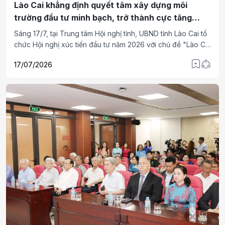
Lào Cai khẳng định quyết tâm xây dựng môi
trường đầu tư minh bạch, trở thành cực tăng
trưởng mới của vùng
Sáng 17/7, tại Trung tâm Hội nghị tỉnh, UBND tỉnh Lào Cai tổ
chức Hội nghị xúc tiến đầu tư năm 2026 với chủ đề "Lào Cai
- Kết nối phát triển - Xanh và bền vững". Tham dự Hội nghị
17/07/2026
có đồng chí Hồ Quốc Dũng - Ủy viên Ban Chấp hành Trung
ương Đảng, Phó Thủ tướng Chính phủ; lãnh đạo các Ban,
bộ, ngành Trung ương; đại sứ các quốc gia; lãnh đạo các
tỉnh Hải Phòng, T.P Hồ Chí Minh, Quảng Ninh, Ninh Bình,
Thái Nguyên, Lai Châu, Điện Biên, Sơn La, Phú Thọ, Tuyên
Quang; đại diện các tổ chức quốc tế; đại diện cộng đồng
doanh nghiệp, các nhà đầu tư trong nước và quốc tế.