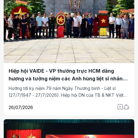
Hiệp hội VAIDE - VP thường trực HCM dâng
hương và tưởng niệm các Anh hùng liệt sĩ nhân
ngày 27/7
Hướng tới kỷ niệm 79 năm Ngày Thương binh - Liệt sĩ
(27/7/1947 - 27/7/2026). Hiệp hội DN của TB & NKT Việt
Nam (VAIDE) - VP thường trực HCM đã tổ chức chương trình
26/07/2026
dâng hương và tưởng niệm anh linh các Anh hùng liệt sĩ tại
Nghĩa trang Liệt sĩ Thành phố Hồ Chí Minh.