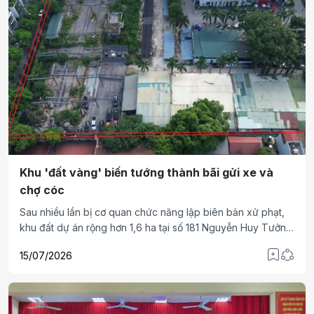
Khu 'đất vàng' biến tướng thành bãi gửi xe và
chợ cóc
Sau nhiều lần bị cơ quan chức năng lập biên bản xử phạt,
khu đất dự án rộng hơn 1,6 ha tại số 181 Nguyễn Huy Tưởng
(phường Thanh Xuân, Hà Nội) vẫn tiếp tục biến tướng thành
15/07/2026
tổ hợp bãi gửi xe và chợ cóc.