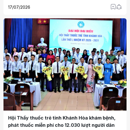
sẽ tổ chức Tuần phim trên phạm vi toàn quốc từ ngày 21
17/07/2026
đến 28/7/2026. Điểm nhấn của chương trình là hoạt động
chiếu phim miễn phí tại 190 cụm rạp, góp phần giáo dục
truyền thống yêu nước và lan tỏa đạo lý "Uống nước nhớ
nguồn".
Hội Thầy thuốc trẻ tỉnh Khánh Hòa khám bệnh,
phát thuốc miễn phí cho 12.030 lượt người dân