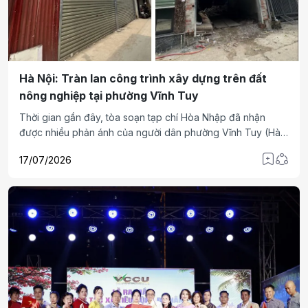
Hà Nội: Tràn lan công trình xây dựng trên đất
nông nghiệp tại phường Vĩnh Tuy
Thời gian gần đây, tòa soạn tạp chí Hòa Nhập đã nhận
được nhiều phản ánh của người dân phường Vĩnh Tuy (Hà
Nội) về tình trạng các công trình xây dựng kiên cố xuất hiện
17/07/2026
trên đất nông nghiệp tại khu vực Tân Khai. Các công trình
này không chỉ làm thay đổi hiện trạng sử dụng đất mà còn
đặt ra yêu cầu tăng cường kiểm tra, xử lý vi phạm về đất
đai và trật tự xây dựng trên địa bàn.