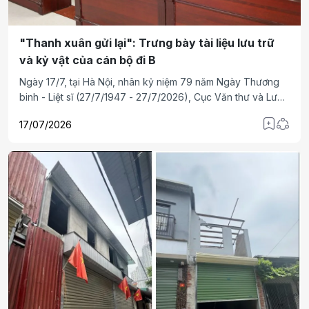
"Thanh xuân gửi lại": Trưng bày tài liệu lưu trữ
và kỷ vật của cán bộ đi B
Ngày 17/7, tại Hà Nội, nhân kỷ niệm 79 năm Ngày Thương
binh - Liệt sĩ (27/7/1947 - 27/7/2026), Cục Văn thư và Lưu
trữ nhà nước, Bộ Nội vụ tổ chức khai mạc trưng bày tài liệu
17/07/2026
lưu trữ và kỷ vật của cán bộ đi B với chủ đề "Thanh xuân
gửi lại".