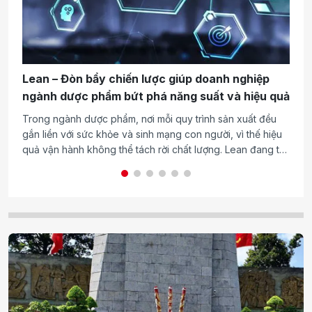
N
Lean – Đòn bẩy chiến lược giúp doanh nghiệp
c
ngành dược phẩm bứt phá năng suất và hiệu quả
Xã
Trong ngành dược phẩm, nơi mỗi quy trình sản xuất đều
hi
gắn liền với sức khỏe và sinh mạng con người, vì thế hiệu
đó
quả vận hành không thể tách rời chất lượng. Lean đang trở
ấn
thành phương pháp quản trị cốt lõi giúp doanh nghiệp tối
củ
ưu nguồn lực, kiểm soát rủi ro và nâng cao năng lực cạnh
tranh.