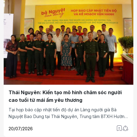
Thái Nguyên: Kiến tạo mô hình chăm sóc người
cao tuổi từ mái ấm yêu thương
Tại họp báo cập nhật tiến độ dự án Làng người già Bà
Nguyệt Bao Dung tại Thái Nguyên, Trung tâm BTXH Hường
Hà Nguyệt tiếp nhận khoản đồng hành 1,26 tỉ đồng cùng
20/07/2026
nhiều hạng mục hỗ trợ chăm sóc người cao tuổi, quản trị
vận hành và phát triển sinh kế cộng đồng; trong đó DNXH