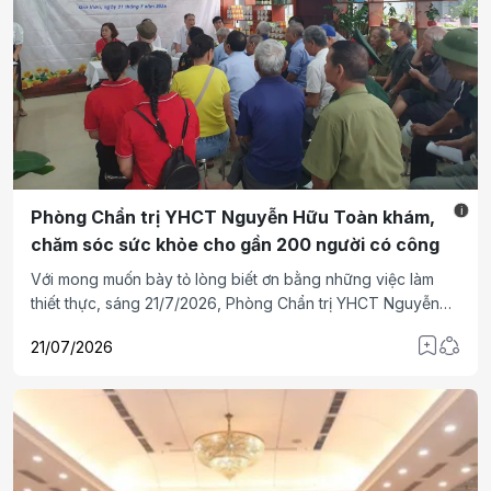
i
Phòng Chẩn trị YHCT Nguyễn Hữu Toàn khám,
chăm sóc sức khỏe cho gần 200 người có công
Với mong muốn bày tỏ lòng biết ơn bằng những việc làm
thiết thực, sáng 21/7/2026, Phòng Chẩn trị YHCT Nguyễn
Hữu Toàn đã phối hợp tổ chức chương trình khám, tư vấn
21/07/2026
sức khỏe và trao quà cho gần 200 gia đình chính sách,
người có công trên địa bàn phường Gia Viên, Hải Phòng.