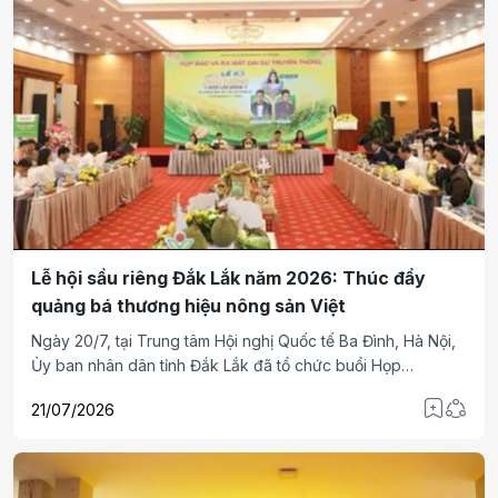
Lễ hội sầu riêng Đắk Lắk năm 2026: Thúc đẩy
quảng bá thương hiệu nông sản Việt
Ngày 20/7, tại Trung tâm Hội nghị Quốc tế Ba Đình, Hà Nội,
Ủy ban nhân dân tỉnh Đắk Lắk đã tổ chức buổi Họp
báo công bố Lễ hội sầu riêng Đắk Lắk năm 2026 với chủ đề
21/07/2026
"Sầu riêng Đắk Lắk - Kết nối vươn xa".