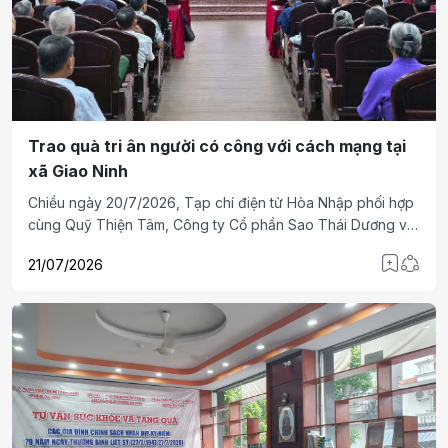
Trao quà tri ân người có công với cách mạng tại
xã Giao Ninh
Chiều ngày 20/7/2026, Tạp chí điện tử Hòa Nhập phối hợp
cùng Quỹ Thiện Tâm, Công ty Cổ phần Sao Thái Dương và
Đảng ủy, UBND xã Giao Ninh tổ chức chương trình trao tặng
21/07/2026
172 suất quà tri ân các đồng chí thương binh, bệnh binh và
thân nhân liệt sĩ trên địa bàn xã.