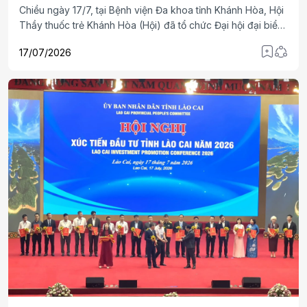
Chiều ngày 17/7, tại Bệnh viện Đa khoa tỉnh Khánh Hòa, Hội
Thầy thuốc trẻ Khánh Hòa (Hội) đã tổ chức Đại hội đại biểu,
nhằm Tổng kết hoạt động công tác Hội, giai đoạn 2021 –
17/07/2026
2025, đề ra phương hướng hoạt động công tác Hội cho
những năm tiếp theo và bầu Ban chấp hành mới.