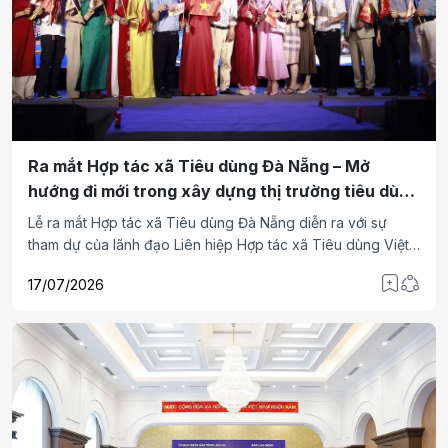
Ra mắt Hợp tác xã Tiêu dùng Đà Nẵng – Mở
hướng đi mới trong xây dựng thị trường tiêu dùng
minh bạch, bền vững
Lễ ra mắt Hợp tác xã Tiêu dùng Đà Nẵng diễn ra với sự
tham dự của lãnh đạo Liên hiệp Hợp tác xã Tiêu dùng Việt
Nam (VCCU), đại diện các cơ quan, doanh nghiệp, hợp tác
17/07/2026
xã, nhà sản xuất cùng đông đảo người dân trên địa bàn
thành phố.