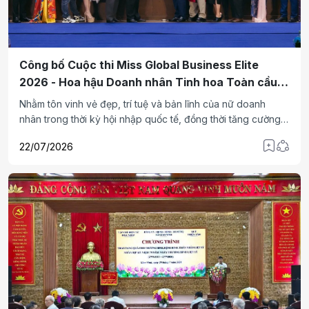
Công bố Cuộc thi Miss Global Business Elite
2026 - Hoa hậu Doanh nhân Tinh hoa Toàn cầu
2026
Nhằm tôn vinh vẻ đẹp, trí tuệ và bản lĩnh của nữ doanh
nhân trong thời kỳ hội nhập quốc tế, đồng thời tăng cường
kết nối thương mại, giao lưu văn hóa và hợp tác giữa cộng
22/07/2026
đồng doanh nhân các quốc gia, chiều 21/7, tại Hà Nội, Công
ty Truyền thông Yidong (Trung Quốc) phối hợp cùng Công
ty Cổ phần Truyền thông WINVU (Việt Nam) chính thức
công bố tổ chức cuộc thi Miss Global Business Elite 2026 –
Hoa hậu Doanh nhân Tinh hoa Toàn cầu 2026 với chủ đề
cuộc thi năm nay là: Kết nối Sắc đẹp - Lãnh đạo - Doanh
nghiệp - Nhân văn.