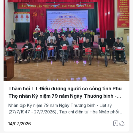
Thăm hỏi TT Điều dưỡng người có công tỉnh Phú
Thọ nhân Kỷ niệm 79 năm Ngày Thương binh -
Liệt Sỹ 27/7
Nhân dịp Kỷ niệm 79 năm Ngày Thương binh - Liệt sỹ
(27/7/1947 - 27/7/2026), Tạp chí điện tử Hòa Nhập phối
hợp với Công ty TNHH Thương mại sản xuất Dệt may và Du
14/07/2026
lịch Bình Anh đã tới thăm hỏi, tặng quà cho các thương bệnh
binh tại Trung tâm Điều dưỡng người có công tỉnh Phú Thọ