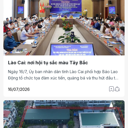
Lào Cai: nơi hội tụ sắc màu Tây Bắc
Ngày 16/7, Ủy ban nhân dân tỉnh Lào Cai phối hợp Báo Lao
Động tổ chức tọa đàm xúc tiến, quảng bá và thu hút đầu tư
phát triển du lịch “Lào Cai, nơi hội tụ sắc màu Tây Bắc”. Đây
16/07/2026
là hoạt động nằm trong chuỗi các hoạt động thuộc Hội nghị
xúc tiến đầu tư tỉnh Lào Cai năm 2026. Nhằm tạo diễn đàn
trao đổi cởi mở giữa chính quyền tỉnh Lào Cai với các
chuyên gia, doanh nghiệp, nhà đầu tư trong lĩnh vực phát
triển du lịch.