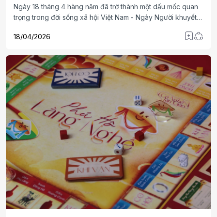
Ngày 18 tháng 4 hàng năm đã trở thành một dấu mốc quan
trọng trong đời sống xã hội Việt Nam - Ngày Người khuyết
tật Việt Nam. Đây không chỉ là dịp để toàn xã hội thể hiện sự
18/04/2026
quan tâm, sẻ chia đối với người khuyết tật, mà còn là cơ hội
để nhìn nhận sâu sắc hơn về vai trò, năng lực, những đóng
góp thầm lặng nhưng đầy ý nghĩa của họ trong sự phát
triển chung của đất nước.