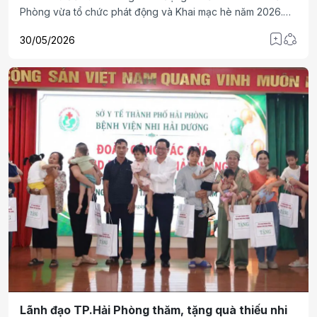
Phòng vừa tổ chức phát động và Khai mạc hè năm 2026.
Đây không chỉ là thông điệp hành động mà còn là yêu cầu
30/05/2026
đặt ra đối với các cấp, ngành, gia đình, nhà trường và toàn
xã hội trong việc xây dựng môi trường sống, phát triển an
toàn cho trẻ
Lãnh đạo TP.Hải Phòng thăm, tặng quà thiếu nhi