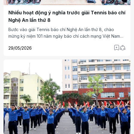
Nhiều hoạt động ý nghĩa trước giải Tennis báo chí
Nghệ An lần thứ 8
Bước vào giải Tennis báo chí Nghệ An lần thứ 8, chào
mừng kỷ niệm 101 năm ngày báo chí cách mạng Việt Nam
(21/6/1925 - 21/6/2026) được ý nghĩa. Câu lạc bộ Tennis
29/05/2026
báo chí Nghệ An tổ chức lễ dâng hoa, dâng hương tưởng
niệm Bác Hồ, trao quà cho các cháu mồ côi Làng trẻ SOS
Vinh.