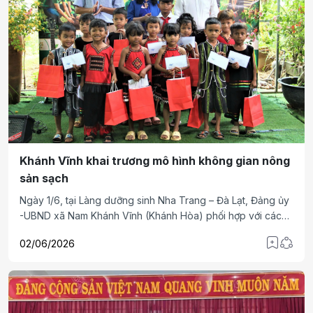
Khánh Vĩnh khai trương mô hình không gian nông
sản sạch
Ngày 1/6, tại Làng dưỡng sinh Nha Trang – Đà Lạt, Đảng ủy
-UBND xã Nam Khánh Vĩnh (Khánh Hòa) phối hợp với các
doanh nghiệp tổ chức khai trương mô hình “Không gian
02/06/2026
nông sản sạch”, nhằm kết nối, quảng bá và giới thiệu các
sản phẩm nông nghiệp đặc trưng của địa phương đến du
khách trong và ngoài nước.