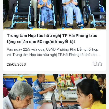
Trung tâm Hợp tác hữu nghị TP.Hải Phòng trao
tặng xe lăn cho 50 người khuyết tật
Vào ngày 22/5 vừa qua, UBND Phường Phù Liễn phối hợp
với Trung tâm Hợp tác hữu nghị TP.Hải Phòng tổ chức trao
tặng xe lăn cho 50 người khuyết tật có hoàn cảnh khó khăn
28/05/2026
trên địa bàn.