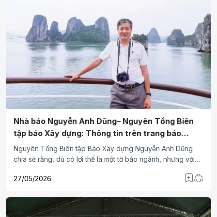
Nhà báo Nguyễn Anh Dũng– Nguyên Tổng Biên
tập báo Xây dựng: Thông tin trên trang báo
giống như một thứ hàng hóa đặc biệt
Nguyên Tổng Biên tập Báo Xây dựng Nguyễn Anh Dũng
chia sẻ rằng, dù có lợi thế là một tờ báo ngành, nhưng với
mong muốn tài chính cơ quan được bền vững, đảm bảo ổn
27/05/2026
định đời sống cho phóng viên, nhân viên, tờ báo ngày càng
chủ động tìm kiếm những cách thức phát triển nguồn thu đa
dạng và hiệu quả.