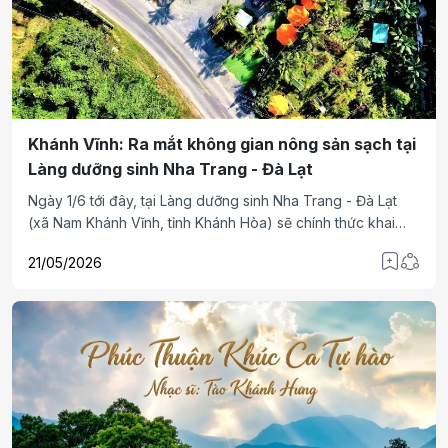
Khánh Vĩnh: Ra mắt không gian nông sản sạch tại
Làng dưỡng sinh Nha Trang - Đà Lạt
Ngày 1/6 tới đây, tại Làng dưỡng sinh Nha Trang - Đà Lạt
(xã Nam Khánh Vĩnh, tỉnh Khánh Hòa) sẽ chính thức khai
trương mô hình “Không gian nông sản sạch”, kết nối và giới
21/05/2026
thiệu các sản phẩm nông nghiệp đặc trưng của người dân
địa phương đến du khách trong và ngoài nước.