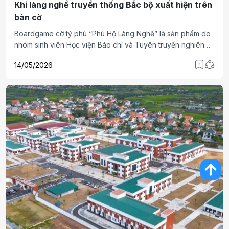
Khi làng nghề truyền thống Bắc bộ xuất hiện trên
bàn cờ
Boardgame cờ tỷ phú “Phú Hộ Làng Nghề” là sản phẩm do
nhóm sinh viên Học viện Báo chí và Tuyên truyền nghiên
cứu và phát triển, lấy cảm hứng từ các làng nghề truyền
14/05/2026
thống Bắc Bộ. Thông qua hình thức trò chơi tương tác, dự
án hướng tới mục tiêu đưa văn hóa làng nghề đến gần hơn
với giới trẻ.