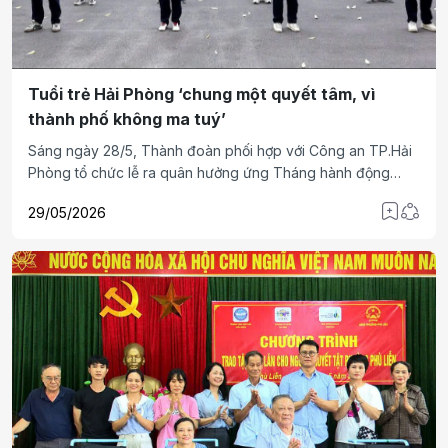
Tuổi trẻ Hải Phòng ‘chung một quyết tâm, vì
thành phố không ma tuý’
Sáng ngày 28/5, Thành đoàn phối hợp với Công an TP.Hải
Phòng tổ chức lễ ra quân hưởng ứng Tháng hành động
phòng, chống ma túy, Ngày Quốc tế và ngày toàn dân
29/05/2026
phòng, chống ma túy năm 2026 với chủ đề “chung một
quyết tâm - vì thành phố không ma tuý”.