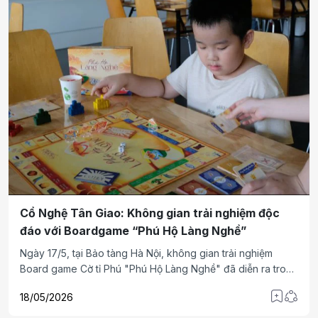
Cổ Nghệ Tân Giao: Không gian trải nghiệm độc
đáo với Boardgame “Phú Hộ Làng Nghề”
Ngày 17/5, tại Bảo tàng Hà Nội, không gian trải nghiệm
Board game Cờ tỉ Phú "Phú Hộ Làng Nghề" đã diễn ra trong
không khí sôi nổi và nhộn nhịp. Sự kiện thu hút sự quan tâm
18/05/2026
của đông đảo người dân và giới trẻ thủ đô, tạo nên một
không gian giao thoa độc đáo giữa văn hóa truyền thống