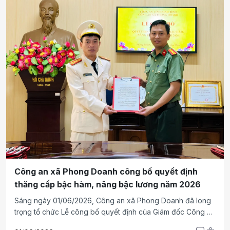
tại Trung tâm Nuôi dưỡng bảo trợ trẻ em Linh Xuân, được
lồng ghép với với Hội nghị tuyên truyền Luật Bình đẳng giới,
chia sẻ kỹ năng giao tiếp, tư vấn trợ giúp pháp lý cho người
dân trên địa bàn phường Linh Xuân.
Công an xã Phong Doanh công bố quyết định
thăng cấp bậc hàm, nâng bậc lương năm 2026
Sáng ngày 01/06/2026, Công an xã Phong Doanh đã long
trọng tổ chức Lễ công bố quyết định của Giám đốc Công an
tỉnh về thăng cấp bậc hàm, nâng bậc lương năm 2026 cho