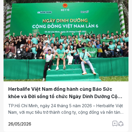
Herbalife Việt Nam đồng hành cùng Báo Sức
khỏe và Đời sống tổ chức Ngày Dinh Dưỡng Cộng
Đồng Việt Nam
TP.Hồ Chí Minh, ngày 24 tháng 5 năm 2026 – Herbalife Việt
Nam, với mục tiêu trở thành công ty, cộng đồng và nền tảng
hàng đầu về sức khỏe và thể chất, tiếp tục phối hợp cùng
26/05/2026
Báo Sức khỏe và Đời sống (SKĐS), cơ quan ngôn luận của
Bộ Y Tế, tổ chức Ngày Dinh Dưỡng Cộng Đồng Việt Nam lần