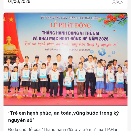
01/06/2026
cán bộ, chiến sĩ trong đơn vị.
‘Trẻ em hạnh phúc, an toàn,vững bước trong kỷ
nguyên số’
Đó là chủ đề của ‘Tháng hành động vì trẻ em” mà TP.Hải