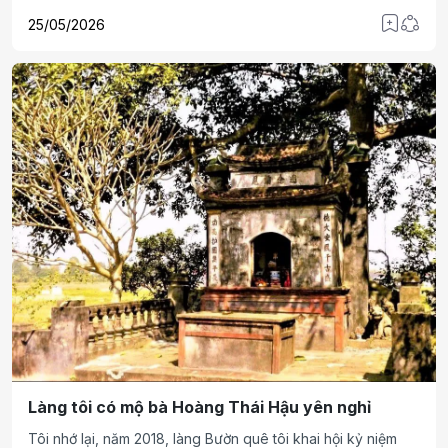
phối hợp với cấp ủy, chính quyền địa phương tổ chức thí
25/05/2026
điểm lấy mẫu hài cốt liệt sĩ chưa xác định được thông tin
nhằm phục vụ giám định ADN, xác định danh tính liệt sĩ và
rút kinh nghiệm trước khi triển khai đồng bộ trên địa bàn
toàn tỉnh.
Làng tôi có mộ bà Hoàng Thái Hậu yên nghỉ
Tôi nhớ lại, năm 2018, làng Bườn quê tôi khai hội kỷ niệm