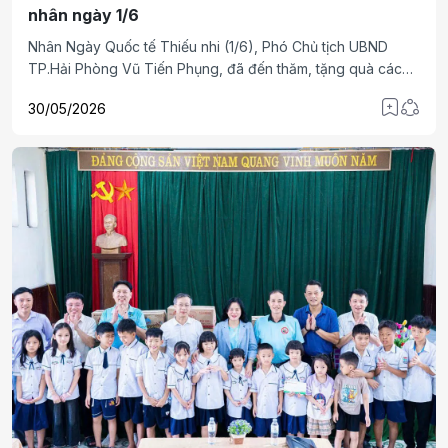
nhân ngày 1/6
Nhân Ngày Quốc tế Thiếu nhi (1/6), Phó Chủ tịch UBND
TP.Hải Phòng Vũ Tiến Phụng, đã đến thăm, tặng quà các
em thiếu nhi tại Bệnh viện Nhi Hải Dương; Trung tâm Nuôi
30/05/2026
dưỡng Bảo trợ xã hội Hải Dương; bệnh viện Nhi Hải Phòng;
trường Giáo dục Chuyên biệt Hải Phòng.