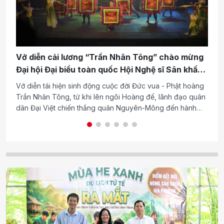
T
Vở diễn cải lương “Trần Nhân Tông” chào mừng
t
Đại hội Đại biểu toàn quốc Hội Nghệ sĩ Sân khấu
c
Việt Nam
Ch
Vở diễn tái hiện sinh động cuộc đời Đức vua - Phật hoàng
bứ
Trần Nhân Tông, từ khi lên ngôi Hoàng đế, lãnh đạo quân
du
dân Đại Việt chiến thắng quân Nguyên-Mông đến hành
trình nhường ngôi, xuất gia tu hành.