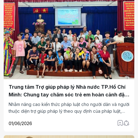
Trung tâm Trợ giúp pháp lý Nhà nước TP.Hồ Chí
Minh: Chung tay chăm sóc trẻ em hoàn cảnh đặc
biệt khó khăn
Nhằm nâng cao kiến thức pháp luật cho người dân và người
thuộc diện trợ giúp pháp lý theo quy định của pháp luật,
ngày 31/5/2026, Trung tâm Trợ giúp pháp lý Nhà nước
01/06/2026
(TGPLNN), TP.Hồ Chí Minh, phối hợp UBND phường Linh
Xuân, TP.Hồ Chí Minh, tổ chức trợ giúp pháp lý cho trẻ em