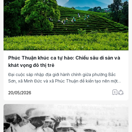
Phúc Thuận khúc ca tự hào: Chiều sâu di sản và
khát vọng đô thị trẻ
Đại cuộc sáp nhập địa giới hành chính giữa phường Bắc
Sơn, xã Minh Đức và xã Phúc Thuận để kiến tạo nên một
phường Phúc Thuận mới, tỉnh Thái Nguyên, không chỉ là
20/05/2026
câu chuyện của những con số quy hoạch, mà còn là sự hội
tụ, hòa quyện của các dòng chảy văn hóa. Nắm trọn
khoảnh khắc lịch sử mang tính bước ngoặt ấy, ca khúc
"Phúc Thuận khúc ca tự hào" của nhà báo – nhạc sĩ Tào
Khánh Hưng đã vang lên như một bản trường ca thu nhỏ.
Tác phẩm không chỉ lặn sâu vào mạch ngầm di sản ngàn