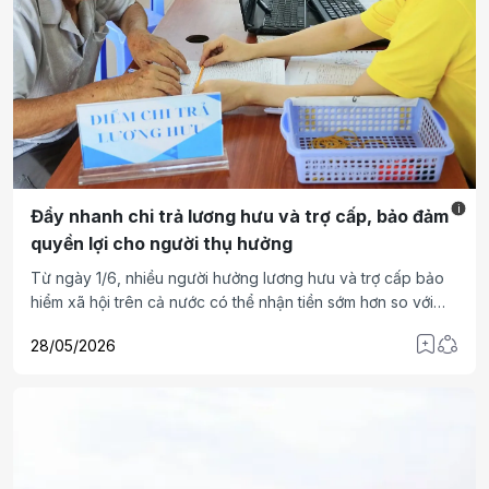
i
Đẩy nhanh chi trả lương hưu và trợ cấp, bảo đảm
quyền lợi cho người thụ hưởng
Từ ngày 1/6, nhiều người hưởng lương hưu và trợ cấp bảo
hiểm xã hội trên cả nước có thể nhận tiền sớm hơn so với
lịch chi trả thông thường. Đây được xem là một trong những
28/05/2026
động thái nhằm nâng cao chất lượng phục vụ người dân,
đồng thời đẩy mạnh quá trình chuyển đổi số và tối ưu hóa
công tác chi trả an sinh xã hội.