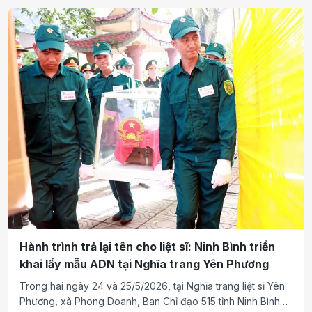
6 tại Dinh Độc Lập (Hội trường Thống Nhất), trung tâm
TP.Hồ Chí Minh. Sự kiện đã thu hút hàng nghìn người dân
địa phương và khách du lịch, góp phần nâng cao sự quan
tâm về vai trò quan trọng của chế độ dinh dưỡng cân bằng
và việc tập luyện thể dục thường xuyên, đồng thời truyền
cảm hứng cho cộng đồng thực hiện lối sống lành mạnh hơn.
Hành trình trả lại tên cho liệt sĩ: Ninh Bình triển
khai lấy mẫu ADN tại Nghĩa trang Yên Phương
Trong hai ngày 24 và 25/5/2026, tại Nghĩa trang liệt sĩ Yên
Phương, xã Phong Doanh, Ban Chỉ đạo 515 tỉnh Ninh Bình