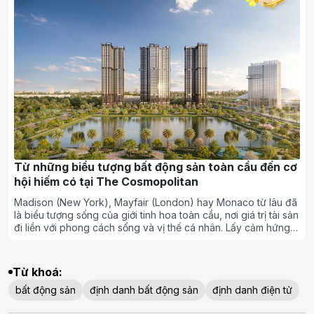
tới mục tiêu tăng nguồn cung, giảm chi phí, phấn đấu để giá
nhà thương mại ở mức hợp lý, phù hợp bản chất thị trường,
phù hợp với nền kinh tế Việt Nam, phù hợp thu nhập trung bình
của người dân, đẩy mạnh phát triển nhà ở xã hội, để người
dân có điều kiện về nhà ở thuận lợi, phù hợp.
Từ những biểu tượng bất động sản toàn cầu đến cơ
hội hiếm có tại The Cosmopolitan
Madison (New York), Mayfair (London) hay Monaco từ lâu đã
là biểu tượng sống của giới tinh hoa toàn cầu, nơi giá trị tài sản
đi liền với phong cách sống và vị thế cá nhân. Lấy cảm hứng
từ những đô thị biểu tượng đó, The Cosmopolitan đã và đang
trở thành điểm đến mới của tầng lớp thịnh vượng tại Việt Nam
như cách định hình dấu ấn riêng.
Từ khoá:
bất động sản
định danh bất động sản
định danh điện tử