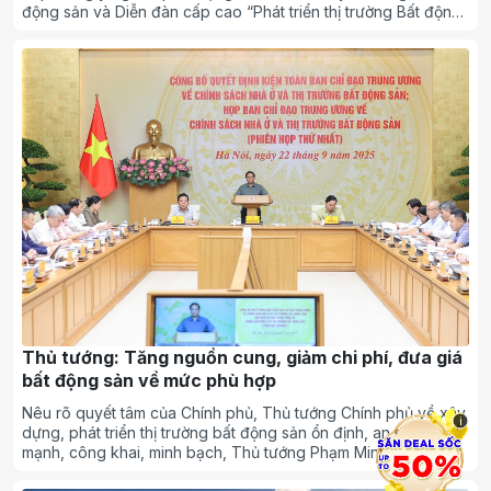
động sản và Diễn đàn cấp cao “Phát triển thị trường Bất động
sản - Cú hích tăng trưởng GDP hai con số”.
Thủ tướng: Tăng nguồn cung, giảm chi phí, đưa giá
bất động sản về mức phù hợp
i
Nêu rõ quyết tâm của Chính phủ, Thủ tướng Chính phủ về xây
dựng, phát triển thị trường bất động sản ổn định, an toàn, lành
mạnh, công khai, minh bạch, Thủ tướng Phạm Minh Chính
nhấn mạnh 11 nhóm nhiệm vụ, giải pháp quan trọng để hướng