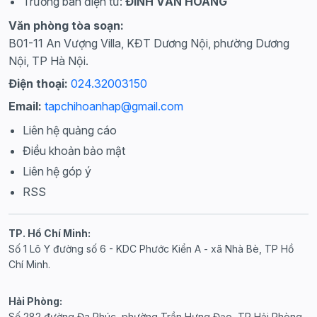
Trưởng ban điện tử:
ĐINH VĂN HOÀNG
Văn phòng tòa soạn:
B01-11 An Vượng Villa, KĐT Dương Nội, phường Dương
Nội, TP Hà Nội.
Điện thoại:
024.32003150
Email:
tapchihoanhap@gmail.com
Liên hệ quảng cáo
Điều khoản bảo mật
Liên hệ góp ý
RSS
TP. Hồ Chí Minh:
Số 1 Lô Y đường số 6 - KDC Phước Kiển A - xã Nhà Bè, TP Hồ
Chí Minh.
Hải Phòng:
Số 282 đường Đa Phúc, phường Trần Hưng Đạo, TP Hải Phòng