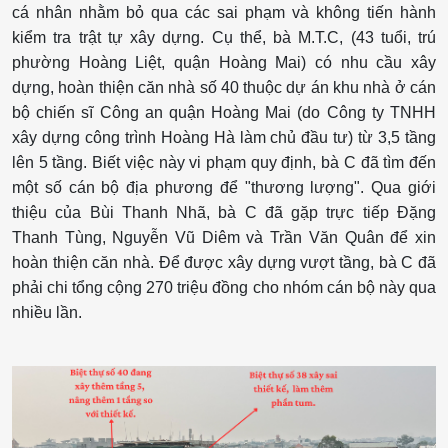
cá nhân nhằm bỏ qua các sai phạm và không tiến hành
kiểm tra trật tự xây dựng. Cụ thể, bà M.T.C, (43 tuổi, trú
phường Hoàng Liệt, quận Hoàng Mai) có nhu cầu xây
dựng, hoàn thiện căn nhà số 40 thuộc dự án khu nhà ở cán
bộ chiến sĩ Công an quận Hoàng Mai (do Công ty TNHH
xây dựng công trình Hoàng Hà làm chủ đầu tư) từ 3,5 tầng
lên 5 tầng. Biết việc này vi phạm quy định, bà C đã tìm đến
một số cán bộ địa phương để "thương lượng". Qua giới
thiệu của Bùi Thanh Nhã, bà C đã gặp trực tiếp Đặng
Thanh Tùng, Nguyễn Vũ Diêm và Trần Văn Quân để xin
hoàn thiện căn nhà. Để được xây dựng vượt tầng, bà C đã
phải chi tổng cộng 270 triệu đồng cho nhóm cán bộ này qua
nhiều lần.