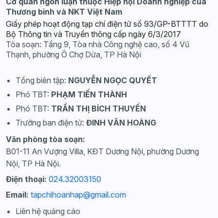
Cơ quan ngôn luận thuộc Hiệp hội Doanh nghiệp của
Thương binh và NKT Việt Nam
Giấy phép hoạt động tạp chí điện tử số 93/GP-BTTTT do
Bộ Thông tin và Truyền thông cấp ngày 6/3/2017
Tòa soạn: Tầng 9, Tòa nhà Công nghệ cao, số 4 Vũ
Thạnh, phường Ô Chợ Dừa, TP Hà Nội
Tổng biên tập:
NGUYỄN NGỌC QUYẾT
Phó TBT:
PHẠM TIẾN THÀNH
Phó TBT:
TRẦN THỊ BÍCH THUYẾN
Trưởng ban điện tử:
ĐINH VĂN HOÀNG
Văn phòng tòa soạn:
B01-11 An Vượng Villa, KĐT Dương Nội, phường Dương
Nội, TP Hà Nội.
Điện thoại:
024.32003150
Email:
tapchihoanhap@gmail.com
Liên hệ quảng cáo