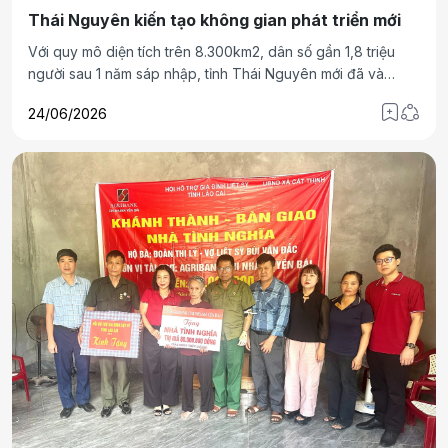
Thái Nguyên kiến tạo không gian phát triển mới
Với quy mô diện tích trên 8.300km2, dân số gần 1,8 triệu
người sau 1 năm sáp nhập, tỉnh Thái Nguyên mới đã và
đang tạo không gian phát triển mới, hình thành một cực tăng
24/06/2026
trưởng mới, có khả năng lan tỏa mạnh mẽ trong vùng Trung
du, miền núi phía Bắc và kết nối chặt chẽ với Vùng Thủ đô.