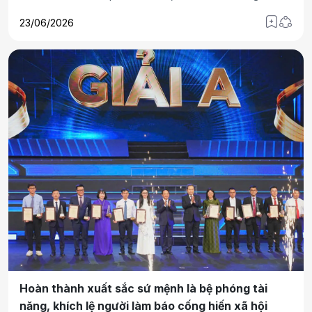
VneID”, hướng dẫn công dân thực hiện Đề án 06/QĐ-TTg.
23/06/2026
Đây là hoạt động thiết thực nhằm phát huy tinh thần xung
kích, tiên phong của tuổi trẻ, đưa các tiện ích ứng dụng
VNeID tới gần đời sống của người dân.
Hoàn thành xuất sắc sứ mệnh là bệ phóng tài
năng, khích lệ người làm báo cống hiến xã hội