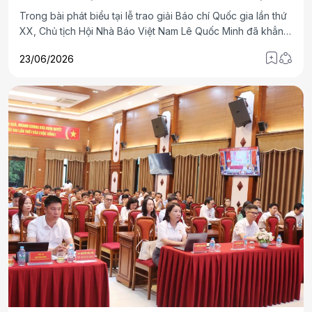
Trong bài phát biểu tại lễ trao giải Báo chí Quốc gia lần thứ
XX, Chủ tịch Hội Nhà Báo Việt Nam Lê Quốc Minh đã khẳng
định: qua 2 thập kỷ, giải Báo chí đã hoàn thành xuất sắc sứ
23/06/2026
mệnh là bệ phóng tài năng, khích lệ người làm báo giữ vững
bản lĩnh chính trị và cống hiến xã hội