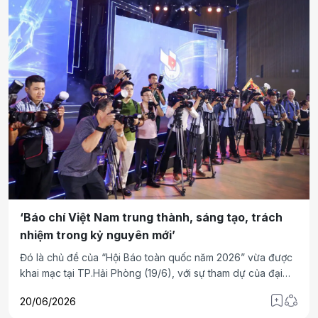
‘Báo chí Việt Nam trung thành, sáng tạo, trách
nhiệm trong kỷ nguyên mới’
Đó là chủ đề của “Hội Báo toàn quốc năm 2026” vừa được
khai mạc tại TP.Hải Phòng (19/6), với sự tham dự của đại
biểu khách quý, các nhà báo, phóng viên đến từ mọi miền
20/06/2026
Tổ quốc. Đây là sự kiện đầu tiên trong chuỗi hoạt động