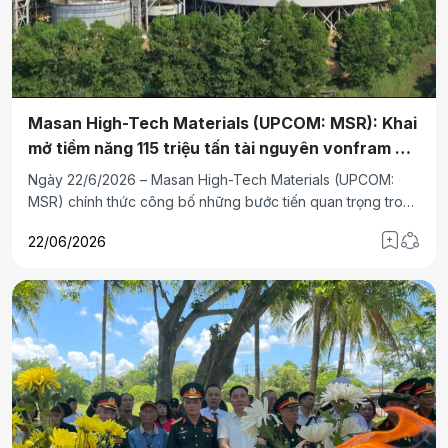
Masan High-Tech Materials (UPCOM: MSR): Khai
mở tiềm năng 115 triệu tấn tài nguyên vonfram đa
kim
Ngày 22/6/2026 – Masan High-Tech Materials (UPCOM:
MSR) chính thức công bố những bước tiến quan trọng trong
chiến lược mở rộng vùng thăm dò và khai thác quanh khu
22/06/2026
vực mỏ Núi Pháo- mở khóa động lực tăng trưởng trong
nhiều thập kỷ tới Thái Nguyên với nền tảng vật liệu chiến
lược toàn cầu với tiềm năng bổ sung 115 triệu tấn tài nguyên
vonfram đa kim và nâng công suất oxide vonfram lên hơn
8.000 tấn WO₃.