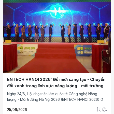
ENTECH HANOI 2026: Đổi mới sáng tạo - Chuyển
đổi xanh trong lĩnh vực năng lượng – môi trường
Ngày 24/6, Hội chợ triển lãm quốc tế Công nghệ Năng
lượng - Môi trường Hà Nội 2026 (ENTECH HANOI 2026) đã
chính thức khai mạc tại Trung tâm Triển lãm Quốc tế I.C.E Hà
25/06/2026
Nội.