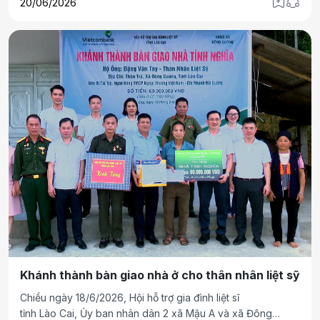
20/06/2026
khí tư tưởng sắc bén và là cầu nối nhân dân với Đảng, góp
phần phát huy tinh thần xây dựng, bảo vệ Tổ quốc.
Khánh thành bàn giao nhà ở cho thân nhân liệt sỹ
Chiều ngày 18/6/2026, Hội hỗ trợ gia đình liệt sĩ
tỉnh Lào Cai, Ủy ban nhân dân 2 xã Mậu A và xã Đông