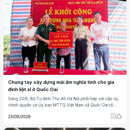
Chung tay xây dựng mái ấm nghĩa tình cho gia
đình liệt sĩ ở Quốc Oai
Sáng 23/6, Bộ Tư lệnh Thủ đô Hà Nội phối hợp với cấp ủy,
chính quyền và Ủy ban MTTQ Việt Nam xã Quốc Oai tổ
chức lễ khởi công xây dựng nhà tình nghĩa tặng bà Nguyễn
23/06/2026
Thị Ngọ, vợ liệt sĩ Nguyễn Bá Chí, trú tại thôn Sơn Trung.