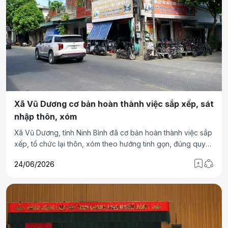
Xã Vũ Dương cơ bản hoàn thành việc sắp xếp, sát
nhập thôn, xóm
Xã Vũ Dương, tỉnh Ninh Bình đã cơ bản hoàn thành việc sắp
xếp, tổ chức lại thôn, xóm theo hướng tinh gọn, đúng quy
định gắn với tăng cường năng lực quản trị ở cấp cơ sở. Vai
24/06/2026
trò lãnh đạo, chỉ đạo thực hiện của các cấp ủy Đảng, chính
quyền địa phương được người dân đánh giá cao.