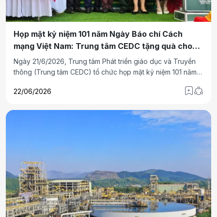
Họp mặt kỷ niệm 101 năm Ngày Báo chí Cách
mạng Việt Nam: Trung tâm CEDC tặng quà cho
học sinh và người cao tuổi
Ngày 21/6/2026, Trung tâm Phát triển giáo dục và Truyền
thông (Trung tâm CEDC) tổ chức họp mặt kỷ niệm 101 năm
Ngày Báo chí Cách mạng Việt Nam (21/6/1925- 21/6/2026),
22/06/2026
với sự tham dự của các tướng lĩnh, sĩ quan QĐND, nhà khoa
học, nhà báo lão thành, các doanh nhân, văn nghệ sĩ, cán
bộ, nhân viên, công tác viên.