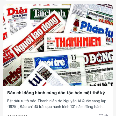
trọng điểm quy mô quốc gia nhân kỷ niệm 101 năm ngày
Báo chí Cách mạng Việt Nam.
Báo chí đồng hành cùng dân tộc hơn một thế kỷ
Bắt đầu từ tờ báo Thanh niên do Nguyễn Ái Quốc sáng lập
(1925), Báo chí đã trải qua hành trình 101 năm đồng hành
cùng dân tộc ta. Qua nhiều thời kỳ lịch sử, Báo chí luôn là vũ