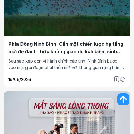
Phía Đông Ninh Bình: Cần một chiến lược hạ tầng
mới để đánh thức không gian du lịch biển, sinh
thái và di sản
Sau sắp xếp đơn vị hành chính cấp tỉnh, Ninh Bình bước
vào một giai đoạn phát triển mới với không gian rộng hơn,
tài nguyên đa dạng hơn và dư địa tăng trưởng lớn hơn.
19/06/2026