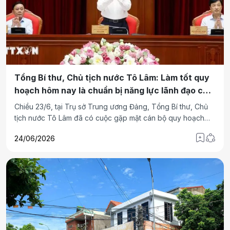
Tổng Bí thư, Chủ tịch nước Tô Lâm: Làm tốt quy
hoạch hôm nay là chuẩn bị năng lực lãnh đạo của
Đảng trong ngày mai
Chiều 23/6, tại Trụ sở Trung ương Đảng, Tổng Bí thư, Chủ
tịch nước Tô Lâm đã có cuộc gặp mặt cán bộ quy hoạch
diện Bộ Chính trị quản lý.
24/06/2026