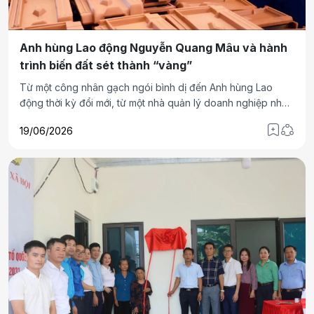
Anh hùng Lao động Nguyễn Quang Mâu và hành
trình biến đất sét thành “vàng”
Từ một công nhân gạch ngói bình dị đến Anh hùng Lao
động thời kỳ đổi mới, từ một nhà quản lý doanh nghiệp nhà
nước thành công đến người sáng lập thương hiệu Gốm Đất
19/06/2026
Việt khi đã bước sang tuổi nghỉ hưu, hành trình của ông
Nguyễn Quang Mâu là câu chuyện đặc biệt về ý chí, khát
vọng sáng tạo và niềm tin vào giá trị của tài nguyên Việt
Nam.