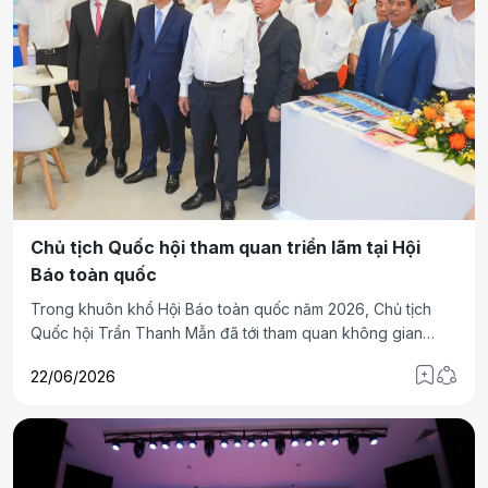
Chủ tịch Quốc hội tham quan triển lãm tại Hội
Báo toàn quốc
Trong khuôn khổ Hội Báo toàn quốc năm 2026, Chủ tịch
Quốc hội Trần Thanh Mẫn đã tới tham quan không gian
trưng bày triển lãm với chủ đề “Hải Phòng - Hội tụ - Tỏa
22/06/2026
sáng”.