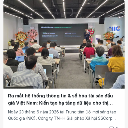
Ra mắt hệ thống thông tin & số hóa tài sản đấu
giá Việt Nam: Kiến tạo hạ tầng dữ liệu cho thị
trường đấu giá trong kỷ nguyên số
Ngày 23 tháng 6 năm 2026 tại Trung tâm Đổi mới sáng tạo
Quốc gia (NIC), Công ty TNHH Giải pháp Xã hội SSCorp
Việt Nam cùng Đối tác chiến lược Công ty Đấu giá Hợp