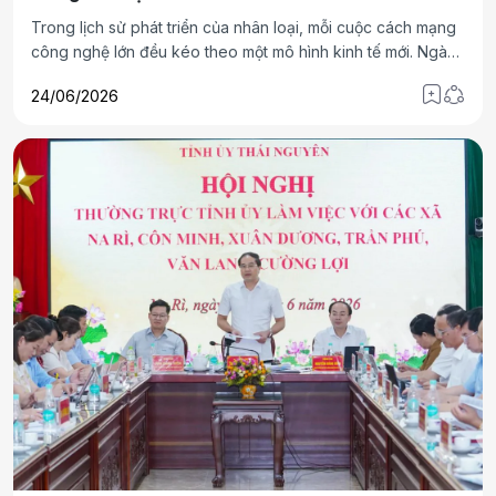
Trong lịch sử phát triển của nhân loại, mỗi cuộc cách mạng
công nghệ lớn đều kéo theo một mô hình kinh tế mới. Ngày
nay, sự phát triển mạnh mẽ của trí tuệ nhân tạo đang mở ra
24/06/2026
một bước ngoặt lớn: nền kinh tế thông minh, nơi dữ liệu, tri
thức, công nghệ và con người được tổ chức lại trong một
cấu trúc vận hành hoàn toàn mới.