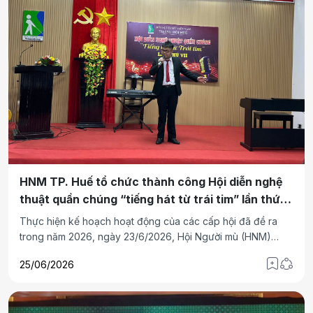
HNM TP. Huế tổ chức thành công Hội diễn nghệ
thuật quần chúng “tiếng hát từ trái tim” lần thứ
VII năm 2026
Thực hiện kế hoạch hoạt động của các cấp hội đã đề ra
trong năm 2026, ngày 23/6/2026, Hội Người mù (HNM)
thành phố Huế đã tổ chức thành công Hội diễn nghệ thuật
25/06/2026
quần chúng “Tiếng hát từ trái tim” lần thứ VII năm 2026.