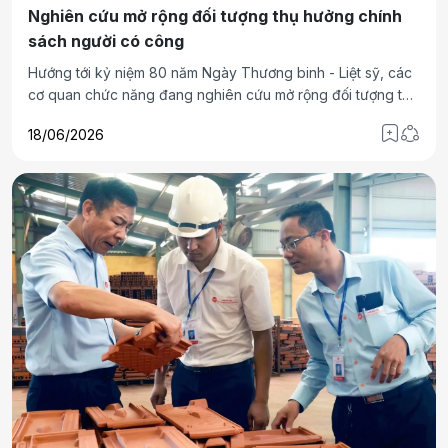
Nghiên cứu mở rộng đối tượng thụ hưởng chính
sách người có công
Hướng tới kỷ niệm 80 năm Ngày Thương binh - Liệt sỹ, các
cơ quan chức năng đang nghiên cứu mở rộng đối tượng thụ
hưởng chính sách người có công, tiếp tục hoàn thiện hệ
18/06/2026
thống pháp luật liên quan.