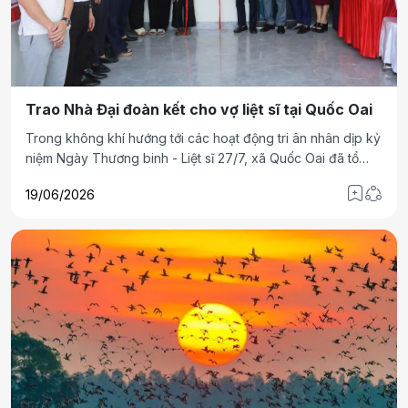
Trao Nhà Đại đoàn kết cho vợ liệt sĩ tại Quốc Oai
Trong không khí hướng tới các hoạt động tri ân nhân dịp kỷ
niệm Ngày Thương binh - Liệt sĩ 27/7, xã Quốc Oai đã tổ
chức bàn giao Nhà Đại đoàn kết cho bà Nguyễn Thị Hạnh,
19/06/2026
93 tuổi, là vợ liệt sĩ đang sinh sống tại thôn Đa Phúc.