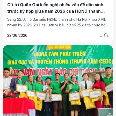
Cử tri Quốc Oai kiến nghị nhiều vấn đề dân sinh
trước kỳ họp giữa năm 2026 của HĐND thành
phố Hà Nội
Sáng 22/6, Tổ đại biểu HĐND thành phố Hà Nội khóa XVII,
nhiệm kỳ 2026-2031 tại Đơn vị bầu cử số 25 đã tổ chức hội
nghị tiếp xúc cử tri trước kỳ họp thường lệ giữa năm 2026.
22/06/2026
Nhiều ý kiến, kiến nghị liên quan đến hạ tầng giao thông,
quản lý đất đai, môi trường và phát triển kinh tế - xã hội đã
được cử tri các địa phương phản ánh tới đại biểu dân cử.