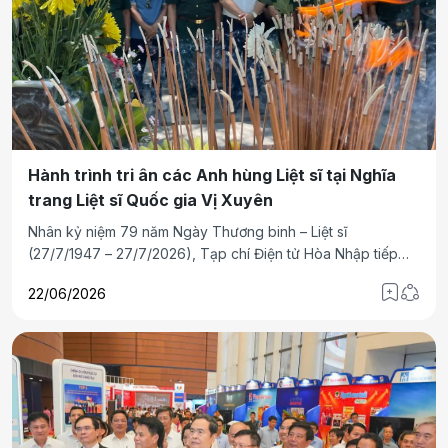
Hành trình tri ân các Anh hùng Liệt sĩ tại Nghĩa
trang Liệt sĩ Quốc gia Vị Xuyên
Nhân kỷ niệm 79 năm Ngày Thương binh – Liệt sĩ
(27/7/1947 – 27/7/2026), Tạp chí Điện tử Hòa Nhập tiếp
tục tổ chức Chương trình “Hành quân về chiến trường xưa
22/06/2026
và Tri ân các Anh hùng Liệt sĩ” tại Nghĩa trang Liệt sĩ Quốc
gia Vị Xuyên (tỉnh Tuyên Quang), một trong những địa
danh linh thiêng ghi dấu những năm tháng chiến đấu anh
dũng bảo vệ biên cương phía Bắc của Tổ quốc.