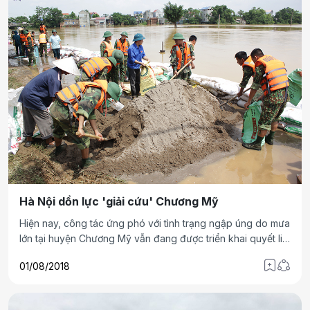
Hà Nội dồn lực 'giải cứu' Chương Mỹ
Hiện nay, công tác ứng phó với tình trạng ngập úng do mưa
lớn tại huyện Chương Mỹ vẫn đang được triển khai quyết liệt
nhằm bảo đảm an toàn tính mạng cho nhân dân và giảm
01/08/2018
thấp nhất mức thiệt hại tài sản, hoa màu…