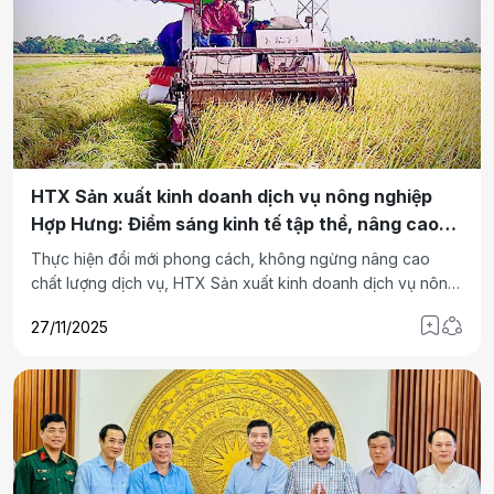
HTX Sản xuất kinh doanh dịch vụ nông nghiệp
Hợp Hưng: Điểm sáng kinh tế tập thể, nâng cao
đời sống thành viên tại Ninh Bình
Thực hiện đổi mới phong cách, không ngừng nâng cao
chất lượng dịch vụ, HTX Sản xuất kinh doanh dịch vụ nông
nghiệp Hợp Hưng (xã Hiển Khánh, tỉnh Ninh Bình) đã góp
27/11/2025
phần nâng mức thu nhập bình quân đầu người đạt trên 90
triệu đồng/năm, giảm tỷ lệ hộ nghèo, cận nghèo xuống dưới
1%, tiếp tục phấn đấu sớm trở thành HTX không còn hộ
nghèo, hộ cận nghèo trước năm 2030.