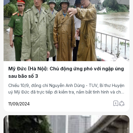
Mỹ Đức (Hà Nội): Chủ động ứng phó với ngập úng
sau bão số 3
Chiều 10/9, đồng chí Nguyễn Anh Dũng - TUV, Bí thư Huyện
uỷ Mỹ Đức đã trực tiếp đi kiểm tra, nắm bắt tình hình và chỉ
đạo công tác khắc phục hậu quả sau cơn bão số 3 tại các
11/09/2024
xã Hợp Tiến, Hợp Thanh, An Phú là những địa phương có
nguy cơ ngập úng sau bão. Đồng thời chỉ đạo các địa
phương tập trung cao độ và huy động cả hệ thống chính trị
khắc phục hậu quả của cơn bão số 3 một cách nhanh nhất
và hiệu quả nhất, đồng chí cũng nêu lên một số tình huống