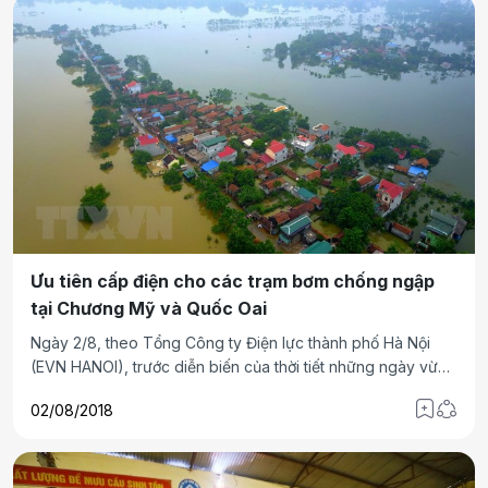
Ưu tiên cấp điện cho các trạm bơm chống ngập
tại Chương Mỹ và Quốc Oai
Ngày 2/8, theo Tổng Công ty Điện lực thành phố Hà Nội
(EVN HANOI), trước diễn biến của thời tiết những ngày vừa
qua, mưa lớn gây ngập úng nhiều khu vực ở Hà Nội; trong
02/08/2018
đó ngập nặng nhất là huyện Chương Mỹ và Quốc Oai.