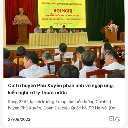
i
Cử tri huyện Phú Xuyên phản ánh về ngập úng,
kiến nghị xử lý thoát nước
Sáng 27/9, tại hội trường Trung tâm bồi dưỡng Chính trị
huyện Phú Xuyên, Đoàn Đại biểu Quốc hội TP Hà Nội (Đơn
vị bầu cử số 9) đã tiếp xúc cử tri trước Kỳ họp thứ 6, Quốc
27/09/2023
hội khoá XV.