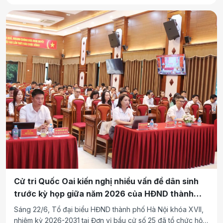
với mục tiêu tăng trưởng GRDP đạt từ 11% trở lên; triển khai
thực hiện Nghị quyết số 02-NQ/TW, ngày 17/3/2026 của Bộ
Chính trị về xây dựng và phát triển Thủ đô Hà Nội trong kỷ
nguyên mới.
Cử tri Quốc Oai kiến nghị nhiều vấn đề dân sinh
trước kỳ họp giữa năm 2026 của HĐND thành
phố Hà Nội
Sáng 22/6, Tổ đại biểu HĐND thành phố Hà Nội khóa XVII,
nhiệm kỳ 2026-2031 tại Đơn vị bầu cử số 25 đã tổ chức hội