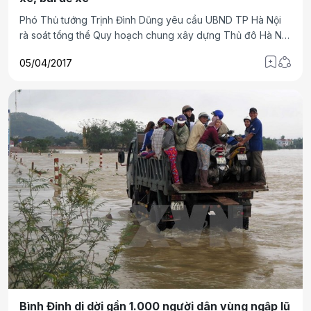
Phó Thủ tướng Trịnh Đình Dũng yêu cầu UBND TP Hà Nội
rà soát tổng thể Quy hoạch chung xây dựng Thủ đô Hà Nội
để đề xuất, điều chỉnh phù hợp; khi quy hoạch, xây dựng
05/04/2017
các khu đô thị, khu công nghiệp cần lưu ý bố trí tăng thêm
công viên, các hồ để phục vụ người dân và tăng khả năng
điều hòa nước, hạn chế ngập úng.
Bình Định di dời gần 1.000 người dân vùng ngập lũ