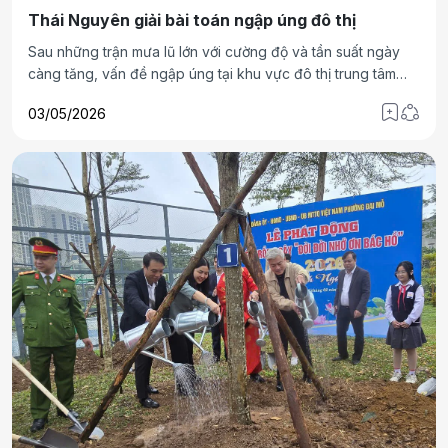
Thái Nguyên giải bài toán ngập úng đô thị
Sau những trận mưa lũ lớn với cường độ và tần suất ngày
càng tăng, vấn đề ngập úng tại khu vực đô thị trung tâm
tỉnh Thái Nguyên bộc lộ rõ những hạn chế của hạ tầng và
03/05/2026
khả năng ứng phó. Một bài toán được đặt ra từ lâu, cũng đã
có nhiều giải pháp được đưa ra nhưng chưa hiệu quả và
lãnh đạo tỉnh Thái Nguyên (mới) cũng đã có lời giải…