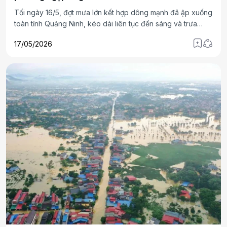
Tối ngày 16/5, đợt mưa lớn kết hợp dông mạnh đã ập xuống
toàn tỉnh Quảng Ninh, kéo dài liên tục đến sáng và trưa
ngày 17/5, gây ngập úng diện rộng tại nhiều khu vực đô thị
17/05/2026
lẫn vùng nông thôn, miền núi. Mưa lớn đã gây tình trạng
ngập úng cục bộ nhiều tuyến phố, đường giao thông, diện
tích lúa và hoa màu trên địa bàn tỉnh.