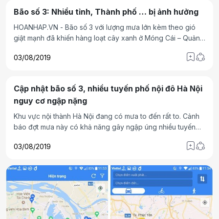
Bão số 3: Nhiều tỉnh, Thành phố … bị ảnh hưởng
HOANHAP.VN - Bão số 3 với lượng mưa lớn kèm theo gió
giật mạnh đã khiến hàng loạt cây xanh ở Móng Cái – Quảng
Ninh gãy đổ ngổn ngang. Nhiều tỉnh miền núi phía Bắc gặp
03/08/2019
lũ quét. Trong khi đó, nhiều tuyến phố của Hải Phòng cũng
ngập sâu trong nước. Tại Hà Nội tình trạng mưa lớn đã khiến
nhiều con phố ngập úng cục bộ…
Cập nhật bão số 3, nhiều tuyến phố nội đô Hà Nội
nguy cơ ngập nặng
Khu vực nội thành Hà Nội đang có mưa to đến rất to. Cảnh
báo đợt mưa này có khả năng gây ngập úng nhiều tuyến
phố nội thành từ 0,3 m đến 0,5m.
03/08/2019