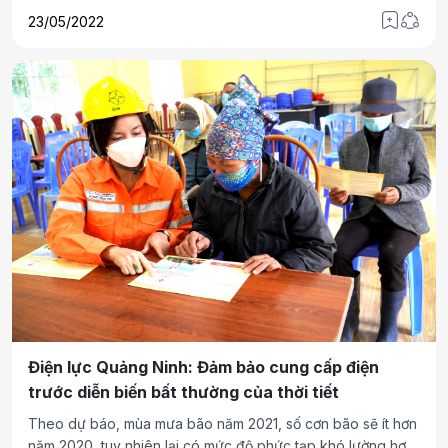
huyện Bình Xuyên phải dầm mưa phân luồng, hỗ trợ tài xế,
23/05/2022
bảo đảm ATGT.
Điện lực Quảng Ninh: Đảm bảo cung cấp điện
trước diễn biến bất thường của thời tiết
Theo dự báo, mùa mưa bão năm 2021, số cơn bão sẽ ít hơn
năm 2020, tuy nhiên lại có mức độ phức tạp khó lường hơn,