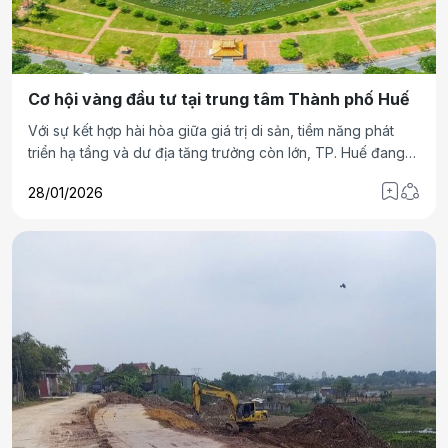
Cơ hội vàng đầu tư tại trung tâm Thành phố Huế
Với sự kết hợp hài hòa giữa giá trị di sản, tiềm năng phát
triển hạ tầng và dư địa tăng trưởng còn lớn, TP. Huế đang
nổi lên như một điểm sáng đầu tư mới mà ở đó, những sản
28/01/2026
phẩm độc bản như tổ hợp shophouse hạng sang Hue
Legacy Residence mang đến cơ hội đầu tư bền vững cho
nhà đầu tư có tầm nhìn.