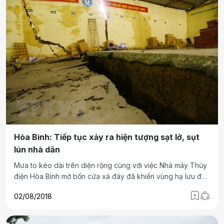
Hòa Bình: Tiếp tục xảy ra hiện tượng sạt lở, sụt
lún nhà dân
Mưa to kéo dài trên diện rộng cùng với việc Nhà máy Thủy
điện Hòa Bình mở bốn cửa xả đáy đã khiến vùng hạ lưu đập
thủy điện Hòa Bình tại khu vực thành phố Hòa Bình và
02/08/2018
huyện Kỳ Sơn bị ngập úng, hiện tượng sạt lở tiếp tục xảy ra.