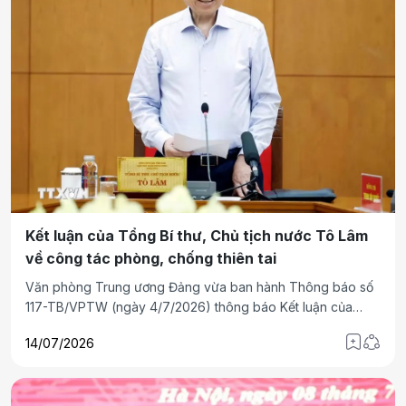
Kết luận của Tổng Bí thư, Chủ tịch nước Tô Lâm
về công tác phòng, chống thiên tai
Văn phòng Trung ương Đảng vừa ban hành Thông báo số
117-TB/VPTW (ngày 4/7/2026) thông báo Kết luận của
đồng chí Tổng Bí thư, Chủ tịch nước Tô Lâm tại buổi làm
14/07/2026
việc với đại diện Đảng ủy Chính phủ và các cơ quan liên
quan về công tác phòng, chống bão, lũ, thiên tai cực đoan
và biến đổi khí hậu từ nay đến hết năm 2026.