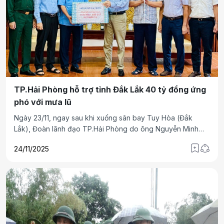
TP.Hải Phòng hỗ trợ tỉnh Đắk Lắk 40 tỷ đồng ứng
phó với mưa lũ
Ngày 23/11, ngay sau khi xuống sân bay Tuy Hòa (Đắk
Lắk), Đoàn lãnh đạo TP.Hải Phòng do ông Nguyễn Minh
Hùng, Phó Chủ tịch UBND thành phố dẫn đầu đã đến thăm
24/11/2025
hỏi, động viên, trao tiền, vật tư y tế hỗ trợ người dân tỉnh
Đắk Lắk khắc phục hậu quả nặng nề do mưa lũ gây ra.