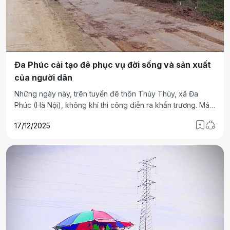
Đa Phúc cải tạo đê phục vụ đời sống và sản xuất
của người dân
Những ngày này, trên tuyến đê thôn Thủy Thủy, xã Đa
Phúc (Hà Nội), không khí thi công diễn ra khẩn trương. Máy
móc san gạt, đất được tập kết dọc thân đê, từng đoạn mặt
17/12/2025
đường được mở rộng, chỉnh trang. Tuyến đê sau nhiều năm
chịu tác động của mưa lũ và lưu lượng phương tiện gia tăng
nay đang từng bước được cải tạo, đáp ứng yêu cầu bảo
đảm an toàn phòng, chống thiên tai gắn với nhu cầu cuộc
sống dân sinh.