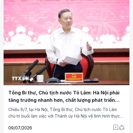
Tổng Bí thư, Chủ tịch nước Tô Lâm: Hà Nội phải
tăng trưởng nhanh hơn, chất lượng phát triển
phải tốt hơn
Chiều 8/7, tại Hà Nội, Tổng Bí thư, Chủ tịch nước Tô Lâm
chủ trì buổi làm việc với Thành ủy Hà Nội về tình hình thực
hiện nhiệm vụ 6 tháng đầu năm 2026; các nhiệm vụ, giải
09/07/2026
pháp nhằm bảo đảm thực hiện thắng lợi nhiệm vụ năm 2026