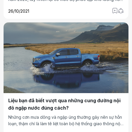
đi kèm với đó là các hình thái thời tiết cực đoan khác như
26/10/2021
dông lốc, mưa to gây ngập úng cục bộ ảnh hưởng không
nhỏ đến tình hình cấp điện trên địa bàn tỉnh Quảng Ninh.
Liệu bạn đã biết vượt qua những cung đường nội
đô ngập nước đúng cách?
Những cơn mưa dông và ngập úng thường gây nên sự hỗn
loạn, thậm chí là làm tê liệt toàn bộ hệ thống giao thông nội
đô. Ngay cả những tài xế có kinh nghiệm cũng phải lăn tăn