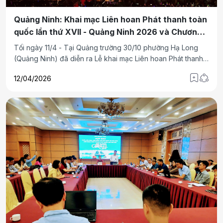
Quảng Ninh: Khai mạc Liên hoan Phát thanh toàn
quốc lần thứ XVII - Quảng Ninh 2026 và Chương
trình nghệ thuật “Thanh âm kỷ nguyên mới”
Tối ngày 11/4 - Tại Quảng trường 30/10 phường Hạ Long
(Quảng Ninh) đã diễn ra Lễ khai mạc Liên hoan Phát thanh
toàn quốc lần thứ XVII - Quảng Ninh 2026 và Chương trình
12/04/2026
nghệ thuật “Thanh âm kỷ nguyên mới”- Chào mừng 71 năm
ngày giải phóng Vùng mỏ (25/4/1955-25/4/2026).