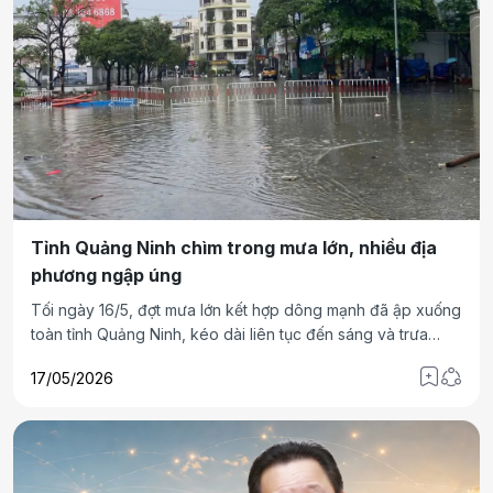
Tỉnh Quảng Ninh chìm trong mưa lớn, nhiều địa
phương ngập úng
Tối ngày 16/5, đợt mưa lớn kết hợp dông mạnh đã ập xuống
toàn tỉnh Quảng Ninh, kéo dài liên tục đến sáng và trưa
ngày 17/5, gây ngập úng diện rộng tại nhiều khu vực đô thị
17/05/2026
lẫn vùng nông thôn, miền núi. Mưa lớn đã gây tình trạng
ngập úng cục bộ nhiều tuyến phố, đường giao thông, diện
tích lúa và hoa màu trên địa bàn tỉnh.