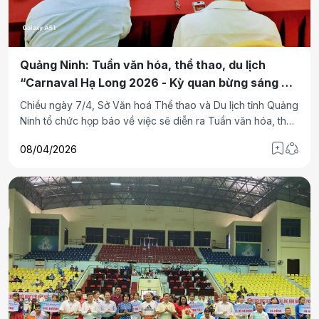
Quảng Ninh: Tuần văn hóa, thể thao, du lịch
“Carnaval Hạ Long 2026 - Kỳ quan bừng sáng Kỷ
nguyên mới”
Chiều ngày 7/4, Sở Văn hoá Thể thao và Du lịch tỉnh Quảng
Ninh tổ chức họp báo về việc sẽ diễn ra Tuần văn hóa, thể
thao, du lịch chào hè năm 2026 được tổ chức với chủ đề
08/04/2026
“Carnaval Hạ Long 2026 - Kỳ quan bừng sáng kỷ nguyên
mới”.