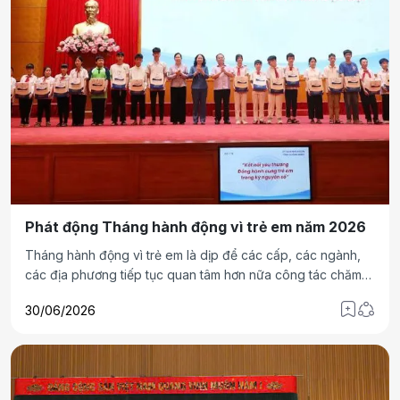
Phát động Tháng hành động vì trẻ em năm 2026
Tháng hành động vì trẻ em là dịp để các cấp, các ngành,
các địa phương tiếp tục quan tâm hơn nữa công tác chăm
sóc, giáo dục và bảo vệ trẻ em; thực hiện đầy đủ quyền trẻ
30/06/2026
em; xây dựng môi trường sống an toàn, lành mạnh, thân
thiện; tiếp tục nghiên cứu, hoàn thiện pháp luật và xử lý
nghiêm những hành vi bạo hành, xâm hại trẻ em.