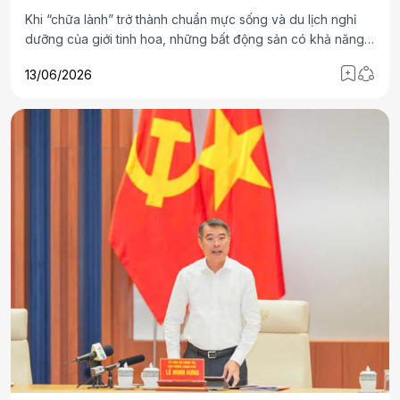
Khi “chữa lành” trở thành chuẩn mực sống và du lịch nghỉ
dưỡng của giới tinh hoa, những bất động sản có khả năng
cân bằng giữa trải nghiệm sôi động và tái tạo năng lượng
13/06/2026
ngày càng được săn đón. Phân khu Sun Festo Town vừa ra
mắt tại Sun Elite City, Bãi Cháy là sản phẩm sở hữu những
ưu thế như vậy.