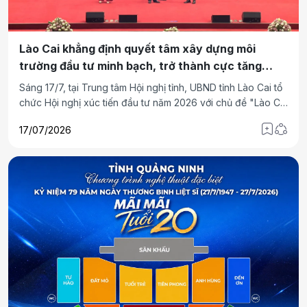
Lào Cai khẳng định quyết tâm xây dựng môi
trường đầu tư minh bạch, trở thành cực tăng
trưởng mới của vùng
Sáng 17/7, tại Trung tâm Hội nghị tỉnh, UBND tỉnh Lào Cai tổ
chức Hội nghị xúc tiến đầu tư năm 2026 với chủ đề "Lào Cai
- Kết nối phát triển - Xanh và bền vững". Tham dự Hội nghị
17/07/2026
có đồng chí Hồ Quốc Dũng - Ủy viên Ban Chấp hành Trung
ương Đảng, Phó Thủ tướng Chính phủ; lãnh đạo các Ban,
bộ, ngành Trung ương; đại sứ các quốc gia; lãnh đạo các
tỉnh Hải Phòng, T.P Hồ Chí Minh, Quảng Ninh, Ninh Bình,
Thái Nguyên, Lai Châu, Điện Biên, Sơn La, Phú Thọ, Tuyên
Quang; đại diện các tổ chức quốc tế; đại diện cộng đồng
doanh nghiệp, các nhà đầu tư trong nước và quốc tế.