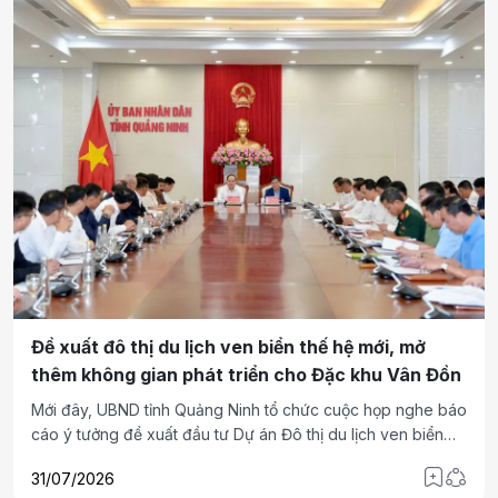
Đề xuất đô thị du lịch ven biển thế hệ mới, mở
thêm không gian phát triển cho Đặc khu Vân Đồn
Mới đây, UBND tỉnh Quảng Ninh tổ chức cuộc họp nghe báo
cáo ý tưởng đề xuất đầu tư Dự án Đô thị du lịch ven biển
Việt Nam thế hệ mới tại khu vực Bắc Cái Bầu, Khu kinh tế
31/07/2026
Vân Đồn. Dự án do Liên danh gồm Công ty CP Tập đoàn