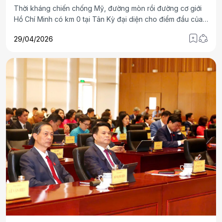
Thời kháng chiến chống Mỹ, đường mòn rồi đường cơ giới
Hồ Chí Minh có km 0 tại Tân Kỳ đại diện cho điểm đầu của
tuyến đường nâng cấp, thời kỳ công nghiệp hóa đất nước,
29/04/2026
từ năm 2014, đường Hồ Chí Minh có thêm km 0 ở Pác Bó,
Cao Bằng - nơi đặt dấu mốc quan trọng của cách mạng Việt
Nam, khi Nguyễn Ái quốc trở về nước, năm 1941.