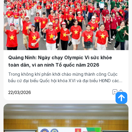
Quảng Ninh: Ngày chạy Olympic Vì sức khỏe
toàn dân, vì an ninh Tổ quốc năm 2026
Trong không khí phấn khởi chào mừng thành công Cuộc
bầu cử đại biểu Quốc hội khóa XVI và đại biểu HĐND các
cấp nhiệm kỳ 2026 - 2031; chào mừng kỷ niệm 80 năm
22/03/2026
Ngày truyền thống Ngành Thể dục thể thao Việt Nam, tỉnh
Quảng Ninh đã tổ chức Lễ phát động hưởng ứng Ngày chạy
Olympic “Vì sức khỏe toàn dân - Vì an ninh Tổ quốc”.