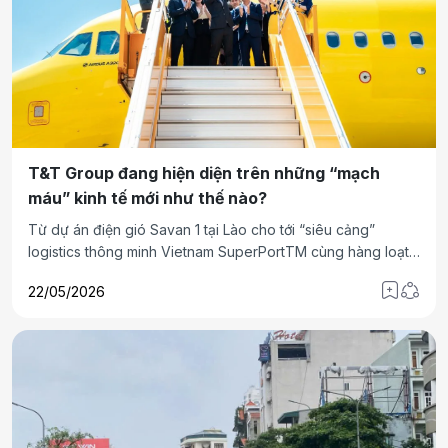
T&T Group đang hiện diện trên những “mạch
máu” kinh tế mới như thế nào?
Từ dự án điện gió Savan 1 tại Lào cho tới “siêu cảng”
logistics thông minh Vietnam SuperPortTM cùng hàng loạt
các dự án hạ tầng trọng điểm khác, hệ sinh thái của Bầu
22/05/2026
Hiển đang dần cho thấy một hướng đi đáng chú ý: hiện diện
trên những mắt xích quan trọng của các dòng chảy kinh tế
mới – nơi năng lượng, logistics, hạ tầng và chuỗi cung ứng
xuyên biên giới ngày càng gắn chặt với nhau.