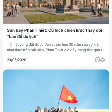
Sân bay Phan Thiết: Cú hích chiến lược thay đổi
“bản đồ du lịch”
Từ một vùng đất được đánh thức hơn 30 năm sau sự kiện
nhật thực trên bãi biển, Phan Thiết giờ đây đang tiến gần tới
vị thế mới khi hạ tầng giao thông (đường cao tốc, cảng
23/05/2026
hàng không dân dụng) gặp làn sóng đầu tư lớn, mở ra cơ
hội tái định vị cả vùng du lịch Nam Trung Bộ – Tây Nguyên.