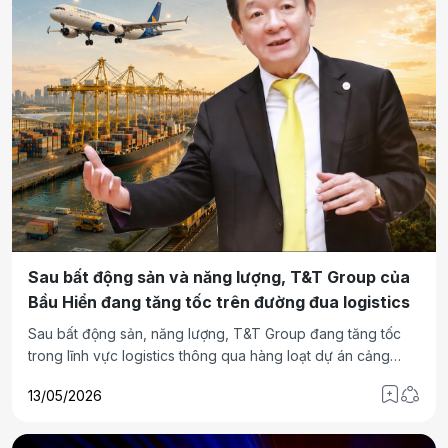
Sau bất động sản và năng lượng, T&T Group của
Bầu Hiển đang tăng tốc trên đường đua logistics
Sau bất động sản, năng lượng, T&T Group đang tăng tốc
trong lĩnh vực logistics thông qua hàng loạt dự án cảng
biển, siêu cảng cạn, cao tốc, sân bay và vận tải hàng hóa
13/05/2026
hàng không. Đằng sau các mảnh ghép này là tham vọng
tham gia sâu hơn vào bài toán tổ chức chuỗi cung ứng và
hạ tầng logistics của Việt Nam.