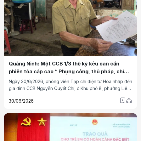
Trình, tự nhiên, trong tôi bỗng trào dâng một niềm cảm xúc
mới về người anh hùng miền quê Trạng….Câu chuyện của
tôi và Trần Hồng Quảng cũng hết sức tự nhiên.
Quảng Ninh: Một CCB 1/3 thế kỷ kêu oan cần
phiên tòa cấp cao “ Phụng công, thủ pháp, chí
công, vô tư”.
Ngày 30/6/2026, phóng viên Tạp chí điện tử Hòa nhập đến
gia đình CCB Nguyễn Quyết Chí, ở Khu phố 8, phường Liên
Hòa, Quảng Ninh đang kiếu kiện bị tòa án địa phương xử
30/06/2026
cưỡng chế thu hồi đất oan sai, mong được tòa án cấp cao
công minh xét xử lại.