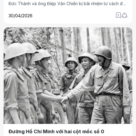
Đức Thành và ông Điệp Văn Chiến bị bãi nhiệm tư cách đại
biểu HĐND tỉnh khóa XV, vì vi phạm tiêu chuẩn của đại biểu
30/04/2026
HĐND.
Đường Hồ Chí Minh với hai cột mốc số 0