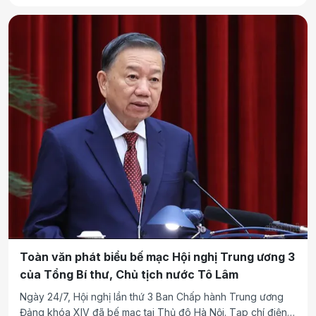
HDMON, Quỹ Vanté Capital Fund 1, CIIC Group PTE Ltd. và
China Construction Corporation Ltd. đề xuất nghiên cứu
đầu tư, với quy mô khoảng 5.000ha, tổng vốn đầu tư dự
kiến khoảng 18 tỷ USD.
Toàn văn phát biểu bế mạc Hội nghị Trung ương 3
của Tổng Bí thư, Chủ tịch nước Tô Lâm
Ngày 24/7, Hội nghị lần thứ 3 Ban Chấp hành Trung ương
Đảng khóa XIV đã bế mạc tại Thủ đô Hà Nội. Tạp chí điện