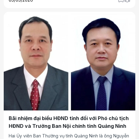
ước đạt 1,345 triệu lượt, tổng doanh thu ước đạt 4.165 tỷ
đồng. Trong đó khách nội địa đạt khoảng 1,275 triệu lượt,
khách quốc tế đạt khoảng 70 nghìn lượt; khách lưu trú ước
đạt 530 nghìn lượt.
Bãi nhiệm đại biểu HĐND tỉnh đối với Phó chủ tịch
HĐND và Trưởng Ban Nội chính tỉnh Quảng Ninh
Hai Ủy viên Ban Thường vụ tỉnh Quảng Ninh là ông Nguyễn