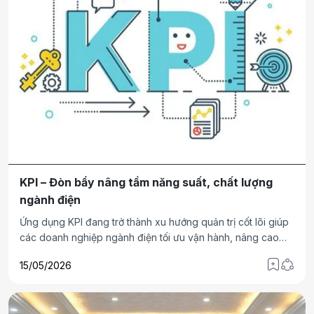
KPI – Đòn bẩy nâng tầm năng suất, chất lượng
ngành điện
Ứng dụng KPI đang trở thành xu hướng quản trị cốt lõi giúp
các doanh nghiệp ngành điện tối ưu vận hành, nâng cao
chất lượng dịch vụ, với những kết quả rõ nét từ thực tiễn
15/05/2026
triển khai.