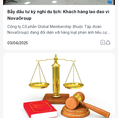
Bẫy đầu tư kỳ nghỉ du lịch: Khách hàng lao đao vì
NovaGroup
Công ty Cổ phần Global Membership (thuộc Tập đoàn
NovaGroup) đang đối diện với hàng loạt phản ánh tiêu cực
khi bán kỳ nghỉ du lịch mà không có giấy phép lữ hành.
03/04/2025
Theo thông tin từ Sở Du lịch TP.HCM, công ty này chưa
từng được cấp phép hoạt động trong lĩnh vực lữ hành, điều
này đặt ra nghi vấn về tính pháp lý của các sản phẩm du
lịch mà công ty đã cung cấp đến khách hàng trong thời
gian qua.