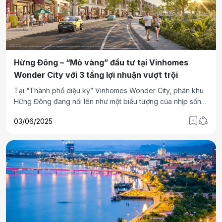
Hừng Đông – “Mỏ vàng” đầu tư tại Vinhomes
Wonder City với 3 tầng lợi nhuận vượt trội
Tại “Thành phố diệu kỳ” Vinhomes Wonder City, phân khu
Hừng Đông đang nổi lên như một biểu tượng của nhịp sống
thịnh vượng và cơ hội đầu tư hấp dẫn. Sở hữu vị trí chiến
03/06/2025
lược, thiết kế thông minh với hai mặt khai thác, cùng chính
sách tài chính linh hoạt, Hừng Đông mang đến cho nhà đầu
tư tiềm năng 3 tầng lợi nhuận bền vững và hấp dẫn hiếm có
trên thị trường hiện nay.