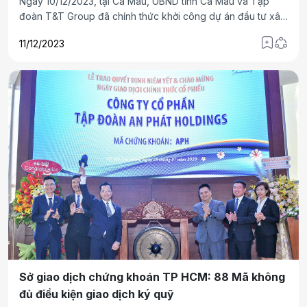
Ngày 10/12/2023, tại Cà Mau, UBND tỉnh Cà Mau và Tập
đoàn T&T Group đã chính thức khởi công dự án đầu tư xây
dựng nhà ở Khu đô thị mới khóm 5, phường 1, thành phố Cà
11/12/2023
Mau, tỉnh Cà Mau với quy mô gần 23 ha, tổng vốn đầu tư
trên 1.000 tỷ đồng.
Sở giao dịch chứng khoán TP HCM: 88 Mã không
đủ điều kiện giao dịch ký quỹ