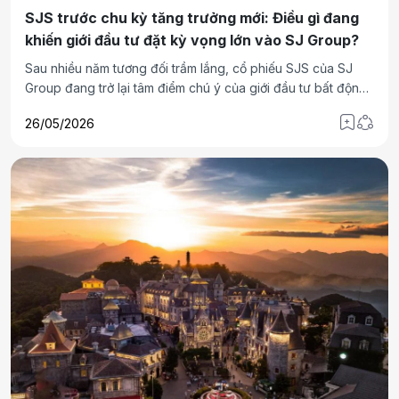
SJS trước chu kỳ tăng trưởng mới: Điều gì đang
khiến giới đầu tư đặt kỳ vọng lớn vào SJ Group?
Sau nhiều năm tương đối trầm lắng, cổ phiếu SJS của SJ
Group đang trở lại tâm điểm chú ý của giới đầu tư bất động
sản và thị trường chứng khoán. Điều đáng nói là sự quan
26/05/2026
tâm này không xuất phát từ những đợt “sóng” đầu cơ ngắn
hạn, mà đến từ câu chuyện tái định giá quỹ đất, khả năng
tái khởi động các đại dự án phía Tây Hà Nội và quá trình
chuyển đổi mô hình phát triển của doanh nghiệp.