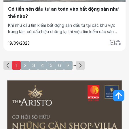
Có tiền nên đầu tư an toàn vào bất động sản như
thế nào?
Khi nhu cầu tìm kiếm bất động sản đầu tư tại các khu vực
trung tâm có dấu hiệu chững lại thì việc tìm kiếm các sản
phẩm tại các đô thị biển có xu hướng tăng để đón sóng du
19/09/2023
lịch năm 2024. Sầm Sơn – Thanh Hóa, Hải Phòng trở thành
những điểm thu hút các nhà đầu tư muốn sở hữu các sản
phẩm vừa là nơi đầu tư tiềm năng, vừa là căn nhà thứ hai lý
tưởng.
...
1
2
3
4
5
6
7