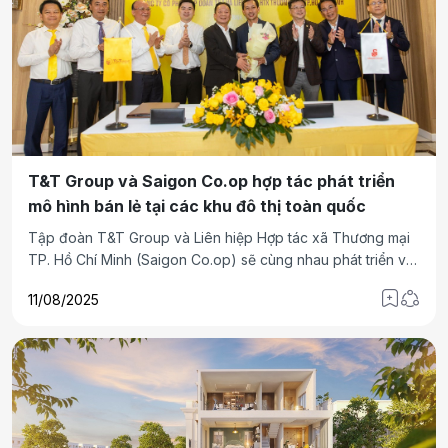
T&T Group và Saigon Co.op hợp tác phát triển
mô hình bán lẻ tại các khu đô thị toàn quốc
Tập đoàn T&T Group và Liên hiệp Hợp tác xã Thương mại
TP. Hồ Chí Minh (Saigon Co.op) sẽ cùng nhau phát triển và
đa dạng hóa các mô hình bán lẻ tại các dự án bất động sản
11/08/2025
mang thương hiệu T&T Group trên toàn quốc, nhằm hoàn
thiện hệ sinh thái dịch vụ đô thị hiện đại, phục vụ cư dân và
người tiêu dùng