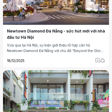
Newtown Diamond Đà Nẵng - sức hút mới với nhà
đầu tư Hà Nội
Vừa qua tại Hà Nội, sự kiện giới thiệu tổ hợp căn hộ
Newtown Diamond Đà Nẵng với chủ đề “Beyond the Glory
- Chạm đỉnh vinh quang” đã thu hút sự quan tâm của đông
18/12/2025
đảo nhà đầu tư khi mang đến thông tin cập nhật về tiềm
năng phát triển của thị trường bất động sản Đà Nẵng, chính
sách ưu đãi hấp dẫn và các trải nghiệm nghệ thuật đẳng
cấp.