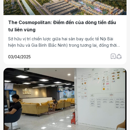
The Cosmopolitan: Điểm đến của dòng tiền đầu
tư liên vùng
Sở hữu vị trí chiến lược giữa hai sân bay quốc tế Nội Bài
hiện hữu và Gia Bình (Bắc Ninh) trong tương lai, đồng thời
kề cận Grand Expo – trung tâm triển lãm quốc tế sôi động
03/04/2025
bậc nhất khu vực. The Cosmopolitan nhanh chóng trở
thành lựa chọn ưu tiên trong danh mục đầu tư bất động sản
của giới đầu tư sành sỏi.