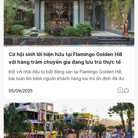
Cơ hội sinh lời hiện hữu tại Flamingo Golden Hill
với hàng trăm chuyên gia đang lưu trú thực tế
Đối với nhà đầu tư bất động sản tại Flamingo Golden Hill,
bài toán tìm kiếm nguồn khách hàng lưu trú ổn định đã được
giải sẵn. Sự hiện diện của cộng đồng hơn 500 chuyên gia
05/09/2025
quốc tế đang sinh sống chính là minh chứng cho tiềm năng
kinh doanh lưu trú và khả năng sinh lời vượt trội của dự án.