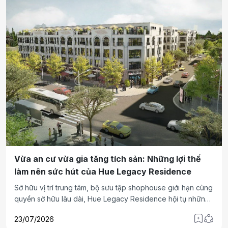
Vừa an cư vừa gia tăng tích sản: Những lợi thế
làm nên sức hút của Hue Legacy Residence
Sở hữu vị trí trung tâm, bộ sưu tập shophouse giới hạn cùng
quyền sở hữu lâu dài, Hue Legacy Residence hội tụ những
giá trị được giới đầu tư đánh giá cao trong bối cảnh thị
23/07/2026
trường hướng tới tài sản có khả năng khai thác thực và tích