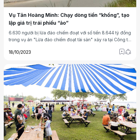
Vụ Tân Hoàng Minh: Chạy dòng tiền “khống”, tạo
lập giá trị trái phiếu “ảo”
6.630 người bị lừa đảo chiếm đoạt với số tiền 8.644 tỷ đồng
trong vụ án "Lừa đảo chiếm đoạt tài sản" xảy ra tại Công ty
TNHH Thương mại và Dịch vụ Khách sạn Tân Hoàng Minh
18/10/2023
và các đơn vị, tổ chức liên quan là những con số khiến các
nhà đầu tư trái phiếu lo ngại.