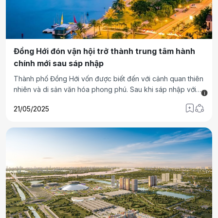
Đồng Hới đón vận hội trở thành trung tâm hành
chính mới sau sáp nhập
Thành phố Đồng Hới vốn được biết đến với cảnh quan thiên
nhiên và di sản văn hóa phong phú. Sau khi sáp nhập với
i
tỉnh Quảng Trị, nơi đây vẫn được lựa chọn là thủ phủ hành
21/05/2025
chính của tỉnh, điều này đang mở ra nhiều cơ hội phát triển
kinh tế, xã hội và bất động sản.