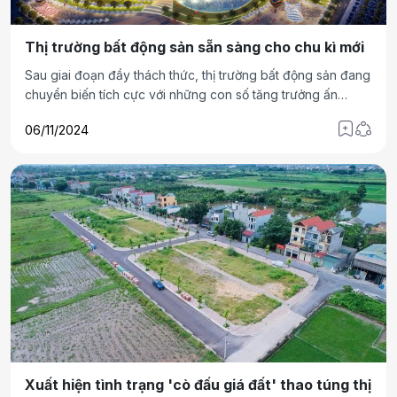
Thị trường bất động sản sẵn sàng cho chu kì mới
Sau giai đoạn đầy thách thức, thị trường bất động sản đang
chuyển biến tích cực với những con số tăng trưởng ấn
tượng. Chu kì mới của thị trường chính thức được khởi động
06/11/2024
với sự trỗi dậy của những địa hạt đầu tư mới. Tại Hà Nội, sự
khởi sắc của thị trường đang gọi tên điểm đến mới của dòng
tiền: khu vực Đông Bắc thủ đô.
Xuất hiện tình trạng 'cò đấu giá đất' thao túng thị