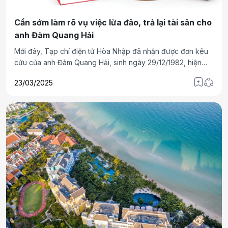
Cần sớm làm rõ vụ việc lừa đảo, trả lại tài sản cho
anh Đàm Quang Hải
Mới đây, Tạp chí điện tử Hòa Nhập đã nhận được đơn kêu
cứu của anh Đàm Quang Hải, sinh ngày 29/12/1982, hiện
đang là cán bộ của doanh nghiệp hội viên (trực thuộc Hiệp
23/03/2025
hội doanh nghiệp của Thương binh và người khuyết tật Việt
Nam) đang hoảng loạn vì bị chiếm đoạt hàng tỷ đồng. Mặc
dù đã gửi đơn thư trình báo đến nhiều cơ quan chức năng
nhưng vụ việc vẫn rơi vào im lặng. Nghiêm trọng hơn, gia
đình anh Hải còn bị đe dọa, phải chuyển chỗ ở để tránh bị
hãm hại.