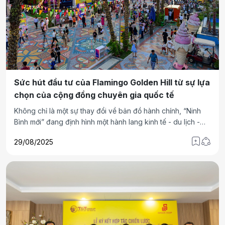
Sức hút đầu tư của Flamingo Golden Hill từ sự lựa
chọn của cộng đồng chuyên gia quốc tế
Không chỉ là một sự thay đổi về bản đồ hành chính, “Ninh
Bình mới” đang định hình một hành lang kinh tế - du lịch -
công nghiệp trọng điểm phía Nam Hà Nội. Với chính sách
29/08/2025
cam kết dòng tiền ổn định, Flamingo Golden Hill đang trở
thành “thỏi nam châm” thu hút dòng vốn đầu tư.