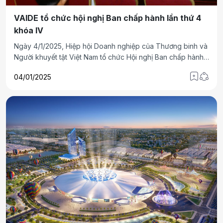
VAIDE tổ chức hội nghị Ban chấp hành lần thứ 4
khóa IV
Ngày 4/1/2025, Hiệp hội Doanh nghiệp của Thương binh và
Người khuyết tật Việt Nam tổ chức Hội nghị Ban chấp hành
mở rộng lần thứ 4 nhiệm kỳ 2022-2027 để báo cáo kết quả
04/01/2025
hoạt động của Hiệp hội trong thời gian qua, cũng như
phương hướng hoạt động trong thời gian tới.