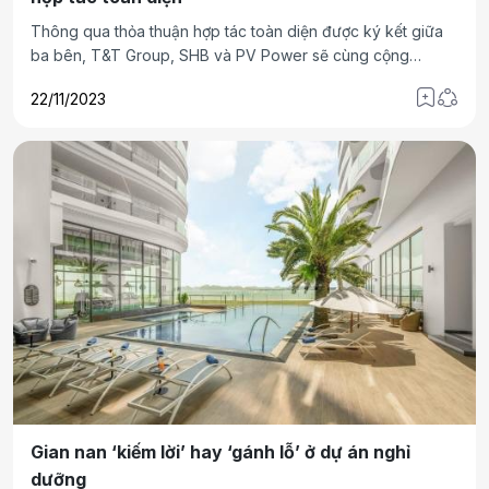
Thông qua thỏa thuận hợp tác toàn diện được ký kết giữa
ba bên, T&T Group, SHB và PV Power sẽ cùng cộng
hưởng thế mạnh để kiến tạo một hệ sinh thái đối tác chất
22/11/2023
lượng cao, mang đến những sản phẩm, dịch vụ tốt nhất với
mức giá cạnh tranh nhất cho khách hàng.
Gian nan ‘kiếm lời’ hay ‘gánh lỗ’ ở dự án nghỉ
dưỡng