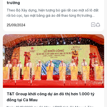
trường
Theo Bộ Xây dựng, hiện tượng bỏ giá rất cao một số lô đất
rồi bỏ cọc, tạo mặt bằng giá ảo để thao túng thị trường
nhằm thu lợi bất chính diễn ra khá phổ biến và mang tính tổ
25/09/2024
chức.
T&T Group khởi công dự án đô thị hơn 1.000 tỷ
đồng tại Cà Mau