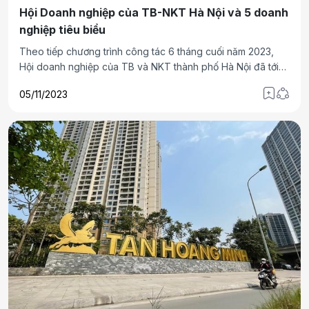
Hội Doanh nghiệp của TB-NKT Hà Nội và 5 doanh
nghiệp tiêu biểu
Theo tiếp chương trình công tác 6 tháng cuối năm 2023,
Hội doanh nghiệp của TB và NKT thành phố Hà Nội đã tới
thăm hỏi và cấp lại Giấy chứng nhận cho 5 doanh nghiệp
05/11/2023
trên địa bàn thành phố Hà Nội.