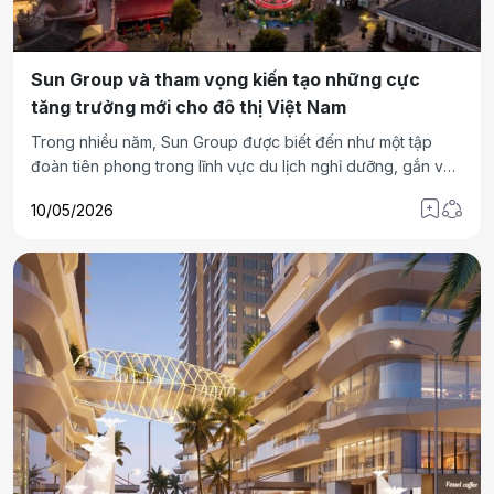
Sun Group và tham vọng kiến tạo những cực
tăng trưởng mới cho đô thị Việt Nam
Trong nhiều năm, Sun Group được biết đến như một tập
đoàn tiên phong trong lĩnh vực du lịch nghỉ dưỡng, gắn với
những công trình biểu tượng như Bà Nà Hills, Sun World Hạ
10/05/2026
Long hay quần thể nghỉ dưỡng tại Phú Quốc.