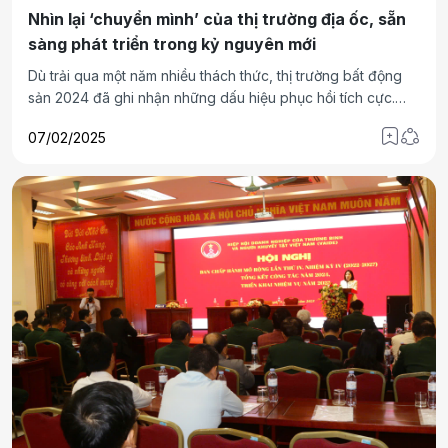
Nhìn lại ‘chuyển mình’ của thị trường địa ốc, sẵn
sàng phát triển trong kỷ nguyên mới
Dù trải qua một năm nhiều thách thức, thị trường bất động
sản 2024 đã ghi nhận những dấu hiệu phục hồi tích cực.
Cùng với chính sách hỗ trợ từ Nhà nước và xu hướng phát
07/02/2025
triển bền vững, năm 2025 được kỳ vọng là bước đệm quan
trọng, mở ra nhiều cơ hội đầu tư lâu dài.