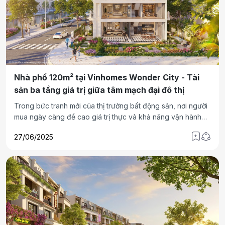
Nhà phố 120m² tại Vinhomes Wonder City - Tài
sản ba tầng giá trị giữa tâm mạch đại đô thị
Trong bức tranh mới của thị trường bất động sản, nơi người
mua ngày càng đề cao giá trị thực và khả năng vận hành
hiệu quả, dòng nhà phố 120m2 tại Vinhomes Wonder City
27/06/2025
đang ghi dấu ấn mạnh mẽ và mở ra cơ hội kép cho người
mua: vừa an cư lý tưởng, vừa sinh lời bền vững theo từng
mét vuông khai thác.