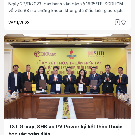
Ngày 27/11/2023, ban hành văn bản số 1895/TB-SGDHCM
về việc 88 mã chứng khoán không đủ điều kiện giao dịch
ký quỹ. Hầu hết các mã cổ phiếu này đều nằm trong diện bị
28/11/2023
cảnh báo hoặc kiểm soát.
T&T Group, SHB và PV Power ký kết thỏa thuận
hợp tác toàn diện