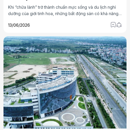
Khi “chữa lành” trở thành chuẩn mực sống và du lịch nghỉ
dưỡng của giới tinh hoa, những bất động sản có khả năng
cân bằng giữa trải nghiệm sôi động và tái tạo năng lượng
13/06/2026
ngày càng được săn đón. Phân khu Sun Festo Town vừa ra
mắt tại Sun Elite City, Bãi Cháy là sản phẩm sở hữu những
ưu thế như vậy.