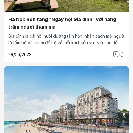
Hà Nội: Rộn ràng “Ngày hội Gia đình” với hàng
trăm người tham gia
Gia đình là cái nôi nuôi dưỡng tâm hồn, nhân cách mỗi người
từ tấm bé và là nơi để trở về mỗi khi buồn vui. Với chủ đề
“Khám phá Vũ trụ Văn Phú", ngày hội gia đình Văn Phú -
29/09/2023
Invest năm 2023 được tổ chức để các gia đình của cán bộ
nhân viên Công ty có dịp hội ngộ, sẻ chia và lan tỏa giá trị
nhân văn đến với cộng đồng.