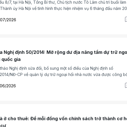
ều 8/7, tại Hà Nội, Tổng Bí thư, Chủ tịch nước Tô Lâm chủ trì buổi làm
 Thành ủy Hà Nội về tình hình thực hiện nhiệm vụ 6 tháng đầu năm 20
 nhiệm vụ, giải pháp nhằm bảo đảm thực hiện thắng lợi nhiệm vụ nă
/07/2026
6 với mục tiêu tăng trưởng GRDP đạt từ 11% trở lên; triển khai thực hi
ị quyết số 02-NQ/TW, ngày 17/3/2026 của Bộ Chính trị về xây dựng
t triển Thủ đô Hà Nội trong kỷ nguyên mới.
a Nghị định 50/2014: Mở rộng dư địa nâng tầm dự trữ ngo
i quốc gia
thảo Nghị định sửa đổi, bổ sung một số điều của Nghị định số
2014/NĐ-CP về quản lý dự trữ ngoại hối nhà nước vừa được công b
g thu hút sự chú ý đặc biệt của giới tài chính.
/06/2026
à ở cho thuê: Để mỗi đồng vốn chính sách trở thành cơ h
 cư