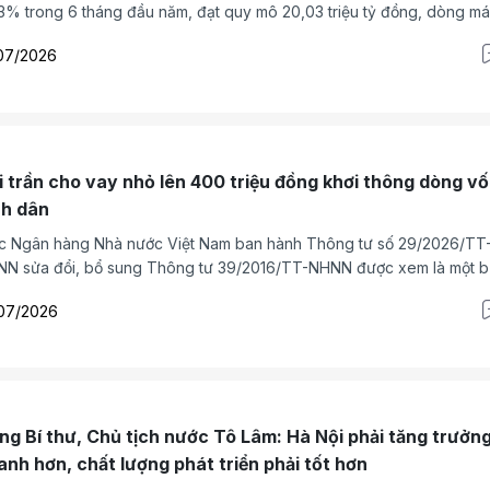
3% trong 6 tháng đầu năm, đạt quy mô 20,03 triệu tỷ đồng, dòng m
n tệ không còn “chảy luẩn quẩn” mà đã tìm đúng đến những mạch đậ
07/2026
 của nền kinh tế.
i trần cho vay nhỏ lên 400 triệu đồng khơi thông dòng v
nh dân
c Ngân hàng Nhà nước Việt Nam ban hành Thông tư số 29/2026/TT
N sửa đổi, bổ sung Thông tư 39/2016/TT-NHNN được xem là một 
mang tính đột phá, mở rộng cho phân khúc tín dụng quy mô nhỏ. Điể
07/2026
n lịch sử chính là việc nâng mạnh hạn mức các khoản vay giá trị nhỏ
 400 triệu đồng từ ngày 15/8/2026.
ng Bí thư, Chủ tịch nước Tô Lâm: Hà Nội phải tăng trưởn
anh hơn, chất lượng phát triển phải tốt hơn