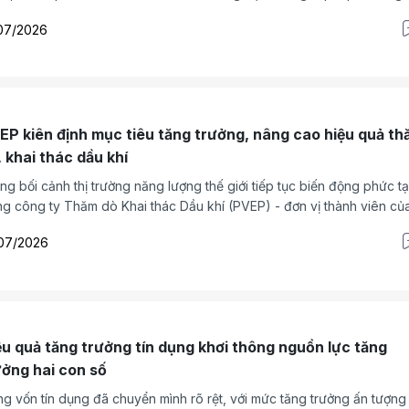
g ổn định kinh tế vĩ mô, thúc đẩy tăng trưởng, cải cách thể chế, tinh
07/2026
máy và bảo đảm an sinh xã hội. Đồng thời, xác định 6 tháng cuối năm
p tục tập trung tháo gỡ các "điểm nghẽn" về thể chế, đẩy mạnh đầu t
g, chuyển đổi số và phát triển khoa học, công nghệ, đổi mới sáng tạ
EP kiên định mục tiêu tăng trưởng, nâng cao hiệu quả t
, khai thác dầu khí
ng bối cảnh thị trường năng lượng thế giới tiếp tục biến động phức tạ
g công ty Thăm dò Khai thác Dầu khí (PVEP) - đơn vị thành viên củ
 đoàn Công nghiệp - Năng lượng Quốc gia Việt Nam (Petrovietnam)
07/2026
 duy trì nhịp độ sản xuất kinh doanh an toàn, ổn định và hiệu quả tr
ng đầu năm 2026, hoàn thành toàn diện các chỉ tiêu trọng yếu, nhiều
u vượt cao so với kế hoạch và tăng trưởng mạnh so với cùng kỳ. Đây 
 tảng quan trọng để Tổng công ty tiếp tục tăng tốc, phấn đấu hoàn 
t mức kế hoạch năm 2026.
ệu quả tăng trưởng tín dụng khơi thông nguồn lực tăng
ưởng hai con số
g vốn tín dụng đã chuyển mình rõ rệt, với mức tăng trưởng ấn tượng