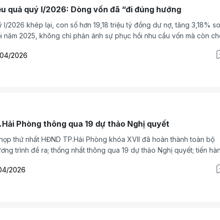
ệu quả quý I/2026: Dòng vốn đã “đi đúng hướng
 I/2026 khép lại, con số hơn 19,18 triệu tỷ đồng dư nợ, tăng 3,18% so
i năm 2025, không chỉ phản ánh sự phục hồi nhu cầu vốn mà còn ch
y một chuyển động có chủ đích của chính sách tiền tệ.
/04/2026
.Hải Phòng thông qua 19 dự thảo Nghị quyết
họp thứ nhất HĐND TP.Hải Phòng khóa XVII đã hoàn thành toàn bộ
ơng trình đề ra; thống nhất thông qua 19 dự thảo Nghị quyết; tiến hà
ên bế mạc vào chiều ngày 20/4
04/2026