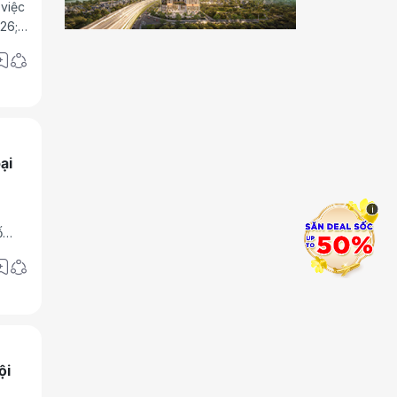
 việc
26;
m
ện
 và
ại
i
ố
ội