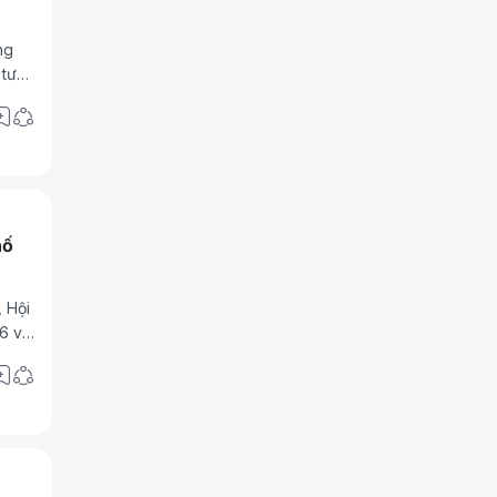
ng
 tư
hố
, Hội
6 với