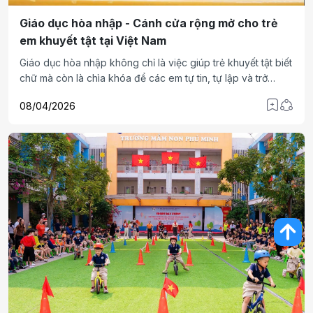
Giáo dục hòa nhập - Cánh cửa rộng mở cho trẻ
em khuyết tật tại Việt Nam
Giáo dục hòa nhập không chỉ là việc giúp trẻ khuyết tật biết
chữ mà còn là chìa khóa để các em tự tin, tự lập và trở
thành người có ích, được hòa nhập toàn diện. Giáo dục hòa
08/04/2026
nhập tại Việt Nam đang mở ra cơ hội bình đẳng cho trẻ
khuyết tật, giúp các em học tập và phát triển trong môi
trường chung.