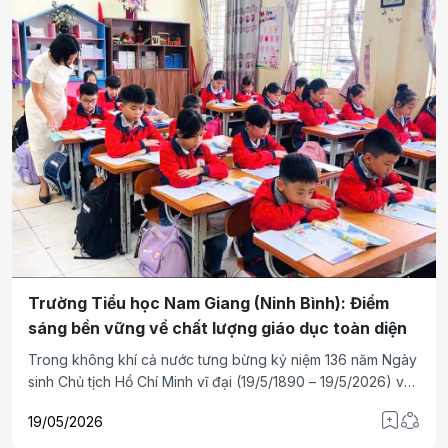
Trường Tiểu học Nam Giang (Ninh Bình): Điểm
sáng bền vững về chất lượng giáo dục toàn diện
Trong không khí cả nước tưng bừng kỷ niệm 136 năm Ngày
sinh Chủ tịch Hồ Chí Minh vĩ đại (19/5/1890 – 19/5/2026) và
kỷ niệm 76 năm Ngày Quốc tế thiếu nhi 1-6, chúng tôi về
19/05/2026
Trường Tiểu học Nam Giang- xã Nam Trực- tỉnh Ninh Bình.
Đây là cơ sở giáo dục chất lượng cao, có bề dày truyền