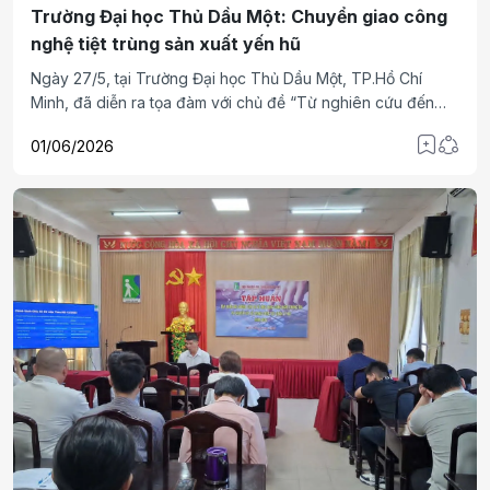
Trường Đại học Thủ Dầu Một: Chuyển giao công
nghệ tiệt trùng sản xuất yến hũ
Ngày 27/5, tại Trường Đại học Thủ Dầu Một, TP.Hồ Chí
Minh, đã diễn ra tọa đàm với chủ đề “Từ nghiên cứu đến
thương mại hóa: Hành trình hợp tác và chuyển giao công
01/06/2026
nghệ”, kết hợp lễ chuyển giao công nghệ tiệt trùng trong
quy trình sản xuất yến hũ từ tổ yến nguyên chất cho doanh
nghiệp. Sự kiện là hoạt động tiêu biểu trong chiến lược thúc
đẩy nghiên cứu ứng dụng, tăng cường liên kết giữa nhà
trường và doanh nghiệp, nhằm đưa các kết quả khoa học
công nghệ vào thực tiễn sản xuất, góp phần nâng cao
năng lực cạnh tranh của doanh nghiệp Việt Nam trong lĩnh
vực thực phẩm sức khỏe.