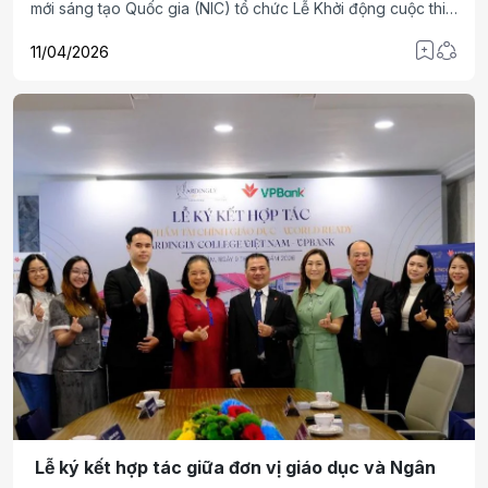
mới sáng tạo Quốc gia (NIC) tổ chức Lễ Khởi động cuộc thi
Samsung Solve for Tomorrow 2026. Sự kiện có sự hiện
11/04/2026
diện của Thứ trưởng Bộ Tài chính Lê Tấn Cận.
Lễ ký kết hợp tác giữa đơn vị giáo dục và Ngân