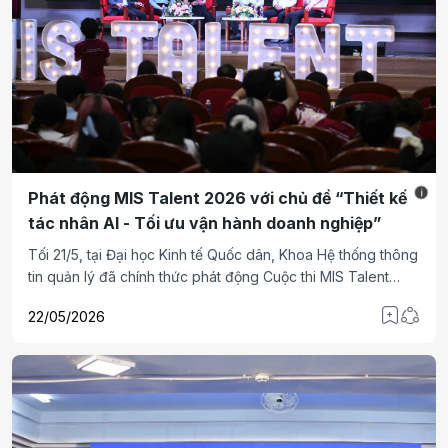
i
Phát động MIS Talent 2026 với chủ đề “Thiết kế
tác nhân AI - Tối ưu vận hành doanh nghiệp”
Tối 21/5, tại Đại học Kinh tế Quốc dân, Khoa Hệ thống thông
tin quản lý đã chính thức phát động Cuộc thi MIS Talent
2026 (mùa 2) với chủ đề “Thiết kế tác nhân AI - Tối ưu vận
22/05/2026
hành doanh nghiệp”, dành cho sinh viên các trường đại
học, học viện và cao đẳng trên toàn quốc.