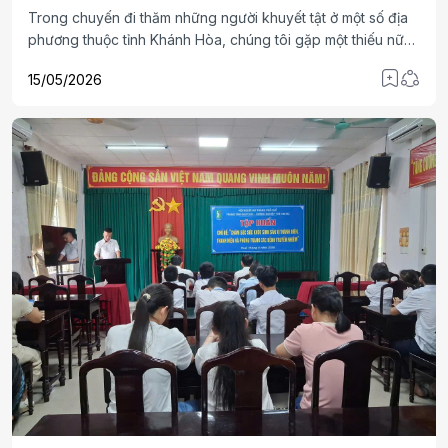
Trong chuyến đi thăm những người khuyết tật ở một số địa
phương thuộc tỉnh Khánh Hòa, chúng tôi gặp một thiếu nữ
có khuôn mặt rất khả ái, da trắng như bông bưởi, tuy phải
15/05/2026
ngồi trên chiếc xe lăn, nhưng trên đôi môi luôn nở nụ cười
hiền hậu.