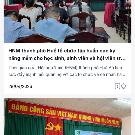
HNM thành phố Huế tổ chức tập huấn các kỹ
năng mềm cho học sinh, sinh viên và hội viên trẻ
trên địa bàn
Thời gian qua, Hội người mù (HNM) thành phố Huế đã tích
cực đẩy mạnh mối quan hệ với các tổ chức và cá nhân hảo
tâm nhằm tranh thủ sự giúp đỡ để triển khai nhiều dự án,
28/04/2026
chương trình phối hợp góp phần nâng cao các mặt hoạt
động hội, nâng cao năng lực và cải thiện đời sống cho hội
viên.