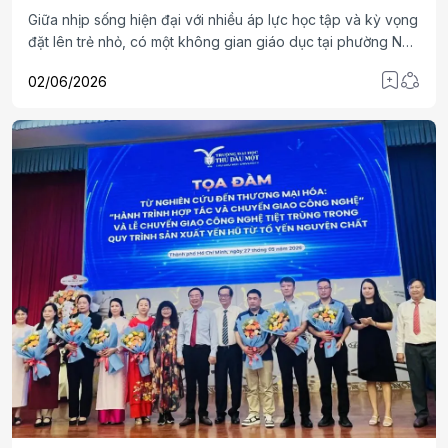
Giữa nhịp sống hiện đại với nhiều áp lực học tập và kỳ vọng
đặt lên trẻ nhỏ, có một không gian giáo dục tại phường Nha
Trang (Khánh Hòa) đang âm thầm gieo những hạt giống
02/06/2026
đẹp cho tuổi thơ, đó là Trung tâm Kỹ năng sống AMY.