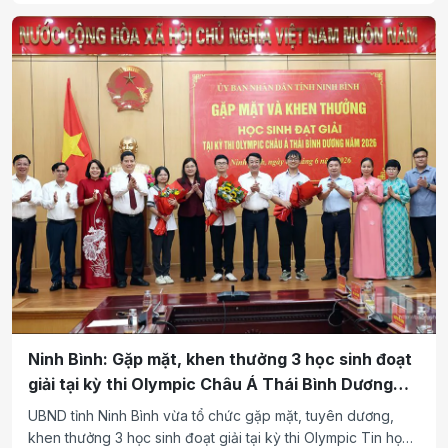
tình thương” cho phụ nữ có khó khăn về nhà ở giai đoạn
2021-2025.
Ninh Bình: Gặp mặt, khen thưởng 3 học sinh đoạt
giải tại kỳ thi Olympic Châu Á Thái Bình Dương
năm 2026
UBND tỉnh Ninh Bình vừa tổ chức gặp mặt, tuyên dương,
khen thưởng 3 học sinh đoạt giải tại kỳ thi Olympic Tin học