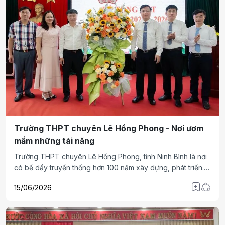
Trường THPT chuyên Lê Hồng Phong - Nơi ươm
mầm những tài năng
Trường THPT chuyên Lê Hồng Phong, tỉnh Ninh Bình là nơi
có bề dầy truyền thống hơn 100 năm xây dựng, phát triển.
Năm học 2025-2026 trường tiếp tục tạo nên kỳ tích tại các
15/06/2026
kỳ thi HSG cấp tỉnh, quốc gia, Olympic Châu Á và Olympic
Quốc tế.