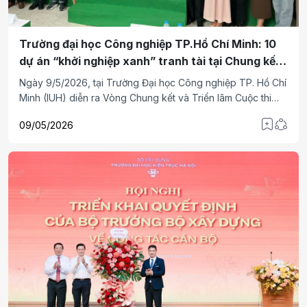
Trường đại học Công nghiệp TP.Hồ Chí Minh: 10
dự án “khởi nghiệp xanh” tranh tài tại Chung kết
InnoGreenLife 2025–2026
Ngày 9/5/2026, tại Trường Đại học Công nghiệp TP. Hồ Chí
Minh (IUH) diễn ra Vòng Chung kết và Triển lãm Cuộc thi
Khởi nghiệp Đổi mới Sáng tạo InnoGreenLife 2025–2026-
09/05/2026
mùa thứ 5 của sân chơi khởi nghiệp xanh dành cho sinh
viên và cộng đồng đổi mới sáng tạo phía Nam.