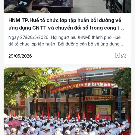
HNM TP.Huế tổ chức lớp tập huấn bồi dưỡng về
ứng dụng CNTT và chuyển đổi số trong công tác
quản lý Hội
Ngày 27&28/5/2026, Hội người mù (HNM) thành phố Huế
đã tổ chức lớp tập huấn “Bồi dưỡng cán bộ về ứng dụng
Công nghệ thông tin và chuyển đổi số trong công tác quản
29/05/2026
lý Hội” cho 37 cán bộ, giáo viên, nhân viên và hội viên hiện
đang công tác và sinh hoạt tại văn phòng thành hội, các
đơn vị sự nghiệp, công ty TNHH MTV Niềm Tin 17.4, các
hợp tác xã, cơ sở sản xuất trên địa bàn.