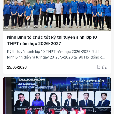
Ninh Bình tổ chức tốt kỳ thi tuyển sinh lớp 10
THPT năm học 2026-2027
Kỳ thi tuyển sinh lớp 10 THPT năm học 2026-2027 ở tỉnh
Ninh Bình diễn ra từ ngày 23-25/5/2026 tại 96 Hội đồng coi
thi, 2.600 phòng thi với gần 52.000 thí sinh dự thi. Toàn tỉnh
25/05/2026
có 8.711 cán bộ, giáo viên, nhân viên, lực lượng công an
tham gia công tác tổ chức kỳ thi và 5.000 tình nguyện viên
tham gia “Tiếp sức mùa thi”. Các Hội đồng coi thi đều chủ
động, đảm bảo an toàn, nghiêm túc, đúng quy chế.