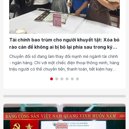
Tài chính bao trùm cho người khuyết tật: Xóa bỏ
Đ
rào cản để không ai bị bỏ lại phía sau trong kỷ
c
nguyên số
Chuyển đổi số đang làm thay đổi mạnh mẽ ngành tài chính
Tr
- ngân hàng. Chỉ với một chiếc điện thoại thông minh, hàng
Nộ
triệu người có thể chuyển tiền, thanh toán, tiết kiệm hay
bó
đầu tư mà không cần đến quầy giao dịch. Tuy nhiên, với
th
hàng triệu người khuyết tật tại Việt Nam, hành trình tiếp cận
ca
những dịch vụ tưởng chừng rất phổ biến ấy vẫn còn nhiều
đồ
rào cản.