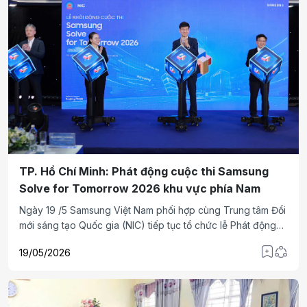
TP. Hồ Chí Minh: Phát động cuộc thi Samsung
Solve for Tomorrow 2026 khu vực phía Nam
Ngày 19 /5 Samsung Việt Nam phối hợp cùng Trung tâm Đổi
mới sáng tạo Quốc gia (NIC) tiếp tục tổ chức lễ Phát động
cuộc thi Samsung Solve for Tomorrow 2026 khu vực phía
19/05/2026
Nam.