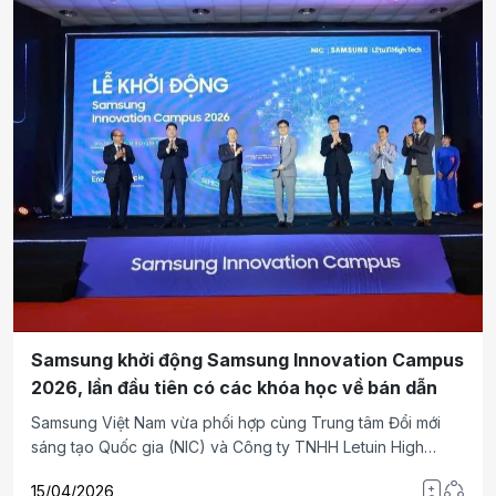
và cao đẳng tại các trường ở thành phố Hồ Chí Minh
(TP.HCM).
Samsung khởi động Samsung Innovation Campus
2026, lần đầu tiên có các khóa học về bán dẫn
Samsung Việt Nam vừa phối hợp cùng Trung tâm Đổi mới
sáng tạo Quốc gia (NIC) và Công ty TNHH Letuin High
Tech Việt Nam khởi động Chương trình đào tạo nhân tài
15/04/2026
công nghệ Samsung Innovation Campus (SIC) năm 2026