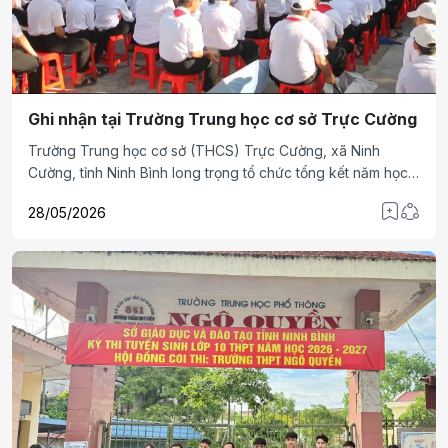
Ghi nhận tại Trường Trung học cơ sở Trực Cường
Trường Trung học cơ sở (THCS) Trực Cường, xã Ninh
Cường, tỉnh Ninh Bình long trọng tổ chức tổng kết năm học
2025-2026, tuyên dương, khen thưởng những thành tích nổi
28/05/2026
bật của giáo viên, học sinh, tiếp tục khẳng định vị trí tốp
dẫn đầu bậc THCS toàn tỉnh về chất lượng giáo dục mũi
nhọn.