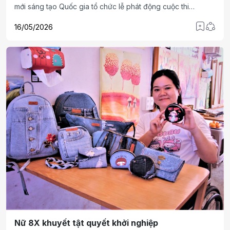
mới sáng tạo Quốc gia tổ chức lễ phát động cuộc thi
Samsung Solve for Tomorrow 2026 khu vực miền Trung tại
16/05/2026
Đà Nẵng, tiếp tục mở rộng chuỗi roadshow toàn quốc nhằm
lan tỏa giáo dục STEM và thúc đẩy tinh thần đổi mới sáng
tạo trong học sinh phổ thông.
Nữ 8X khuyết tật quyết khởi nghiệp