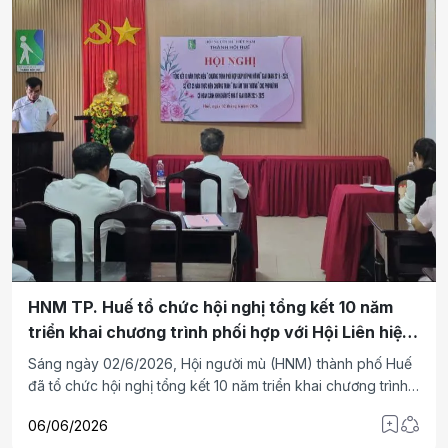
HNM TP. Huế tổ chức hội nghị tổng kết 10 năm
triển khai chương trình phối hợp với Hội Liên hiệp
phụ nữ thành phố
Sáng ngày 02/6/2026, Hội người mù (HNM) thành phố Huế
đã tổ chức hội nghị tổng kết 10 năm triển khai chương trình
phối hợp với Hội Liên hiệp phụ nữ thành phố giai đoạn
06/06/2026
2016-2026 và sơ kết 05 năm thực hiện chương trình “Mái ấm