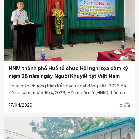
HNM thành phố Huế tổ chức Hội nghị tọa đàm kỷ
niệm 28 năm ngày Người Khuyết tật Việt Nam
Thực hiện chương trình kế hoạch hoạt động năm 2026 đã
đề ra, sáng ngày 16/4/2026, Hội người mù (HNM) thành phố
Huế tổ chức Hội nghị tọa đàm kỷ niệm 70 năm ngày Bác Hồ
17/04/2026
đến thăm trường thương binh hỏng mắt; 57 năm ngày thành
lập HNM Việt Nam và 28 năm Ngày Người khuyết tật Việt
Nam (18-4).