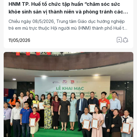
HNM TP. Huế tổ chức tập huấn “chăm sóc sức
khỏe sinh sản vị thành niên và phòng tránh các
bệnh truyền nhiễm”
Chiều ngày 08/5/2026, Trung tâm Giáo dục hướng nghiệp
trẻ em mù trực thuộc Hội người mù (HNM) thành phố Huế tổ
chức tập huấn “chăm sóc sức khỏe sinh sản vị thành niên
11/05/2026
và phòng tránh các bệnh truyền nhiễm” cho toàn thể cán
bộ, giáo viên, nhân viên và học sinh, sinh viên.