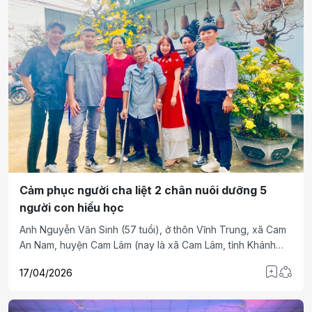
Cảm phục người cha liệt 2 chân nuôi dưỡng 5
người con hiếu học
Anh Nguyễn Văn Sinh (57 tuổi), ở thôn Vĩnh Trung, xã Cam
An Nam, huyện Cam Lâm (nay là xã Cam Lâm, tỉnh Khánh
Hòa), dù bị liệt 2 chân từ nhỏ, nhưng anh không cam chịu
17/04/2026
cái “tàn”, anh quyết chí đi tìm những việc làm phù hợp để
mình không bị “phế”. Đồng thời nuôi dưỡng 5 người con
chăm ngoan, học giỏi, trong đó có 4 người con học đại học