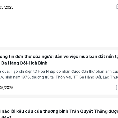
c ngày 22/4 năm Ất Tỵ). Ban biên tập và cán bộ, phóng viên của Tạp
05/2025
n tử Hòa nhập gửi tới ông Vũ Ngọc Anh và gia quyến lời chia buồn s
.
ông tin đơn thư của người dân về việc mua bán đất nền tạ
 Ba Hàng Đồi-Hoà Bình
 qua, Tạp chí điện tử Hòa Nhập có nhận được đơn thư phản ánh củ
.V, sinh năm 1978, thường trú tại Thôn Vai, TT Ba Hàng Đồi, Lạc Thu
 Bình.
05/2025
i nào lời kêu cứu của thương binh Trần Quyết Thắng đượ
i đáp?