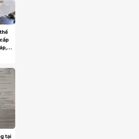
thế
 cấp
áp,
g tại