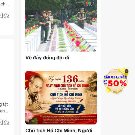
t cho
dụng
Về đây đồng đội ơi
i
 tật
à vợ
22,
Chủ tịch Hồ Chí Minh: Người
 chí