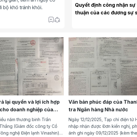
Quyết định công nhận sự
i bộ khó tránh khỏi.
thuận của các đương sự 
87/2020/QĐST-DS ngày
18 /8 /2020 của TAND hu
Chương Mỹ thành phố Hà
ả lại quyền và lợi ích hợp
Văn bản phúc đáp của Than
cho doanh nghiệp của
tra Ngân hàng Nhà nước
g binh Trần Quyết Thắng
iều năm thương binh Trần
Ngày 12/12/2025, Tạp chí điện tử
Thắng (Giám đốc công ty Cổ
nhập nhận được Đơn kiến nghị, p
ông nghệ Điện lạnh Vinashin)
ánh ghi ngày 09/12/2025 (kèm th