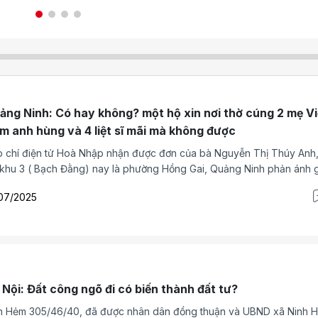
ệt mài trên con đường đòi lại 161
hồ sơ) của ông Hoàng Văn Thảo 
 anh em thương binh.
năm: 1959), thương binh hạng 2/4,
lệ thương tật 61/%; Hiện là Chủ tịc
đồng quản trị, kiêm Giám đốc Côn
Cổ phần Thương binh 19/8 (Hội vi
thuộc Hiệp hội Doanh nghiệp của
Thương binh và Người khuyết tật V
ảng Ninh: Có hay không? một hộ xin nơi thờ cúng 2 mẹ Vi
Nam), có trụ sở đặt tại địa chỉ: Th
m anh hùng và 4 liệt sĩ mãi mà không được
Tràng An, thị trấn Chúc Sơn, huyệ
Chương Mỹ, thành phố Hà Nội.
 chí điện tử Hoà Nhập nhận được đơn của bà Nguyễn Thị Thúy Anh,
khu 3 ( Bạch Đằng) nay là phường Hồng Gai, Quảng Ninh phản ánh g
h mình đang phải thuê nhà ở khi mình có ô đất mua của Dự án đã nộp
07/2025
 tiền góp vốn, nay đề nghị dựng trên thổ đất ấy một căn nhà tạm là
à để thờ cúng 2 mẹ Việt Nam anh hùng và 4 liệt sĩ mà mãi không được
 Nội: Đất công ngõ đi có biến thành đất tư?
 Hẻm 305/46/40, đã được nhân dân đồng thuận và UBND xã Ninh H