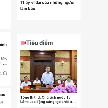
Thầy vĩ đại của những người
làm báo
Tiêu điểm
binh
t với
D.
hảo
Tổng Bí thư, Chủ tịch nước Tô
Lâm: Lao động sáng tạo phải trở
của
thành nguồn lực quan trọng nhất
n