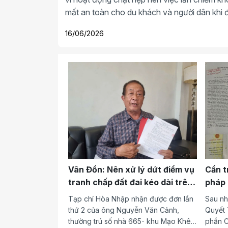
mất an toàn cho du khách và người dân khi đ
16/06/2026
Cần tr
Vân Đồn: Nên xử lý dứt điểm vụ
pháp 
tranh chấp đất đai kéo dài trên
thươn
10 năm giữa ông Nguyễn Văn
Sau nh
Tạp chí Hòa Nhập nhận được đơn lần
Cảnh và ông Trương Tiến Quý
Quyết 
thứ 2 của ông Nguyễn Văn Cảnh,
phần C
thường trú số nhà 665- khu Mạo Khê