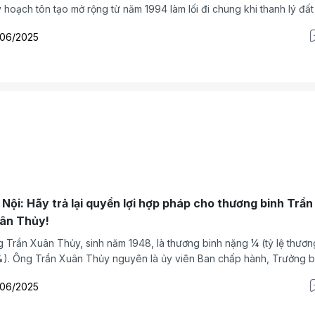
 hoạch tôn tạo mở rộng từ năm 1994 làm lối đi chung khi thanh lý đấ
 hộ gia đình, nhưng hiện nay đang có nguy cơ bị quy thành đất sử 
/06/2025
ng.
 Nội: Hãy trả lại quyền lợi hợp pháp cho thương binh Trần
ân Thủy!
 Trần Xuân Thủy, sinh năm 1948, là thương binh nặng ¼ (tỷ lệ thương
Ông Trần Xuân Thủy nguyên là ủy viên Ban chấp hành, Trưởng ban
m tra của Hiệp hội doanh nghiệp của thương binh và NKT Việt Nam v
/06/2025
bà Trịnh Thị Ngào, sinh năm 1952 (hiện đang sống tại nhà số 10, ngõ 
 Văn La, Phú La, Hà Đông, Hà Nội) vừa có đơn kêu cứu gửi đến Tạp