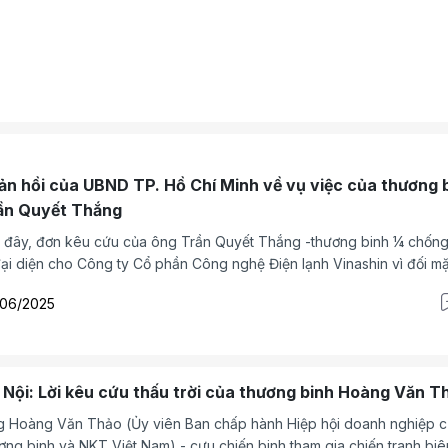
n tử Hòa Nhập.
ản hồi của UBND TP. Hồ Chí Minh về vụ việc của thương 
ần Quyết Thắng
g Trần Quyết Thắng -thương binh ¼ chống Mỹ,
đại diện cho Công ty Cổ phần Công nghệ Điện lạnh Vinashin vì đối mặ
y cơ mất hơn 161 tỷ đồng đã bước đầu nhận được phản hồi của UBN
/06/2025
Hồ Chí Minh.
 Nội: Lời kêu cứu thấu trời của thương binh Hoàng Văn T
 Hoàng Văn Thảo (Ủy viên Ban chấp hành Hiệp hội doanh nghiệp 
ơng binh và NKT Việt Nam) - cựu chiến binh tham gia chiến tranh biê