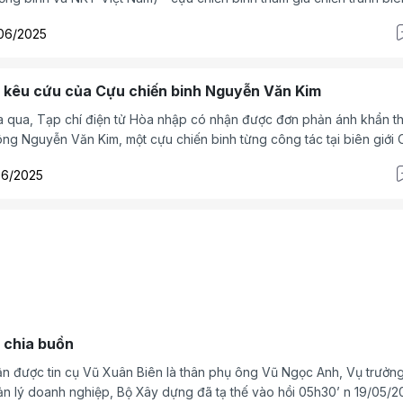
i phía Bắc, là người được hưởng chính sách như thương binh với thư
06/2025
 hạng 2/4, tỷ lệ 61%, thường trú tại khu Ninh Kiều, thị trấn Chúc Sơn, 
ơng Mỹ, TP Hà Nội đã có đơn kêu cứu gửi đến Tạp chí điện tử Hòa
p.
i kêu cứu của Cựu chiến binh Nguyễn Văn Kim
 qua, Tạp chí điện tử Hòa nhập có nhận được đơn phản ánh khẩn th
ông Nguyễn Văn Kim, một cựu chiến binh từng công tác tại biên giới 
u đoàn 151, huyện đội Bình Liêu.
06/2025
i chia buồn
n được tin cụ Vũ Xuân Biên là thân phụ ông Vũ Ngọc Anh, Vụ trưởn
n lý doanh nghiệp, Bộ Xây dựng đã tạ thế vào hồi 05h30’ n 19/05/2