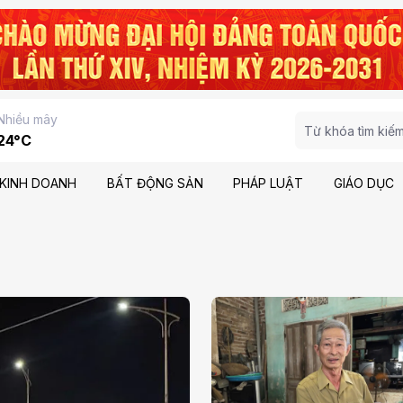
Nhiều mây
24°C
KINH DOANH
BẤT ĐỘNG SẢN
PHÁP LUẬT
GIÁO DỤC