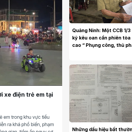
Quảng Ninh: Một CCB 1/3 
kỷ kêu oan cần phiên tòa
cao “ Phụng công, thủ ph
chí công, vô tư”.
i xe điện trẻ em tại
rẻ em trong khu vực tiểu
diễn ra khá phổ biến, phạm
Những dấu hiệu bất thườn
ông gian, tiềm ẩn nguy cơ