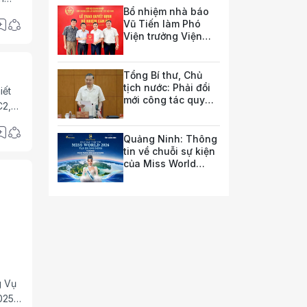
của quốc gia trong tương lai
Bổ nhiệm nhà báo
ơng
Vũ Tiến làm Phó
huyện
Viện trưởng Viện
Nghiên cứu pháp
luật và chính sách
doanh nghiệp
Tổng Bí thư, Chủ
tịch nước: Phải đổi
iết
mới công tác quy
C2,
hoạch và tổ chức
phát triển hạ tầng
Quảng Ninh: Thông
tin về chuỗi sự kiện
của Miss World
2026
g Vụ
025